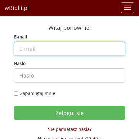
wBiblii.pl
Toggl
navig
Witaj ponownie!
E-mail
Hasło
Zapamiętaj mnie
Nie pamiętasz hasła?
Nie masz jeszcze konta?
Załóż
.