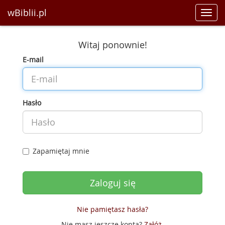
wBiblii.pl
Toggl
navig
Witaj ponownie!
E-mail
Hasło
Zapamiętaj mnie
Nie pamiętasz hasła?
Nie masz jeszcze konta?
Załóż
.