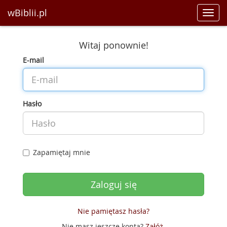
wBiblii.pl
Toggl
navig
Witaj ponownie!
E-mail
Hasło
Zapamiętaj mnie
Nie pamiętasz hasła?
Nie masz jeszcze konta?
Załóż
.