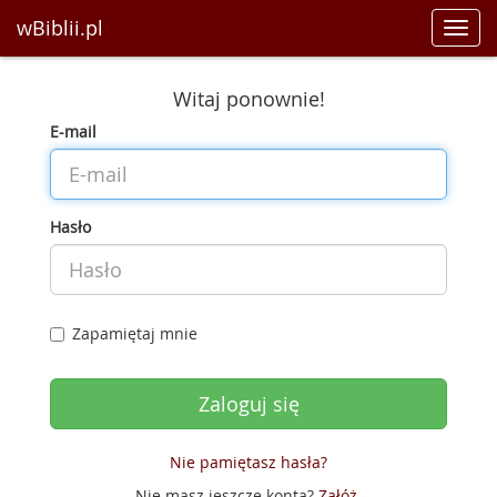
wBiblii.pl
Toggl
navig
Witaj ponownie!
E-mail
Hasło
Zapamiętaj mnie
Nie pamiętasz hasła?
Nie masz jeszcze konta?
Załóż
.