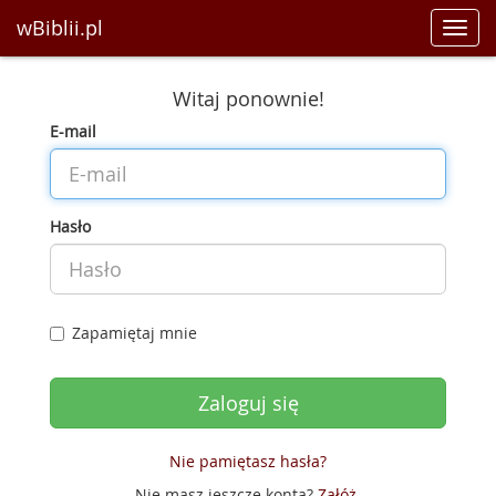
wBiblii.pl
Toggl
navig
Witaj ponownie!
E-mail
Hasło
Zapamiętaj mnie
Nie pamiętasz hasła?
Nie masz jeszcze konta?
Załóż
.