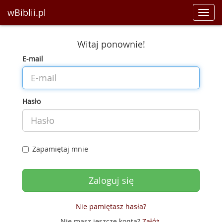
wBiblii.pl
Toggl
navig
Witaj ponownie!
E-mail
Hasło
Zapamiętaj mnie
Nie pamiętasz hasła?
Nie masz jeszcze konta?
Załóż
.