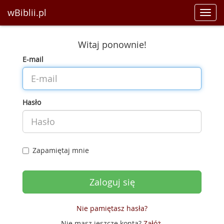
wBiblii.pl
Toggl
navig
Witaj ponownie!
E-mail
Hasło
Zapamiętaj mnie
Nie pamiętasz hasła?
Nie masz jeszcze konta?
Załóż
.