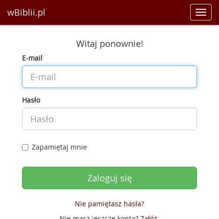
wBiblii.pl
Toggl
navig
Witaj ponownie!
E-mail
Hasło
Zapamiętaj mnie
Nie pamiętasz hasła?
Nie masz jeszcze konta?
Załóż
.