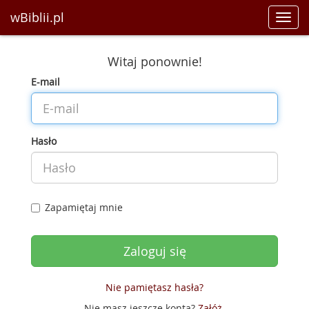
wBiblii.pl
Toggl
navig
Witaj ponownie!
E-mail
Hasło
Zapamiętaj mnie
Nie pamiętasz hasła?
Nie masz jeszcze konta?
Załóż
.