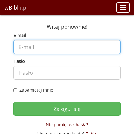
wBiblii.pl
Toggl
navig
Witaj ponownie!
E-mail
Hasło
Zapamiętaj mnie
Nie pamiętasz hasła?
Nie masz jeszcze konta?
Załóż
.