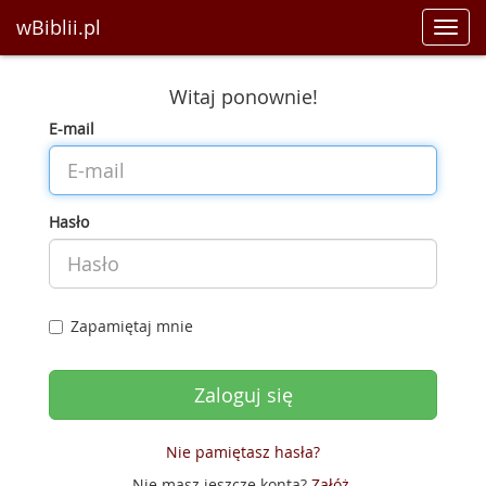
wBiblii.pl
Toggl
navig
Witaj ponownie!
E-mail
Hasło
Zapamiętaj mnie
Nie pamiętasz hasła?
Nie masz jeszcze konta?
Załóż
.