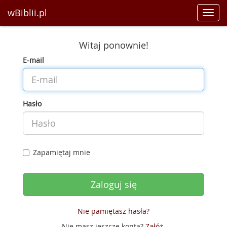
wBiblii.pl
Toggl
navig
Witaj ponownie!
E-mail
Hasło
Zapamiętaj mnie
Nie pamiętasz hasła?
Nie masz jeszcze konta?
Załóż
.