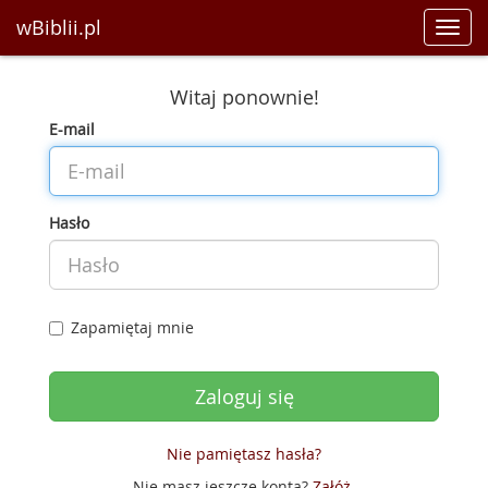
wBiblii.pl
Toggl
navig
Witaj ponownie!
E-mail
Hasło
Zapamiętaj mnie
Nie pamiętasz hasła?
Nie masz jeszcze konta?
Załóż
.