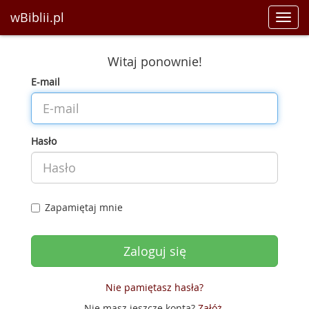
wBiblii.pl
Toggl
navig
Witaj ponownie!
E-mail
Hasło
Zapamiętaj mnie
Nie pamiętasz hasła?
Nie masz jeszcze konta?
Załóż
.