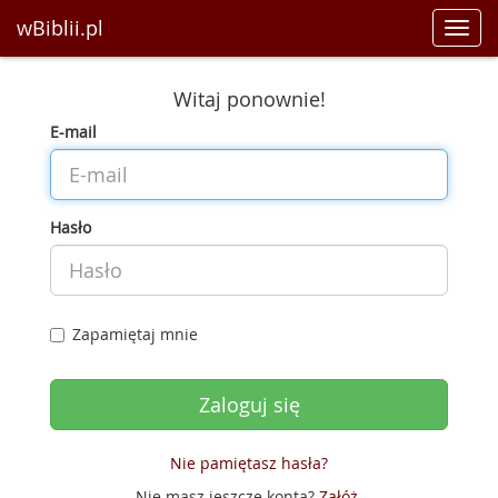
wBiblii.pl
Toggl
navig
Witaj ponownie!
E-mail
Hasło
Zapamiętaj mnie
Nie pamiętasz hasła?
Nie masz jeszcze konta?
Załóż
.