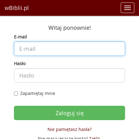
wBiblii.pl
Toggl
navig
Witaj ponownie!
E-mail
Hasło
Zapamiętaj mnie
Nie pamiętasz hasła?
Nie masz jeszcze konta?
Załóż
.