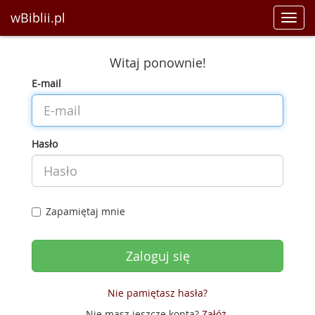
wBiblii.pl
Toggl
navig
Witaj ponownie!
E-mail
Hasło
Zapamiętaj mnie
Nie pamiętasz hasła?
Nie masz jeszcze konta?
Załóż
.