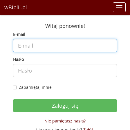
wBiblii.pl
Toggl
navig
Witaj ponownie!
E-mail
Hasło
Zapamiętaj mnie
Nie pamiętasz hasła?
Nie masz jeszcze konta?
Załóż
.