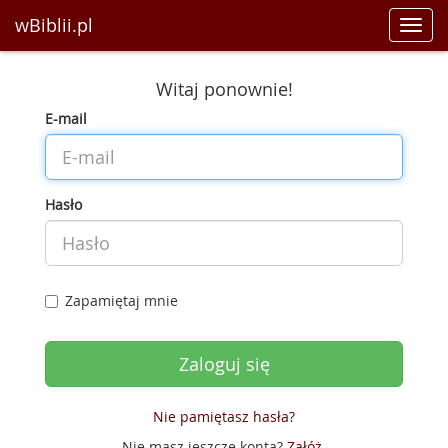
wBiblii.pl
Toggl
navig
Witaj ponownie!
E-mail
Hasło
Zapamiętaj mnie
Nie pamiętasz hasła?
Nie masz jeszcze konta?
Załóż
.