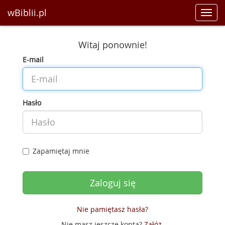
wBiblii.pl
Toggl
navig
Witaj ponownie!
E-mail
Hasło
Zapamiętaj mnie
Nie pamiętasz hasła?
Nie masz jeszcze konta?
Załóż
.