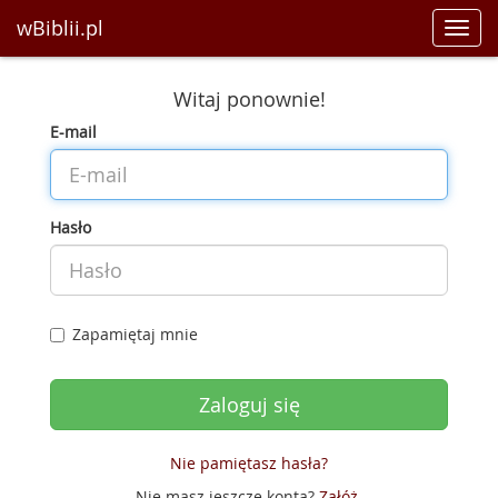
wBiblii.pl
Toggl
navig
Witaj ponownie!
E-mail
Hasło
Zapamiętaj mnie
Nie pamiętasz hasła?
Nie masz jeszcze konta?
Załóż
.