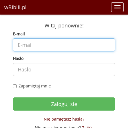
wBiblii.pl
Toggl
navig
Witaj ponownie!
E-mail
Hasło
Zapamiętaj mnie
Nie pamiętasz hasła?
Nie masz jeszcze konta?
Załóż
.