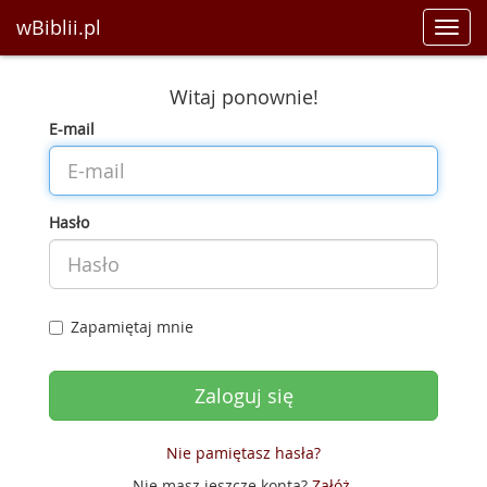
wBiblii.pl
Toggl
navig
Witaj ponownie!
E-mail
Hasło
Zapamiętaj mnie
Nie pamiętasz hasła?
Nie masz jeszcze konta?
Załóż
.