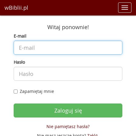
wBiblii.pl
Toggl
navig
Witaj ponownie!
E-mail
Hasło
Zapamiętaj mnie
Nie pamiętasz hasła?
Nie masz jeszcze konta?
Załóż
.