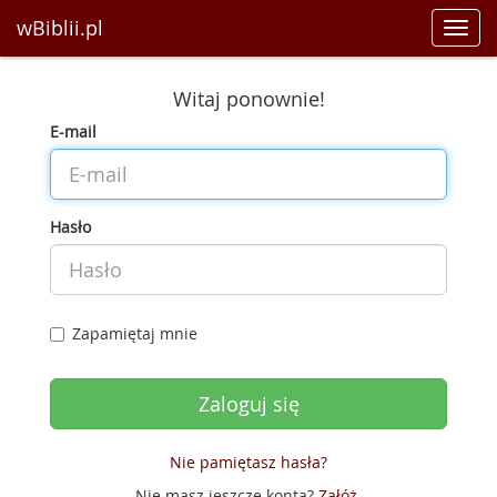
wBiblii.pl
Toggl
navig
Witaj ponownie!
E-mail
Hasło
Zapamiętaj mnie
Nie pamiętasz hasła?
Nie masz jeszcze konta?
Załóż
.