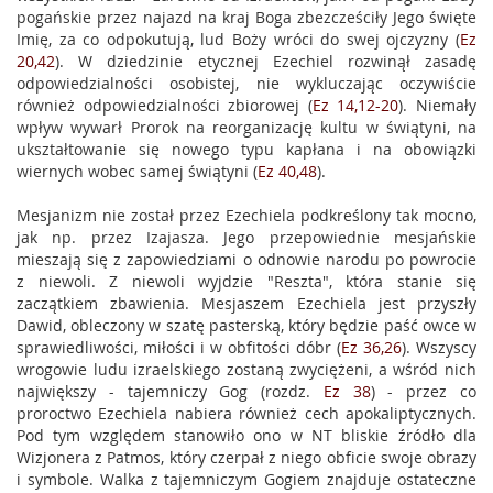
pogańskie przez najazd na kraj Boga zbezcześciły Jego święte
Imię, za co odpokutują, lud Boży wróci do swej ojczyzny (
Ez
20,42
). W dziedzinie etycznej Ezechiel rozwinął zasadę
odpowiedzialności osobistej, nie wykluczając oczywiście
również odpowiedzialności zbiorowej (
Ez 14,12-20
). Niemały
wpływ wywarł Prorok na reorganizację kultu w świątyni, na
ukształtowanie się nowego typu kapłana i na obowiązki
wiernych wobec samej świątyni (
Ez 40,48
).
Mesjanizm nie został przez Ezechiela podkreślony tak mocno,
jak np. przez Izajasza. Jego przepowiednie mesjańskie
mieszają się z zapowiedziami o odnowie narodu po powrocie
z niewoli. Z niewoli wyjdzie "Reszta", która stanie się
zaczątkiem zbawienia. Mesjaszem Ezechiela jest przyszły
Dawid, obleczony w szatę pasterską, który będzie paść owce w
sprawiedliwości, miłości i w obfitości dóbr (
Ez 36,26
). Wszyscy
wrogowie ludu izraelskiego zostaną zwyciężeni, a wśród nich
największy - tajemniczy Gog (rozdz.
Ez 38
) - przez co
proroctwo Ezechiela nabiera również cech apokaliptycznych.
Pod tym względem stanowiło ono w NT bliskie źródło dla
Wizjonera z Patmos, który czerpał z niego obficie swoje obrazy
i symbole. Walka z tajemniczym Gogiem znajduje ostateczne