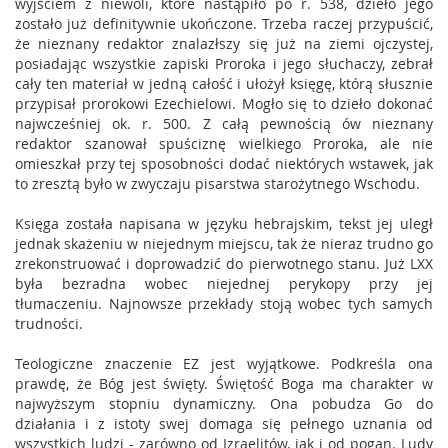
wyjściem z niewoli, które nastąpiło po r. 538, dzieło jego
zostało już definitywnie ukończone. Trzeba raczej przypuścić,
że nieznany redaktor znalazłszy się już na ziemi ojczystej,
posiadając wszystkie zapiski Proroka i jego słuchaczy, zebrał
cały ten materiał w jedną całość i ułożył księgę, którą słusznie
przypisał prorokowi Ezechielowi. Mogło się to dzieło dokonać
najwcześniej ok. r. 500. Z całą pewnością ów nieznany
redaktor szanował spuściznę wielkiego Proroka, ale nie
omieszkał przy tej sposobności dodać niektórych wstawek, jak
to zresztą było w zwyczaju pisarstwa starożytnego Wschodu.
Księga została napisana w języku hebrajskim, tekst jej uległ
jednak skażeniu w niejednym miejscu, tak że nieraz trudno go
zrekonstruować i doprowadzić do pierwotnego stanu. Już LXX
była bezradna wobec niejednej perykopy przy jej
tłumaczeniu. Najnowsze przekłady stoją wobec tych samych
trudności.
Teologiczne znaczenie EZ jest wyjątkowe. Podkreśla ona
prawdę, że Bóg jest święty. Świętość Boga ma charakter w
najwyższym stopniu dynamiczny. Ona pobudza Go do
działania i z istoty swej domaga się pełnego uznania od
wszystkich ludzi - zarówno od Izraelitów, jak i od pogan. Ludy