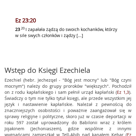
Ez 23:20
20
23
I zapałała żądzą do swoich kochanków, którzy
w sile swych członków i żądzy [...]
Wstęp do Księgi Ezechiela
Ezechiel (hebr. Jechezqel - "Bóg jest mocny" lub "Bóg czyni
mocnym") należy do grupy proroków "większych". Pochodził
on z rodu kapłańskiego i sam pełnił urząd kapłański (
Ez 1,3
).
Świadczy o tym nie tylko tytuł księgi, ale przede wszystkim jej
język i nastawienie kapłańskie. Należał z pewnością do
znaczniejszych osobistości i poważnie zaangażował się w
sprawy religijne i polityczne, skoro już w czasie deportacji w
roku 597 został uprowadzony do Babilonii wraz z królem
Jojakinem (Jechoniaszem), gdzie wspólnie z innymi
wygnańcami zamieszkał w Tell-Abib nad kanałem Kebar (
Ez