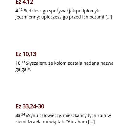
Ez 4,12
12
4
Będziesz go spożywał jak podpłomyk
jęczmienny; upieczesz go przed ich oczami [...]
Ez 10,13
13
10
Słyszałem, że kołom została nadana nazwa
galgal*.
Ez 33,24-30
24
33
«Synu człowieczy, mieszkańcy tych ruin w
ziemi Izraela mówią tak: "Abraham [...]