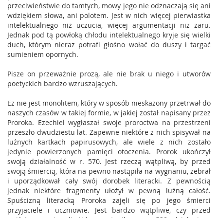
przeciwieństwie do tamtych, mowy jego nie odznaczają się ani
wdziękiem słowa, ani polotem. Jest w nich więcej pierwiastka
intelektualnego niż uczucia, więcej argumentacji niż żaru.
Jednak pod tą powłoką chłodu intelektualnego kryje się wielki
duch, którym nieraz potrafi głośno wołać do duszy i targać
sumieniem opornych.
Pisze on przeważnie prozą, ale nie brak u niego i utworów
poetyckich bardzo wzruszających.
Ez nie jest monolitem, który w sposób nieskażony przetrwał do
naszych czasów w takiej formie, w jakiej został napisany przez
Proroka. Ezechiel wygłaszał swoje proroctwa na przestrzeni
przeszło dwudziestu lat. Zapewne niektóre z nich spisywał na
luźnych kartkach papirusowych, ale wiele z nich zostało
jedynie powierzonych pamięci otoczenia. Prorok ukończył
swoją działalność w r. 570. Jest rzeczą wątpliwą, by przed
swoją śmiercią, która na pewno nastąpiła na wygnaniu, zebrał
i uporządkował cały swój dorobek literacki. Z pewnością
jednak niektóre fragmenty ułożył w pewną luźną całość.
Spuścizną literacką Proroka zajęli się po jego śmierci
przyjaciele i uczniowie. Jest bardzo wątpliwe, czy przed