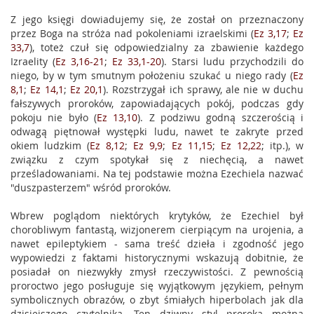
Z jego księgi dowiadujemy się, że został on przeznaczony
przez Boga na stróża nad pokoleniami izraelskimi (
Ez 3,17
;
Ez
33,7
), toteż czuł się odpowiedzialny za zbawienie każdego
Izraelity (
Ez 3,16-21
;
Ez 33,1-20
). Starsi ludu przychodzili do
niego, by w tym smutnym położeniu szukać u niego rady (
Ez
8,1
;
Ez 14,1
;
Ez 20,1
). Rozstrzygał ich sprawy, ale nie w duchu
fałszywych proroków, zapowiadających pokój, podczas gdy
pokoju nie było (
Ez 13,10
). Z podziwu godną szczerością i
odwagą piętnował występki ludu, nawet te zakryte przed
okiem ludzkim (
Ez 8,12
;
Ez 9,9
;
Ez 11,15
;
Ez 12,22
; itp.), w
związku z czym spotykał się z niechęcią, a nawet
prześladowaniami. Na tej podstawie można Ezechiela nazwać
"duszpasterzem" wśród proroków.
Wbrew poglądom niektórych krytyków, że Ezechiel był
chorobliwym fantastą, wizjonerem cierpiącym na urojenia, a
nawet epileptykiem - sama treść dzieła i zgodność jego
wypowiedzi z faktami historycznymi wskazują dobitnie, że
posiadał on niezwykły zmysł rzeczywistości. Z pewnością
proroctwo jego posługuje się wyjątkowym językiem, pełnym
symbolicznych obrazów, o zbyt śmiałych hiperbolach jak dla
dzisiejszego czytelnika. Ten dziwny styl proroka można