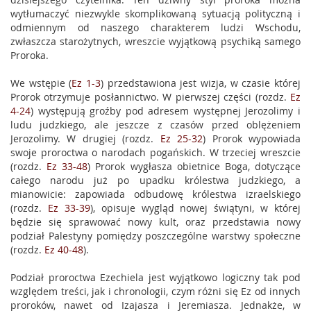
wytłumaczyć niezwykle skomplikowaną sytuacją polityczną i
odmiennym od naszego charakterem ludzi Wschodu,
zwłaszcza starożytnych, wreszcie wyjątkową psychiką samego
Proroka.
We wstępie (
Ez 1-3
) przedstawiona jest wizja, w czasie której
Prorok otrzymuje posłannictwo. W pierwszej części (rozdz.
Ez
4-24
) występują groźby pod adresem występnej Jerozolimy i
ludu judzkiego, ale jeszcze z czasów przed oblężeniem
Jerozolimy. W drugiej (rozdz.
Ez 25-32
) Prorok wypowiada
swoje proroctwa o narodach pogańskich. W trzeciej wreszcie
(rozdz.
Ez 33-48
) Prorok wygłasza obietnice Boga, dotyczące
całego narodu już po upadku królestwa judzkiego, a
mianowicie: zapowiada odbudowę królestwa izraelskiego
(rozdz.
Ez 33-39
), opisuje wygląd nowej świątyni, w której
będzie się sprawować nowy kult, oraz przedstawia nowy
podział Palestyny pomiędzy poszczególne warstwy społeczne
(rozdz.
Ez 40-48
).
Podział proroctwa Ezechiela jest wyjątkowo logiczny tak pod
względem treści, jak i chronologii, czym różni się Ez od innych
proroków, nawet od Izajasza i Jeremiasza. Jednakże, w