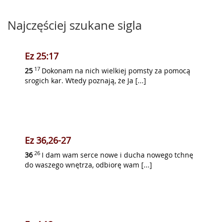
Najczęściej szukane sigla
Ez 25:17
17
25
Dokonam na nich wielkiej pomsty za pomocą
srogich kar. Wtedy poznają, że Ja [...]
Ez 36,26-27
26
36
I dam wam serce nowe i ducha nowego tchnę
do waszego wnętrza, odbiorę wam [...]