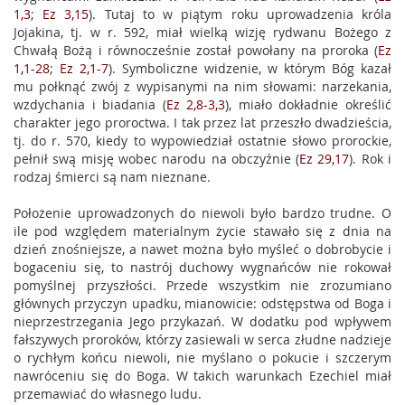
1,3
;
Ez 3,15
). Tutaj to w piątym roku uprowadzenia króla
Jojakina, tj. w r. 592, miał wielką wizję rydwanu Bożego z
Chwałą Bożą i równocześnie został powołany na proroka (
Ez
1,1-28
;
Ez 2,1-7
). Symboliczne widzenie, w którym Bóg kazał
mu połknąć zwój z wypisanymi na nim słowami: narzekania,
wzdychania i biadania (
Ez 2,8-3,3
), miało dokładnie określić
charakter jego proroctwa. I tak przez lat przeszło dwadzieścia,
tj. do r. 570, kiedy to wypowiedział ostatnie słowo prorockie,
pełnił swą misję wobec narodu na obczyźnie (
Ez 29,17
). Rok i
rodzaj śmierci są nam nieznane.
Położenie uprowadzonych do niewoli było bardzo trudne. O
ile pod względem materialnym życie stawało się z dnia na
dzień znośniejsze, a nawet można było myśleć o dobrobycie i
bogaceniu się, to nastrój duchowy wygnańców nie rokował
pomyślnej przyszłości. Przede wszystkim nie zrozumiano
głównych przyczyn upadku, mianowicie: odstępstwa od Boga i
nieprzestrzegania Jego przykazań. W dodatku pod wpływem
fałszywych proroków, którzy zasiewali w serca złudne nadzieje
o rychłym końcu niewoli, nie myślano o pokucie i szczerym
nawróceniu się do Boga. W takich warunkach Ezechiel miał
przemawiać do własnego ludu.