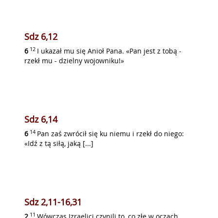
Sdz 6,12
12
6
I ukazał mu się Anioł Pana. «Pan jest z tobą -
rzekł mu - dzielny wojowniku!»
Sdz 6,14
14
6
Pan zaś zwrócił się ku niemu i rzekł do niego:
«Idź z tą siłą, jaką [...]
Sdz 2,11-16,31
11
2
Wówczas Izraelici czynili to, co złe w oczach