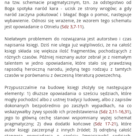
na tzw. schemacie pragmatycznym, tzn. za odstępstwo od
Boga spotyka naród kara - ucisk ze strony wrogów; a gdy
naród zaczyna pokutować i błagać Boga o pomoc, następuje
wybawienie. Odnosi się wrażenie, że wzorem tego schematu
jest opowiadanie o Otnielu (
Sdz 3,7-11
).
Niełatwym problemem do rozwiązania jest autorstwo i czas
napisania księgi. Dziś nie ulega już wątpliwości, że na całość
księgi składa się większa ilość fragmentów, pochodzących z
różnych czasów. Później nieznany autor zebrał je z niemałym
talentem w jedno opowiadanie, które stało się prawdziwą
rapsodią heroiczną narodu, jedyną tego rodzaju z tamtych
czasów w porównaniu z ówczesną literaturą powszechną.
Przypuszczalnie na budowę księgi złożyły się następujące
elementy: 1) dłuższe opowiadania o sześciu sędziach, które
mogły pochodzić albo z ustnej tradycji ludowej, albo z zapisów
dokonanych bezpośrednio po zaszłych wypadkach, na co
wskazywałby żywy sposób ich przedstawienia (
Sdz 2,11-16,31
),
jego to główną cechę stanowi wspomniany wyżej schemat
pragmatyczny; 2) dwa dodatki końcowe (
Sdz 17-21
), które
autor księgi zaczerpnął z innych źródeł; 3) odrębną całość
stanowią opowiadania o sześciu "mniejszych" sędziach,