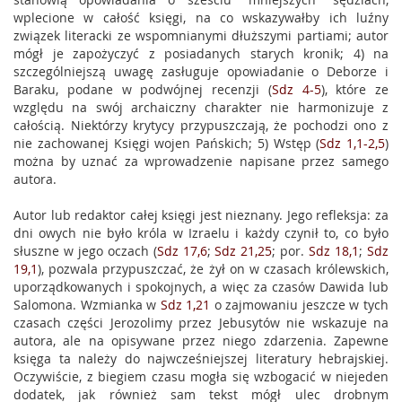
wplecione w całość księgi, na co wskazywałby ich luźny
związek literacki ze wspomnianymi dłuższymi partiami; autor
mógł je zapożyczyć z posiadanych starych kronik; 4) na
szczególniejszą uwagę zasługuje opowiadanie o Deborze i
Baraku, podane w podwójnej recenzji (
Sdz 4-5
), które ze
względu na swój archaiczny charakter nie harmonizuje z
całością. Niektórzy krytycy przypuszczają, że pochodzi ono z
nie zachowanej Księgi wojen Pańskich; 5) Wstęp (
Sdz 1,1-2,5
)
można by uznać za wprowadzenie napisane przez samego
autora.
Autor lub redaktor całej księgi jest nieznany. Jego refleksja: za
dni owych nie było króla w Izraelu i każdy czynił to, co było
słuszne w jego oczach (
Sdz 17,6
;
Sdz 21,25
; por.
Sdz 18,1
;
Sdz
19,1
), pozwala przypuszczać, że żył on w czasach królewskich,
uporządkowanych i spokojnych, a więc za czasów Dawida lub
Salomona. Wzmianka w
Sdz 1,21
o zajmowaniu jeszcze w tych
czasach części Jerozolimy przez Jebusytów nie wskazuje na
autora, ale na opisywane przez niego zdarzenia. Zapewne
księga ta należy do najwcześniejszej literatury hebrajskiej.
Oczywiście, z biegiem czasu mogła się wzbogacić w niejeden
dodatek, jak również sam tekst mógł ulec drobnym