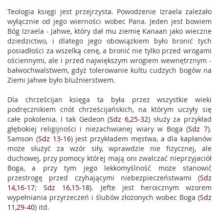
Teologia księgi jest przejrzysta. Powodzenie Izraela zależało
wyłącznie od jego wierności wobec Pana. Jeden jest bowiem
Bóg Izraela - Jahwe, który dał mu ziemię Kanaan jako wieczne
dziedzictwo, i dlatego jego obowiązkiem było bronić tych
posiadłości za wszelką cenę, a bronić nie tylko przed wrogami
ościennymi, ale i przed największym wrogiem wewnętrznym -
bałwochwalstwem, gdyż tolerowanie kultu cudzych bogów na
Ziemi Jahwe było bluźnierstwem.
Dla chrześcijan księga ta była przez wszystkie wieki
podręcznikiem cnót chrześcijańskich, na którym uczyły się
całe pokolenia. I tak Gedeon (
Sdz 6,25-32
) służy za przykład
głębokiej religijności i niezachwianej wiary w Boga (
Sdz 7
).
Samson (
Sdz 13-16
) jest przykładem męstwa, a dla kapłanów
może służyć za wzór siły, wprawdzie nie fizycznej, ale
duchowej, przy pomocy której mają oni zwalczać nieprzyjaciół
Boga, a przy tym jego lekkomyślność może stanowić
przestrogę przed czyhającymi niebezpieczeństwami (
Sdz
14,16-17
;
Sdz 16,15-18
). Jefte jest heroicznym wzorem
wypełniania przyrzeczeń i ślubów złożonych wobec Boga (
Sdz
11,29-40
) itd.