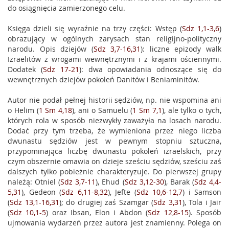
do osiągnięcia zamierzonego celu.
Księga dzieli się wyraźnie na trzy części: Wstęp (
Sdz 1,1-3,6
)
obrazujący w ogólnych zarysach stan religijno-polityczny
narodu. Opis dziejów (
Sdz 3,7-16,31
): liczne epizody walk
Izraelitów z wrogami wewnętrznymi i z krajami ościennymi.
Dodatek (
Sdz 17-21
): dwa opowiadania odnoszące się do
wewnętrznych dziejów pokoleń Danitów i Beniaminitów.
Autor nie podał pełnej historii sędziów, np. nie wspomina ani
o Helim (
1 Sm 4,18
), ani o Samuelu (
1 Sm 7,1
), ale tylko o tych,
których rola w sposób niezwykły zaważyła na losach narodu.
Dodać przy tym trzeba, że wymieniona przez niego liczba
dwunastu sędziów jest w pewnym stopniu sztuczna,
przypominająca liczbę dwunastu pokoleń izraelskich, przy
czym obszernie omawia on dzieje sześciu sędziów, sześciu zaś
dalszych tylko pobieżnie charakteryzuje. Do pierwszej grupy
należą: Otniel (
Sdz 3,7-11
), Ehud (
Sdz 3,12-30
), Barak (
Sdz 4,4-
5,31
), Gedeon (
Sdz 6,11-8,32
), Jefte (
Sdz 10,6-12,7
) i Samson
(
Sdz 13,1-16,31
); do drugiej zaś Szamgar (
Sdz 3,31
), Tola i Jair
(
Sdz 10,1-5
) oraz Ibsan, Elon i Abdon (
Sdz 12,8-15
). Sposób
ujmowania wydarzeń przez autora jest znamienny. Polega on