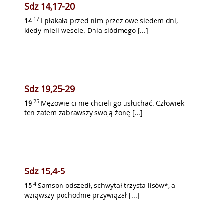
Sdz 14,17-20
17
14
I płakała przed nim przez owe siedem dni,
kiedy mieli wesele. Dnia siódmego [...]
Sdz 19,25-29
25
19
Mężowie ci nie chcieli go usłuchać. Człowiek
ten zatem zabrawszy swoją żonę [...]
Sdz 15,4-5
4
15
Samson odszedł, schwytał trzysta lisów*, a
wziąwszy pochodnie przywiązał [...]