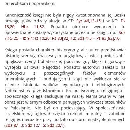
przeróbkom i poprawkom.
Kanoniczność księgi nie była nigdy kwestionowana. Jej Boską
powagę potwierdzały aluzje w ST:
Syr 46,13-15
i w NT:
Dz
13,20
;
Hbr 11,32
. Ponadto niektóre wydarzenia tu
opowiedziane zostały wykorzystane przez inne księgi, np.:
Sdz
7,15-25
=
Iz 9,4
;
Iz 10,26
;
Ps 83[82],12
;
Sdz 4-5
=
Ps 83[82],10
.
Księga posiada charakter historyczny, ale autor przedstawiał
historię według ówczesnych poglądów, a więc powiększał i
upiększał czyny bohaterskie, podczas gdy klęski i gorszące
występki usiłował złagodzić. Ponadto autorowi zależało na
wydobyciu z poszczególnych faktów elementów
umoralniających i budujących i stąd nie wyklucza się w
księdze istnienia wątków legendarnych i etiologicznych.
Natomiast w przedstawieniu tła politycznego, religijnego i
społecznego księga zasługuje na wiarę. Namalowany w niej
obraz jest wiernym odbiciem panujących wówczas stosunków
w Palestynie. Nie był on pocieszający. W społeczeństwie
izraelskim występował często rozkład moralny i zabobon
religijny, nieraz też przychodziło do starć międzyplemiennych
(
Sdz 8,1-3
;
Sdz 12,1-6
;
Sdz 20,1
).