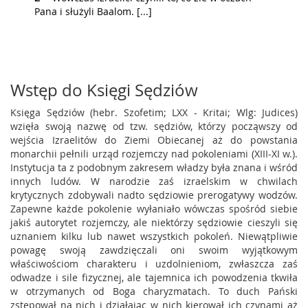
Pana i służyli Baalom. [...]
Wstęp do Księgi Sędziów
Księga Sędziów (hebr. Szofetim; LXX - Kritai; Wlg: Judices)
wzięła swoją nazwę od tzw. sędziów, którzy począwszy od
wejścia Izraelitów do Ziemi Obiecanej aż do powstania
monarchii pełnili urząd rozjemczy nad pokoleniami (XIII-XI w.).
Instytucja ta z podobnym zakresem władzy była znana i wśród
innych ludów. W narodzie zaś izraelskim w chwilach
krytycznych zdobywali nadto sędziowie prerogatywy wodzów.
Zapewne każde pokolenie wyłaniało wówczas spośród siebie
jakiś autorytet rozjemczy, ale niektórzy sędziowie cieszyli się
uznaniem kilku lub nawet wszystkich pokoleń. Niewątpliwie
powagę swoją zawdzięczali oni swoim wyjątkowym
właściwościom charakteru i uzdolnieniom, zwłaszcza zaś
odwadze i sile fizycznej, ale tajemnica ich powodzenia tkwiła
w otrzymanych od Boga charyzmatach. To duch Pański
zstępował na nich i działając w nich kierował ich czynami aż