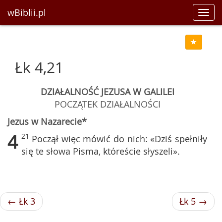
wBiblii.pl
Toggl
navig
Łk 4,21
DZIAŁALNOŚĆ JEZUSA W GALILEI
POCZĄTEK DZIAŁALNOŚCI
Jezus w Nazarecie*
4
21
Począł więc mówić do nich: «Dziś spełniły
się te słowa Pisma, któreście słyszeli».
← Łk 3
Łk 5 →