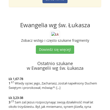
Ewangelia wg św. Łukasza
Zobacz wstęp i często szukane fragmenty
Dowiedz się więcej!
Ostatnio szukane
w Ewangelii wg św. Łukasza
Łk 1,67-78
67
1
Wtedy ojciec jego, Zachariasz, został napełniony Duchem
Świętym i prorokował, mówiąc*: [...]
Łk 3,23-38
23
3
Sam zaś Jezus rozpoczynając swoją działalność miał lat
około trzydziestu. Był, jak mniemano, synem Józefa, syna