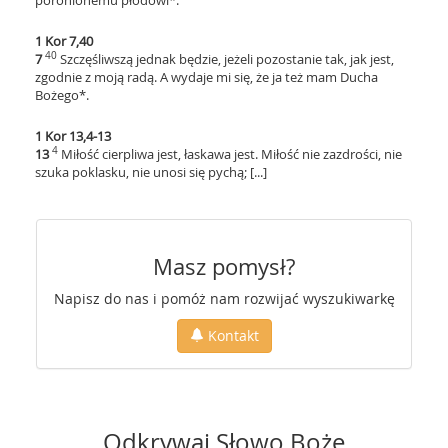
poronionemu płodowi*.
1 Kor 7,40
40
7
Szczęśliwszą jednak będzie, jeżeli pozostanie tak, jak jest,
zgodnie z moją radą. A wydaje mi się, że ja też mam Ducha
Bożego*.
1 Kor 13,4-13
4
13
Miłość cierpliwa jest, łaskawa jest. Miłość nie zazdrości, nie
szuka poklasku, nie unosi się pychą; [...]
Masz pomysł?
Napisz do nas i pomóż nam rozwijać wyszukiwarkę
Kontakt
Odkrywaj Słowo Boże