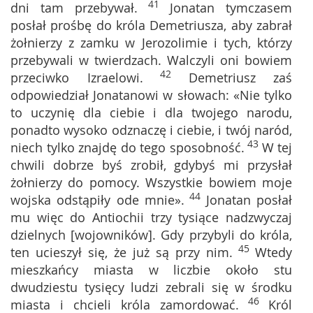
41
dni tam przebywał.
Jonatan tymczasem
posłał prośbę do króla Demetriusza, aby zabrał
żołnierzy z zamku w Jerozolimie i tych, którzy
przebywali w twierdzach. Walczyli oni bowiem
42
przeciwko Izraelowi.
Demetriusz zaś
odpowiedział Jonatanowi w słowach: «Nie tylko
to uczynię dla ciebie i dla twojego narodu,
ponadto wysoko odznaczę i ciebie, i twój naród,
43
niech tylko znajdę do tego sposobność.
W tej
chwili dobrze byś zrobił, gdybyś mi przysłał
żołnierzy do pomocy. Wszystkie bowiem moje
44
wojska odstąpiły ode mnie».
Jonatan posłał
mu więc do Antiochii trzy tysiące nadzwyczaj
dzielnych [wojowników]. Gdy przybyli do króla,
45
ten ucieszył się, że już są przy nim.
Wtedy
mieszkańcy miasta w liczbie około stu
dwudziestu tysięcy ludzi zebrali się w środku
46
miasta i chcieli króla zamordować.
Król