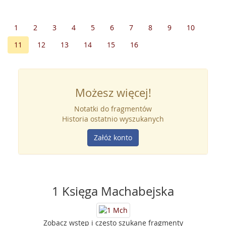
1
2
3
4
5
6
7
8
9
10
11
12
13
14
15
16
Możesz więcej!
Notatki do fragmentów
Historia ostatnio wyszukanych
Załóż konto
1 Księga Machabejska
Zobacz wstęp i często szukane fragmenty