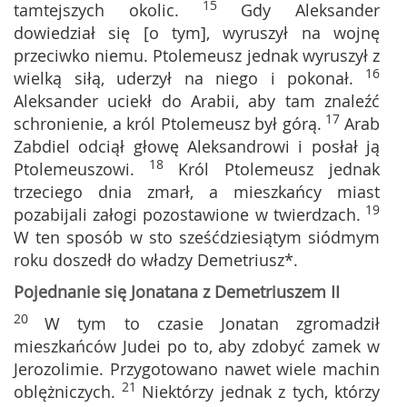
15
tamtejszych okolic.
Gdy Aleksander
dowiedział się [o tym], wyruszył na wojnę
przeciwko niemu. Ptolemeusz jednak wyruszył z
16
wielką siłą, uderzył na niego i pokonał.
Aleksander uciekł do Arabii, aby tam znaleźć
17
schronienie, a król Ptolemeusz był górą.
Arab
Zabdiel odciął głowę Aleksandrowi i posłał ją
18
Ptolemeuszowi.
Król Ptolemeusz jednak
trzeciego dnia zmarł, a mieszkańcy miast
19
pozabijali załogi pozostawione w twierdzach.
W ten sposób w sto sześćdziesiątym siódmym
roku doszedł do władzy Demetriusz*.
Pojednanie się Jonatana z Demetriuszem II
20
W tym to czasie Jonatan zgromadził
mieszkańców Judei po to, aby zdobyć zamek w
Jerozolimie. Przygotowano nawet wiele machin
21
oblężniczych.
Niektórzy jednak z tych, którzy