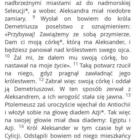
nadbrzeżnymi miastami aż do nadmorskiej
Seleucji*, a wobec Aleksandra miał niedobre
9
zamiary.
Wysłał on bowiem do króla
Demetriusza poselstwo z oznajmieniem:
«Przybywaj! Zawiążemy ze sobą przymierze.
Dam ci moją córkę*, którą ma Aleksander, i
będziesz panował nad królestwem swego ojca.
10
Żal mi, że dałem mu swoją córkę, bo
11
nastawał na moje życie».
Taką potwarz rzucił
na niego, gdyż pragnął zawładnąć jego
12
królestwem.
Zabrał więc swoją córkę i oddał
ją Demetriuszowi. W ten sposób zerwał z
13
Aleksandrem, a ich wrogość stała się jawna.
Ptolemeusz zaś uroczyście wjechał do Antiochii
i włożył sobie na głowę diadem Azji*. Tak więc
na swojej głowie miał dwa diademy: Egiptu i
14
Azji.
Król Aleksander w tym czasie był w
Cylicji. Odstąpili bowiem od niego mieszkańcy