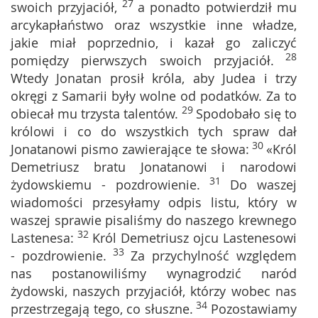
27
swoich przyjaciół,
a ponadto potwierdził mu
arcykapłaństwo oraz wszystkie inne władze,
jakie miał poprzednio, i kazał go zaliczyć
28
pomiędzy pierwszych swoich przyjaciół.
Wtedy Jonatan prosił króla, aby Judea i trzy
okręgi z Samarii były wolne od podatków. Za to
29
obiecał mu trzysta talentów.
Spodobało się to
królowi i co do wszystkich tych spraw dał
30
Jonatanowi pismo zawierające te słowa:
«Król
Demetriusz bratu Jonatanowi i narodowi
31
żydowskiemu - pozdrowienie.
Do waszej
wiadomości przesyłamy odpis listu, który w
waszej sprawie pisaliśmy do naszego krewnego
32
Lastenesa:
Król Demetriusz ojcu Lastenesowi
33
- pozdrowienie.
Za przychylność względem
nas postanowiliśmy wynagrodzić naród
żydowski, naszych przyjaciół, którzy wobec nas
34
przestrzegają tego, co słuszne.
Pozostawiamy