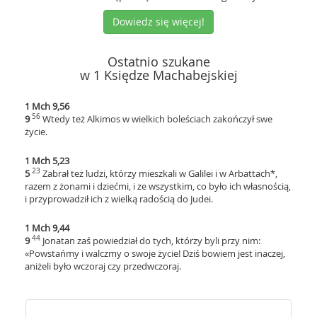
Dowiedz się więcej!
Ostatnio szukane
w 1 Księdze Machabejskiej
1 Mch 9,56
56
9
Wtedy też Alkimos w wielkich boleściach zakończył swe
życie.
1 Mch 5,23
23
5
Zabrał też ludzi, którzy mieszkali w Galilei i w Arbattach*,
razem z żonami i dziećmi, i ze wszystkim, co było ich własnością,
i przyprowadził ich z wielką radością do Judei.
1 Mch 9,44
44
9
Jonatan zaś powiedział do tych, którzy byli przy nim:
«Powstańmy i walczmy o swoje życie! Dziś bowiem jest inaczej,
aniżeli było wczoraj czy przedwczoraj.