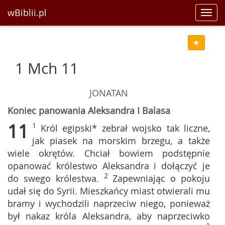
wBiblii.pl
Toggl
navig
1 Mch 11
JONATAN
Koniec panowania Aleksandra I Balasa
11
1
Król egipski* zebrał wojsko tak liczne,
jak piasek na morskim brzegu, a także
wiele okrętów. Chciał bowiem podstępnie
opanować królestwo Aleksandra i dołączyć je
2
do swego królestwa.
Zapewniając o pokoju
udał się do Syrii. Mieszkańcy miast otwierali mu
bramy i wychodzili naprzeciw niego, ponieważ
był nakaz króla Aleksandra, aby naprzeciwko