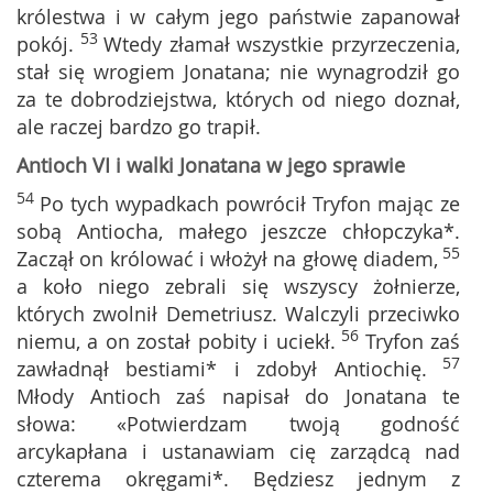
królestwa i w całym jego państwie zapanował
53
pokój.
Wtedy złamał wszystkie przyrzeczenia,
stał się wrogiem Jonatana; nie wynagrodził go
za te dobrodziejstwa, których od niego doznał,
ale raczej bardzo go trapił.
Antioch VI i walki Jonatana w jego sprawie
54
Po tych wypadkach powrócił Tryfon mając ze
sobą Antiocha, małego jeszcze chłopczyka*.
55
Zaczął on królować i włożył na głowę diadem,
a koło niego zebrali się wszyscy żołnierze,
których zwolnił Demetriusz. Walczyli przeciwko
56
niemu, a on został pobity i uciekł.
Tryfon zaś
57
zawładnął bestiami* i zdobył Antiochię.
Młody Antioch zaś napisał do Jonatana te
słowa: «Potwierdzam twoją godność
arcykapłana i ustanawiam cię zarządcą nad
czterema okręgami*. Będziesz jednym z