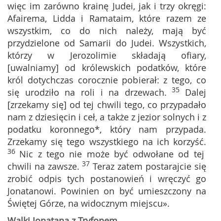
więc im zarówno krainę Judei, jak i trzy okręgi:
Afairema, Lidda i Ramataim, które razem ze
wszystkim, co do nich należy, mają być
przydzielone od Samarii do Judei. Wszystkich,
którzy w Jerozolimie składają ofiary,
[uwalniamy] od królewskich podatków, które
król dotychczas corocznie pobierał: z tego, co
35
się urodziło na roli i na drzewach.
Dalej
[zrzekamy się] od tej chwili tego, co przypadało
nam z dziesięcin i ceł, a także z jezior solnych i z
podatku koronnego*, który nam przypada.
Zrzekamy się tego wszystkiego na ich korzyść.
36
Nic z tego nie może być odwołane od tej
37
chwili na zawsze.
Teraz zatem postarajcie się
zrobić odpis tych postanowień i wręczyć go
Jonatanowi. Powinien on być umieszczony na
Świętej Górze, na widocznym miejscu».
Walki Jonatana z Tryfonem