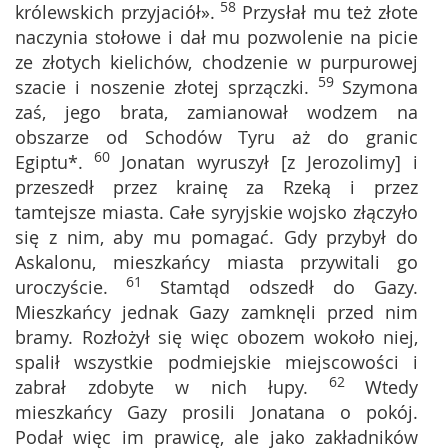
58
królewskich przyjaciół».
Przysłał mu też złote
naczynia stołowe i dał mu pozwolenie na picie
ze złotych kielichów, chodzenie w purpurowej
59
szacie i noszenie złotej sprzączki.
Szymona
zaś, jego brata, zamianował wodzem na
obszarze od Schodów Tyru aż do granic
60
Egiptu*.
Jonatan wyruszył [z Jerozolimy] i
przeszedł przez krainę za Rzeką i przez
tamtejsze miasta. Całe syryjskie wojsko złączyło
się z nim, aby mu pomagać. Gdy przybył do
Askalonu, mieszkańcy miasta przywitali go
61
uroczyście.
Stamtąd odszedł do Gazy.
Mieszkańcy jednak Gazy zamknęli przed nim
bramy. Rozłożył się więc obozem wokoło niej,
spalił wszystkie podmiejskie miejscowości i
62
zabrał zdobyte w nich łupy.
Wtedy
mieszkańcy Gazy prosili Jonatana o pokój.
Podał więc im prawicę, ale jako zakładników