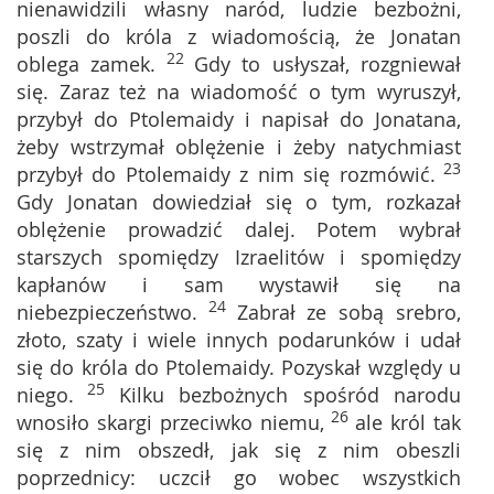
nienawidzili własny naród, ludzie bezbożni,
poszli do króla z wiadomością, że Jonatan
22
oblega zamek.
Gdy to usłyszał, rozgniewał
się. Zaraz też na wiadomość o tym wyruszył,
przybył do Ptolemaidy i napisał do Jonatana,
żeby wstrzymał oblężenie i żeby natychmiast
23
przybył do Ptolemaidy z nim się rozmówić.
Gdy Jonatan dowiedział się o tym, rozkazał
oblężenie prowadzić dalej. Potem wybrał
starszych spomiędzy Izraelitów i spomiędzy
kapłanów i sam wystawił się na
24
niebezpieczeństwo.
Zabrał ze sobą srebro,
złoto, szaty i wiele innych podarunków i udał
się do króla do Ptolemaidy. Pozyskał względy u
25
niego.
Kilku bezbożnych spośród narodu
26
wnosiło skargi przeciwko niemu,
ale król tak
się z nim obszedł, jak się z nim obeszli
poprzednicy: uczcił go wobec wszystkich