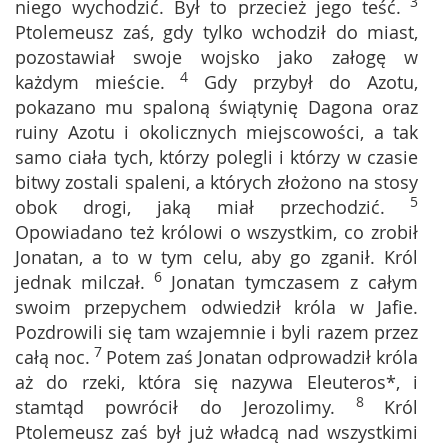
3
niego wychodzić. Był to przecież jego teść.
Ptolemeusz zaś, gdy tylko wchodził do miast,
pozostawiał swoje wojsko jako załogę w
4
każdym mieście.
Gdy przybył do Azotu,
pokazano mu spaloną świątynię Dagona oraz
ruiny Azotu i okolicznych miejscowości, a tak
samo ciała tych, którzy polegli i którzy w czasie
bitwy zostali spaleni, a których złożono na stosy
5
obok drogi, jaką miał przechodzić.
Opowiadano też królowi o wszystkim, co zrobił
Jonatan, a to w tym celu, aby go zganił. Król
6
jednak milczał.
Jonatan tymczasem z całym
swoim przepychem odwiedził króla w Jafie.
Pozdrowili się tam wzajemnie i byli razem przez
7
całą noc.
Potem zaś Jonatan odprowadził króla
aż do rzeki, która się nazywa Eleuteros*, i
8
stamtąd powrócił do Jerozolimy.
Król
Ptolemeusz zaś był już władcą nad wszystkimi