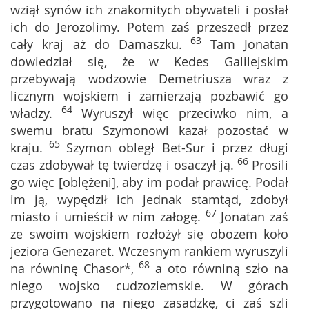
wziął synów ich znakomitych obywateli i posłał
ich do Jerozolimy. Potem zaś przeszedł przez
63
cały kraj aż do Damaszku.
Tam Jonatan
dowiedział się, że w Kedes Galilejskim
przebywają wodzowie Demetriusza wraz z
licznym wojskiem i zamierzają pozbawić go
64
władzy.
Wyruszył więc przeciwko nim, a
swemu bratu Szymonowi kazał pozostać w
65
kraju.
Szymon obległ Bet-Sur i przez długi
66
czas zdobywał tę twierdzę i osaczył ją.
Prosili
go więc [oblężeni], aby im podał prawicę. Podał
im ją, wypędził ich jednak stamtąd, zdobył
67
miasto i umieścił w nim załogę.
Jonatan zaś
ze swoim wojskiem rozłożył się obozem koło
jeziora Genezaret. Wczesnym rankiem wyruszyli
68
na równinę Chasor*,
a oto równiną szło na
niego wojsko cudzoziemskie. W górach
przygotowano na niego zasadzkę, ci zaś szli