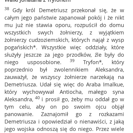
38
Gdy król Demetriusz przekonał się, że w
całym jego państwie zapanował pokój i że nikt
mu już nie stawia oporu, rozpuścił do domu
wszystkich swych żołnierzy, z wyjątkiem
żołnierzy cudzoziemskich, których najął z wysp
pogańskich*. Wszystkie więc oddziały, które
służyły jeszcze za jego przodków, źle były do
39
niego usposobione.
Tryfon*, który
poprzednio był zwolennikiem Aleksandra,
zauważył, że wszyscy żołnierze narzekają na
Demetriusza. Udał się więc do Araba Imalkue,
który wychowywał Antiocha, małego syna
40
Aleksandra,
i prosił go, żeby mu oddał go w
tym celu, aby on po swoim ojcu objął
panowanie. Zaznajomił go z rozkazami
Demetriusza i opowiedział o nienawiści, z jaką
jego wojska odnoszą się do niego. Przez wiele