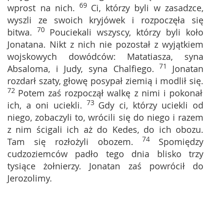
69
wprost na nich.
Ci, którzy byli w zasadzce,
wyszli ze swoich kryjówek i rozpoczęła się
70
bitwa.
Pouciekali wszyscy, którzy byli koło
Jonatana. Nikt z nich nie pozostał z wyjątkiem
wojskowych dowódców: Matatiasza, syna
71
Absaloma, i Judy, syna Chalfiego.
Jonatan
rozdarł szaty, głowę posypał ziemią i modlił się.
72
Potem zaś rozpoczął walkę z nimi i pokonał
73
ich, a oni uciekli.
Gdy ci, którzy uciekli od
niego, zobaczyli to, wrócili się do niego i razem
z nim ścigali ich aż do Kedes, do ich obozu.
74
Tam się rozłożyli obozem.
Spomiędzy
cudzoziemców padło tego dnia blisko trzy
tysiące żołnierzy. Jonatan zaś powrócił do
Jerozolimy.