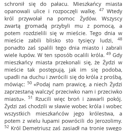
schronił się do pałacu. Mieszkańcy miasta
47
opanowali ulice i rozpoczęli walkę.
Wtedy
król przywołał na pomoc Żydów. Wszyscy
zwartą gromadą przybyli mu z pomocą, a
potem rozdzielili się w mieście. Tego dnia w
48
mieście zabili blisko sto tysięcy ludzi,
ponadto zaś spalili tego dnia miasto i zabrali
49
wiele łupów. W ten sposób ocalili króla.
Gdy
mieszkańcy miasta przekonali się, że Żydzi w
mieście tak postępują, jak im się podoba,
upadli na duchu i zwrócili się do króla z prośbą,
50
mówiąc:
«Podaj nam prawicę, a niech Żydzi
zaprzestaną walczyć przeciwko nam i przeciwko
51
miastu».
Rzucili więc broń i zawarli pokój.
Żydzi zaś chodzili w sławie wobec króla i wobec
wszystkich mieszkańców jego królestwa, a
potem z wielu łupami powrócili do Jerozolimy.
52
Król Demetriusz zaś zasiadł na tronie swego