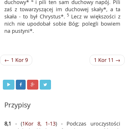
4
duchowy*
i pili ten sam duchowy napój. Pili
zaś z towarzyszącej im duchowej skały*, a ta
5
skała - to był Chrystus*.
Lecz w większości z
nich nie upodobał sobie Bóg; polegli bowiem
na pustyni*.
← 1 Kor 9
1 Kor 11 →
Przypisy
8,1
- (
1Kor 8, 1-13
) - Podczas uroczystości