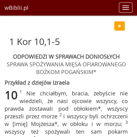
wBiblii.pl
Toggl
navig
1 Kor 10,1-5
ODPOWIEDZI W SPRAWACH DONIOSŁYCH
SPRAWA SPOŻYWANIA MIĘSA OFIAROWANEGO
BOŻKOM POGAŃSKIM*
Przykład z dziejów Izraela
10
1
Nie chciałbym, bracia, żebyście nie
wiedzieli, że nasi ojcowie wszyscy, co
prawda zostawali pod obłokiem*, wszyscy
2
przeszli przez morze
i wszyscy byli ochrzczeni
3
w [imię] Mojżesza*, w obłoku i w morzu;
wszyscy też spożywali ten sam pokarm