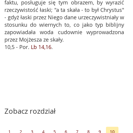
faktu, posługuje się tym obrazem, by wyrazić
rzeczywistość łaski; "a ta skała - to był Chrystus"
- gdyż łaski przez Niego dane urzeczywistniały w
stosunku do wiernych to, co jako typ biblijny
zapowiadała woda cudownie wyprowadzona
przez Mojżesza ze skały.
10,5 - Por.
Lb 14,16
.
Zobacz rozdział
1
2
3
4
5
6
7
8
9
10