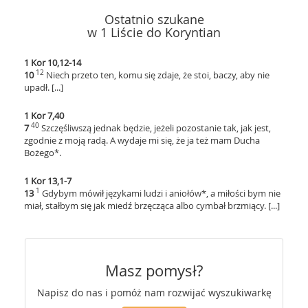
Ostatnio szukane
w 1 Liście do Koryntian
1 Kor 10,12-14
12
10
Niech przeto ten, komu się zdaje, że stoi, baczy, aby nie
upadł. [...]
1 Kor 7,40
40
7
Szczęśliwszą jednak będzie, jeżeli pozostanie tak, jak jest,
zgodnie z moją radą. A wydaje mi się, że ja też mam Ducha
Bożego*.
1 Kor 13,1-7
1
13
Gdybym mówił językami ludzi i aniołów*, a miłości bym nie
miał, stałbym się jak miedź brzęcząca albo cymbał brzmiący. [...]
Masz pomysł?
Napisz do nas i pomóż nam rozwijać wyszukiwarkę