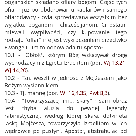
pogańskich składano ofiary bogom. Część tych
ofiar - już po obdarowaniu kapłanów i samego
ofiarodawcy - była sprzedawana wszystkim bez
wyjątku, poganom i chrześcijanom. Ci ostatni
miewali wątpliwości, czy kupowanie tego
rodzaju "ofiar" nie jest wykroczeniem przeciwko
Ewangelii. Im to odpowiada tu Apostoł.
10,1 - "Obłok", którym Bóg wskazywał drogę
wychodzącym z Egiptu Izraelitom (por.
Wj 13,21
;
Wj 14,20
).
10,2 - Tzn. weszli w jedność z Mojżeszem jako
Bożym wysłannikiem.
10,3 - Tj. mannę (por.
Wj 16,4.35
;
Pwt 8,3
).
10,4 - "Towarzyszącej im... skały" - sam obraz
jest chyba aluzją do pewnej legendy
rabinistycznej, według której skała, dotknięta
laską Mojżesza, towarzyszyła Izraelitom w ich
wędrówce po pustyni. Apostoł, abstrahując od