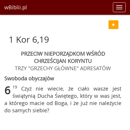
wBiblii.pl
Toggl
navig
1 Kor 6,19
PRZECIW NIEPORZĄDKOM WŚRÓD
CHRZEŚCIJAN KORYNTU
TRZY "GRZECHY GŁÓWNE" ADRESATÓW
Swoboda obyczajów
6
19
Czyż nie wiecie, że ciało wasze jest
świątynią Ducha Świętego, który w was jest,
a którego macie od Boga, i że już nie należycie
do samych siebie?