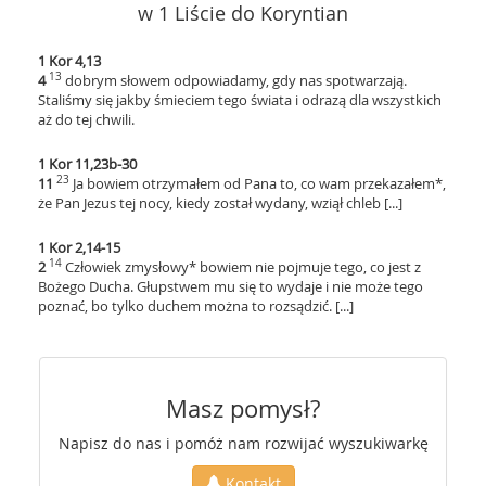
w 1 Liście do Koryntian
1 Kor 4,13
13
4
dobrym słowem odpowiadamy, gdy nas spotwarzają.
Staliśmy się jakby śmieciem tego świata i odrazą dla wszystkich
aż do tej chwili.
1 Kor 11,23b-30
23
11
Ja bowiem otrzymałem od Pana to, co wam przekazałem*,
że Pan Jezus tej nocy, kiedy został wydany, wziął chleb [...]
1 Kor 2,14-15
14
2
Człowiek zmysłowy* bowiem nie pojmuje tego, co jest z
Bożego Ducha. Głupstwem mu się to wydaje i nie może tego
poznać, bo tylko duchem można to rozsądzić. [...]
Masz pomysł?
Napisz do nas i pomóż nam rozwijać wyszukiwarkę
Kontakt