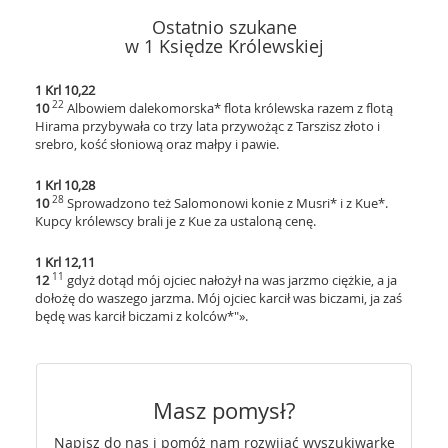
Ostatnio szukane
w 1 Księdze Królewskiej
1 Krl 10,22
22
10
Albowiem dalekomorska* flota królewska razem z flotą
Hirama przybywała co trzy lata przywożąc z Tarszisz złoto i
srebro, kość słoniową oraz małpy i pawie.
1 Krl 10,28
28
10
Sprowadzono też Salomonowi konie z Musri* i z Kue*.
Kupcy królewscy brali je z Kue za ustaloną cenę.
1 Krl 12,11
11
12
gdyż dotąd mój ojciec nałożył na was jarzmo ciężkie, a ja
dołożę do waszego jarzma. Mój ojciec karcił was biczami, ja zaś
będę was karcił biczami z kolców*"».
Masz pomysł?
Napisz do nas i pomóż nam rozwijać wyszukiwarkę