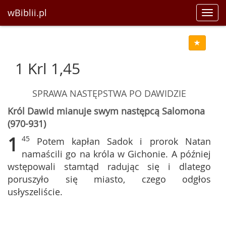
wBiblii.pl
Toggl
navig
1 Krl 1,45
SPRAWA NASTĘPSTWA PO DAWIDZIE
Król Dawid mianuje swym następcą Salomona
(970-931)
1
45
Potem kapłan Sadok i prorok Natan
namaścili go na króla w Gichonie. A później
wstępowali stamtąd radując się i dlatego
poruszyło się miasto, czego odgłos
usłyszeliście.