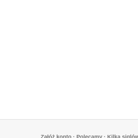
Załóż konto
·
Polecamy
·
Kilka sigló