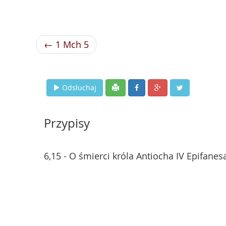
← 1 Mch 5
Odsłuchaj
Przypisy
6,15 - O śmierci króla Antiocha IV Epifanes