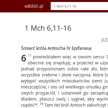
wBiblii.pl
1 Mch 6,11-16
JU
Śmierć króla Antiocha IV Epifanesa
6
11
powiedziałem więc w swoim sercu: Do
obecnie się znajduję, a przecież w uż
jednak przypominam sobie całe zło, któ
wszystkie srebrne i złote naczynia, które 
wytępić wszystkich mieszkańców ziemi ju
nieszczęście, i oto od wielkiego smutku gi
swych przyjaciół, i ustanowił go zarząd
diadem, płaszcz swój i sygnet, aby wych
16
rządzić*.
Tam też król Antioch zakończył