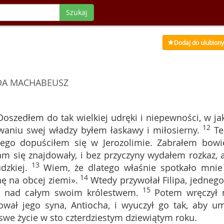
Szukaj
Dodaj do ulubion
DA MACHABEUSZ
szedłem do tak wielkiej udręki i niepewności, w jak
12
ywaniu swej władzy byłem łaskawy i miłosierny.
Te
rego dopuściłem się w Jerozolimie. Zabrałem bow
tam się znajdowały, i bez przyczyny wydałem rozkaz, 
13
dzkiej.
Wiem, że dlatego właśnie spotkało mnie
14
nę na obcej ziemi».
Wtedy przywołał Filipa, jednego
15
cą nad całym swoim królestwem.
Potem wręczył
ował jego syna, Antiocha, i wyuczył go tak, aby um
 swe życie w sto czterdziestym dziewiątym roku.