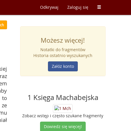
Odkrywaj
Zaloguj się
ych
Możesz więcej!
Notatki do fragmentów
Historia ostatnio wyszukanych
Załóż konto
iej
raz
iem
aby
1 Księga Machabejska
 to
 ze
 mu
Zobacz wstęp i często szukane fragmenty
iał
Dowiedz się więcej!