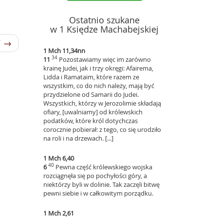
Ostatnio szukane
w 1 Księdze Machabejskiej
7 →
1 Mch 11,34nn
34
11
Pozostawiamy więc im zarówno
krainę Judei, jak i trzy okręgi: Afairema,
Lidda i Ramataim, które razem ze
wszystkim, co do nich należy, mają być
przydzielone od Samarii do Judei.
Wszystkich, którzy w Jerozolimie składają
ofiary, [uwalniamy] od królewskich
podatków, które król dotychczas
corocznie pobierał: z tego, co się urodziło
na roli i na drzewach. [...]
1 Mch 6,40
40
6
Pewna część królewskiego wojska
rozciągnęła się po pochyłości góry, a
niektórzy byli w dolinie. Tak zaczęli bitwę
pewni siebie i w całkowitym porządku.
1 Mch 2,61