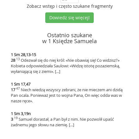
Zobacz wstęp i często szukane fragmenty
Dowiedz się więcej!
Ostatnio szukane
w 1 Księdze Samuela
1 Sm 28,13-15
13
28
Odezwał się do niej król: «Nie obawiaj się! Co widzisz?»
Kobieta odpowiedziała Saulowi: «Widzę istotę pozaziemską,
wyłaniającą się z ziemi». [...]
1 Sm 17,47
47
17
Niech wiedzą wszyscy zebrani, że nie mieczem ani dzidą
Pan ocala. Ponieważ jest to wojna Pana, On więc odda was w
nasze ręce».
1 Sm 3,19n
19
3
Samuel dorastał, a Pan był z nim. Nie pozwolił upaść
żadnemu jego słowu na ziemię. [...]