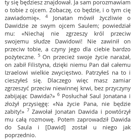
ty się będziesz znajdował. Ja sam porozmawiam
o tobie z ojcem. Zobaczę, co będzie, i o tym cię
4
zawiadomię».
Jonatan mówił życzliwie o
Dawidzie ze swym ojcem Saulem; powiedział
mu: «Niechaj nie zgrzeszy król przeciw
swojemu słudze Dawidowi! Nie zawinił on
przeciw tobie, a czyny jego dla ciebie bardzo
5
pożyteczne.
On przecież swoje życie narażał,
on zabił Filistyna, dzięki niemu Pan dał całemu
Izraelowi wielkie zwycięstwo. Patrzyłeś na to i
cieszyłeś się. Dlaczego więc masz zamiar
zgrzeszyć przeciw niewinnej krwi, bez przyczyny
6
zabijając Dawida?»
Posłuchał Saul Jonatana i
złożył przysięgę: «Na życie Pana, nie będzie
7
zabity!»
Zawołał Jonatan Dawida i powtórzył
mu całą rozmowę. Potem zaprowadził Dawida
do Saula i [Dawid] został u niego jak
poprzednio.