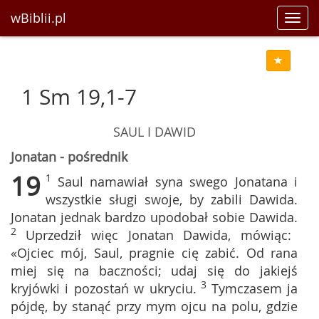
wBiblii.pl
Toggl
navig
1 Sm 19,1-7
SAUL I DAWID
Jonatan - pośrednik
19
1
Saul namawiał syna swego Jonatana i
wszystkie sługi swoje, by zabili Dawida.
Jonatan jednak bardzo upodobał sobie Dawida.
2
Uprzedził więc Jonatan Dawida, mówiąc:
«Ojciec mój, Saul, pragnie cię zabić. Od rana
miej się na baczności; udaj się do jakiejś
3
kryjówki i pozostań w ukryciu.
Tymczasem ja
pójdę, by stanąć przy mym ojcu na polu, gdzie