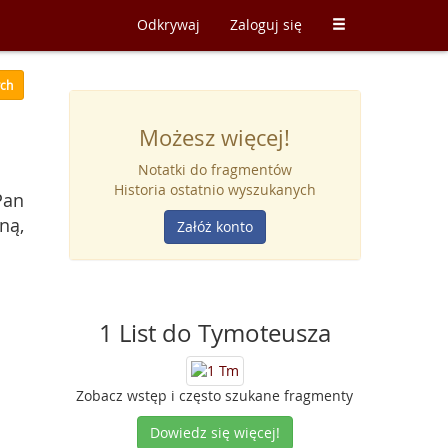
Odkrywaj
Zaloguj się
ych
Możesz więcej!
Notatki do fragmentów
Historia ostatnio wyszukanych
Pan
ną,
Załóż konto
1 List do Tymoteusza
Zobacz wstęp i często szukane fragmenty
Dowiedz się więcej!