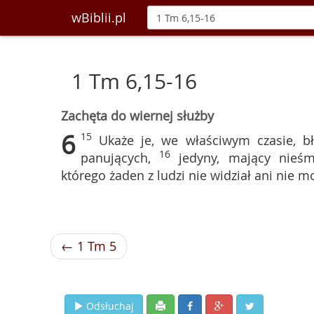
wBiblii.pl
1 Tm 6,15-16
Zachęta do wiernej służby
6
15
Ukaże je, we właściwym czasie, bł
16
panujących,
jedyny, mający nieśm
którego żaden z ludzi nie widział ani nie 
← 1 Tm 5
Odsłuchaj