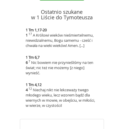
Ostatnio szukane
w 1 Liście do Tymoteusza
1 Tm 1,17-20
17
1
A Królowi wieków nieśmiertelnemu,
niewidzialnemu, Bogu samemu - cześć i
chwała na wieki wieków! Amen. [...]
1 Tm 6,7
7
6
Nic bowiem nie przynieśliśmy na ten
świat; nic też nie możemy [z niego]
wynieść.
1 Tm 4,12
12
4
Niechaj nikt nie lekceważy twego
młodego wieku, lecz wzorem bądź dla
wiernych w mowie, w obejściu, w miłości,
w wierze, w czystości!