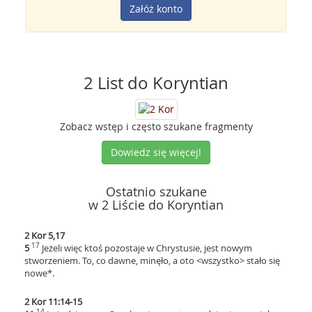
Załóż konto
2 List do Koryntian
Zobacz wstęp i często szukane fragmenty
Dowiedz się więcej!
Ostatnio szukane
w 2 Liście do Koryntian
2 Kor 5,17
17
5
Jeżeli więc ktoś pozostaje w Chrystusie, jest nowym
stworzeniem. To, co dawne, minęło, a oto <wszystko> stało się
nowe*.
2 Kor 11:14-15
14