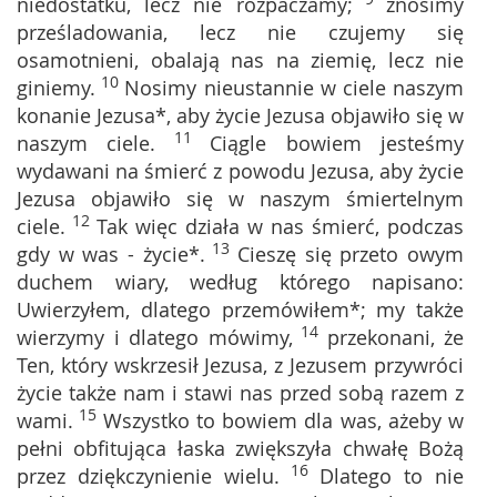
niedostatku, lecz nie rozpaczamy;
znosimy
prześladowania, lecz nie czujemy się
osamotnieni, obalają nas na ziemię, lecz nie
10
giniemy.
Nosimy nieustannie w ciele naszym
konanie Jezusa*, aby życie Jezusa objawiło się w
11
naszym ciele.
Ciągle bowiem jesteśmy
wydawani na śmierć z powodu Jezusa, aby życie
Jezusa objawiło się w naszym śmiertelnym
12
ciele.
Tak więc działa w nas śmierć, podczas
13
gdy w was - życie*.
Cieszę się przeto owym
duchem wiary, według którego napisano:
Uwierzyłem, dlatego przemówiłem*; my także
14
wierzymy i dlatego mówimy,
przekonani, że
Ten, który wskrzesił Jezusa, z Jezusem przywróci
życie także nam i stawi nas przed sobą razem z
15
wami.
Wszystko to bowiem dla was, ażeby w
pełni obfitująca łaska zwiększyła chwałę Bożą
16
przez dziękczynienie wielu.
Dlatego to nie