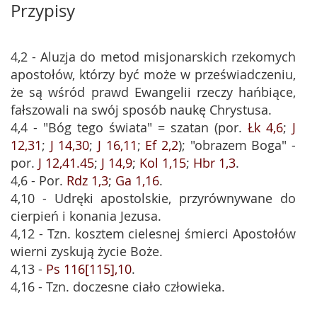
Przypisy
4,2 - Aluzja do metod misjonarskich rzekomych
apostołów, którzy być może w przeświadczeniu,
że są wśród prawd Ewangelii rzeczy hańbiące,
fałszowali na swój sposób naukę Chrystusa.
4,4 - "Bóg tego świata" = szatan (por.
Łk 4,6
;
J
12,31
;
J 14,30
;
J 16,11
;
Ef 2,2
); "obrazem Boga" -
por.
J 12,41.45
;
J 14,9
;
Kol 1,15
;
Hbr 1,3
.
4,6 - Por.
Rdz 1,3
;
Ga 1,16
.
4,10 - Udręki apostolskie, przyrównywane do
cierpień i konania Jezusa.
4,12 - Tzn. kosztem cielesnej śmierci Apostołów
wierni zyskują życie Boże.
4,13 -
Ps 116[115],10
.
4,16 - Tzn. doczesne ciało człowieka.