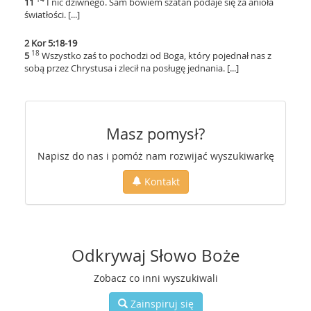
11
I nic dziwnego. Sam bowiem szatan podaje się za anioła
światłości. [...]
2 Kor 5:18-19
18
5
Wszystko zaś to pochodzi od Boga, który pojednał nas z
sobą przez Chrystusa i zlecił na posługę jednania. [...]
Masz pomysł?
Napisz do nas i pomóż nam rozwijać wyszukiwarkę
Kontakt
Odkrywaj Słowo Boże
Zobacz co inni wyszukiwali
Zainspiruj się