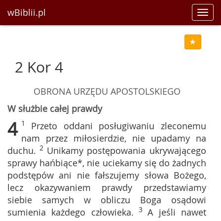
wBiblii.pl
Toggl
navig
2 Kor 4
OBRONA URZĘDU APOSTOLSKIEGO
W służbie całej prawdy
4
1
Przeto oddani posługiwaniu zleconemu
nam przez miłosierdzie, nie upadamy na
2
duchu.
Unikamy postępowania ukrywającego
sprawy hańbiące*, nie uciekamy się do żadnych
podstępów ani nie fałszujemy słowa Bożego,
lecz okazywaniem prawdy przedstawiamy
siebie samych w obliczu Boga osądowi
3
sumienia każdego człowieka.
A jeśli nawet