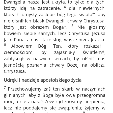
Ewangelia nasza jest ukryta, to tylko dla tych,
4
którzy idą na zatracenie,
dla niewiernych,
których umysły zaślepił bóg tego świata*, aby
nie olśnił ich blask Ewangelii chwały Chrystusa,
5
który jest obrazem Boga*.
Nie głosimy
bowiem siebie samych, lecz Chrystusa Jezusa
jako Pana, a nas - jako sługi wasze przez Jezusa.
6
Albowiem Bóg, Ten, który rozkazał
ciemnościom, by zajaśniały światłem*,
zabłysnął w naszych sercach, by olśnić nas
jasnością poznania chwały Bożej na obliczu
Chrystusa.
Udręki i nadzieje apostolskiego życia
7
Przechowujemy zaś ten skarb w naczyniach
glinianych, aby z Boga była owa przeogromna
8
moc, a nie z nas.
Zewsząd znosimy cierpienia,
lecz nie poddajemy się zwątpieniu; żyjemy w
9