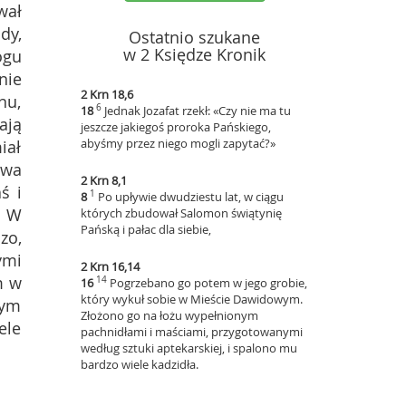
wał
dy,
Ostatnio szukane
w 2 Księdze Kronik
ogu
nie
2 Krn 18,6
nu,
6
18
Jednak Jozafat rzekł: «Czy nie ma tu
ają
jeszcze jakiegoś proroka Pańskiego,
abyśmy przez niego mogli zapytać?»
iał
owa
2 Krn 8,1
ś i
1
8
Po upływie dwudziestu lat, w ciągu
2
W
których zbudował Salomon świątynię
Pańską i pałac dla siebie,
zo,
ymi
2 Krn 16,14
m w
14
16
Pogrzebano go potem w jego grobie,
który wykuł sobie w Mieście Dawidowym.
nym
Złożono go na łożu wypełnionym
ele
pachnidłami i maściami, przygotowanymi
według sztuki aptekarskiej, i spalono mu
bardzo wiele kadzidła.