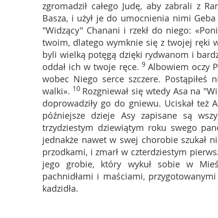
zgromadził całego Judę, aby zabrali z R
Basza, i użył je do umocnienia nimi Geba 
"Widzący" Chanani i rzekł do niego: «Pon
twoim, dlatego wymknie się z twojej ręki 
byli wielką potęgą dzięki rydwanom i bard
9
oddał ich w twoje ręce.
Albowiem oczy Pa
wobec Niego serce szczere. Postąpiłeś n
10
walki».
Rozgniewał się wtedy Asa na "Wi
doprowadziły go do gniewu. Uciskał też A
późniejsze dzieje Asy zapisane są wszys
trzydziestym dziewiątym roku swego pano
jednakże nawet w swej chorobie szukał nie
przodkami, i zmarł w czterdziestym pier
jego grobie, który wykuł sobie w Mi
pachnidłami i maściami, przygotowanymi 
kadzidła.