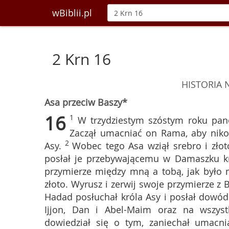
wBiblii.pl
2 Krn 16
HISTORIA
Asa przeciw Baszy*
16
1
W trzydziestym szóstym roku pano
Zaczął umacniać on Rama, aby niko
2
Asy.
Wobec tego Asa wziął srebro i złot
posłał je przebywającemu w Damaszku k
przymierze między mną a tobą, jak było
złoto. Wyrusz i zerwij swoje przymierze z 
Hadad posłuchał króla Asy i posłał dowód
Ijjon, Dan i Abel-Maim oraz na wszystk
dowiedział się o tym, zaniechał umacni