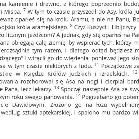
ama kamienie i drewno, z którego poprzednio budo
7
i Mispa.
W tym to czasie przyszedł do Asy, króla Ju
ieważ oparłeś się na królu Aramu, a nie na Panu, B
8
wojsko króla aramejskiego.
Czyż Kuszyci i Libijczycy 
zo licznym jeźdźcom? A jednak, gdy się oparłeś na Pa
na obiegają całą ziemię, by wspierać tych, którzy m
ierozsądnie tym razem, i dlatego odtąd będziesz m
dzącego" i wtrącił go do więzienia, ponieważ jego sł
11
sa w tym czasie niektórych z ludu.
Początkowe za
1
tkie w Księdze Królów judzkich i izraelskich.
wania rozchorował się Asa na nogi i cierpiał bard
13
 Pana, lecz lekarzy.
Spoczął następnie Asa ze sw
14
wszym roku swego panowania.
Pogrzebano go pote
eście Dawidowym. Złożono go na łożu wypełnio
według sztuki aptekarskiej, i spalono mu bardzo wi