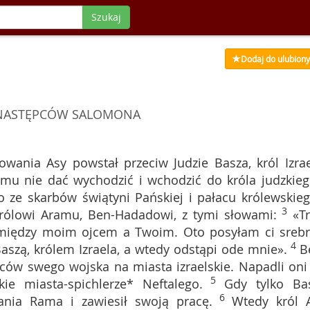
Szukaj
Dodaj do ulubion
 NASTĘPCÓW SALOMONA
wania Asy powstał przeciw Judzie Basza, król Izrae
mu nie dać wychodzić i wchodzić do króla judzkieg
o ze skarbów świątyni Pańskiej i pałacu królewskieg
3
rólowi Aramu, Ben-Hadadowi, z tymi słowami:
«T
 między moim ojcem a Twoim. Oto posyłam ci srebr
4
Baszą, królem Izraela, a wtedy odstąpi ode mnie».
B
ców swego wojska na miasta izraelskie. Napadli oni
5
ie miasta-spichlerze* Neftalego.
Gdy tylko Ba
6
ania Rama i zawiesił swoją pracę.
Wtedy król 