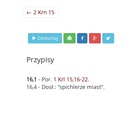
← 2 Krn 15
Odsłuchaj
Przypisy
16,1
- Por.
1 Krl 15,16-22
.
16,4 - Dosł.: "spichlerze miast".