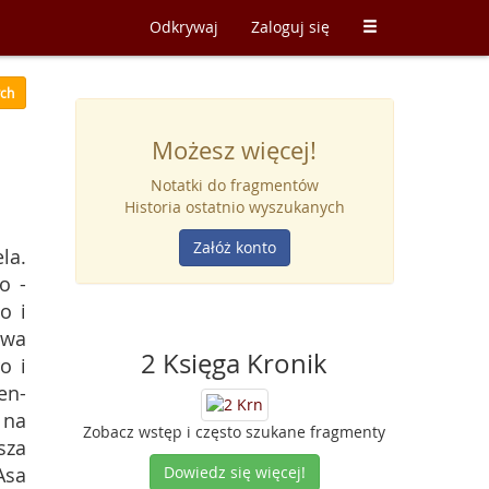
Odkrywaj
Zaloguj się
ych
Możesz więcej!
Notatki do fragmentów
Historia ostatnio wyszukanych
Załóż konto
la.
o -
o i
rwa
2 Księga Kronik
o i
en-
 na
Zobacz wstęp i często szukane fragmenty
sza
Asa
Dowiedz się więcej!