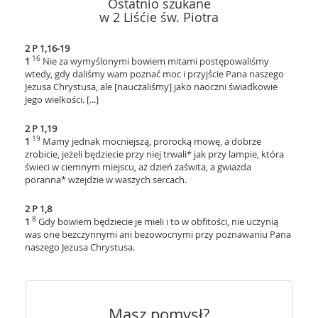
Ostatnio szukane
w 2 Liśćie św. Piotra
2 P 1,16-19
16
1
Nie za wymyślonymi bowiem mitami postępowaliśmy
wtedy, gdy daliśmy wam poznać moc i przyjście Pana naszego
Jezusa Chrystusa, ale [nauczaliśmy] jako naoczni świadkowie
Jego wielkości. [...]
2 P 1,19
19
1
Mamy jednak mocniejszą, prorocką mowę, a dobrze
zrobicie, jeżeli będziecie przy niej trwali* jak przy lampie, która
świeci w ciemnym miejscu, aż dzień zaświta, a gwiazda
poranna* wzejdzie w waszych sercach.
2 P 1,8
8
1
Gdy bowiem będziecie je mieli i to w obfitości, nie uczynią
was one bezczynnymi ani bezowocnymi przy poznawaniu Pana
naszego Jezusa Chrystusa.
Masz pomysł?