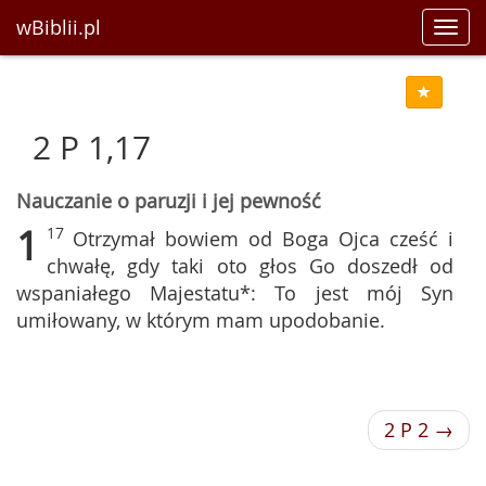
wBiblii.pl
Toggl
navig
2 P 1,17
Nauczanie o paruzji i jej pewność
1
17
Otrzymał bowiem od Boga Ojca cześć i
chwałę, gdy taki oto głos Go doszedł od
wspaniałego Majestatu*: To jest mój Syn
umiłowany, w którym mam upodobanie.
2 P 2 →