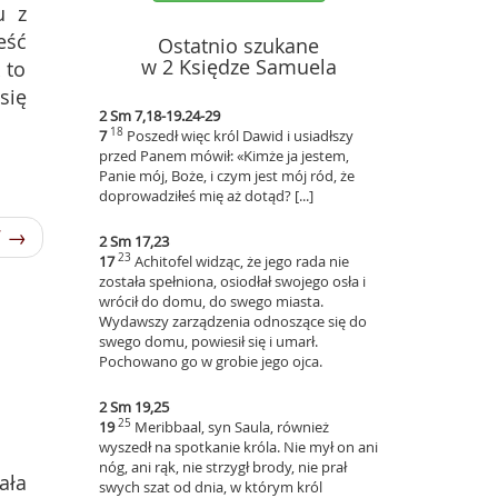
u z
eść
Ostatnio szukane
w 2 Księdze Samuela
 to
się
2 Sm 7,18-19.24-29
18
7
Poszedł więc król Dawid i usiadłszy
przed Panem mówił: «Kimże ja jestem,
Panie mój, Boże, i czym jest mój ród, że
doprowadziłeś mię aż dotąd? [...]
7 →
2 Sm 17,23
23
17
Achitofel widząc, że jego rada nie
została spełniona, osiodłał swojego osła i
wrócił do domu, do swego miasta.
Wydawszy zarządzenia odnoszące się do
swego domu, powiesił się i umarł.
Pochowano go w grobie jego ojca.
2 Sm 19,25
25
19
Meribbaal, syn Saula, również
wyszedł na spotkanie króla. Nie mył on ani
nóg, ani rąk, nie strzygł brody, nie prał
ała
swych szat od dnia, w którym król