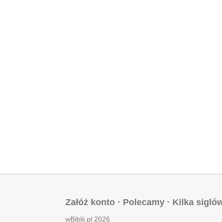
Załóż konto
·
Polecamy
·
Kilka sigló
wBiblii.pl 2026