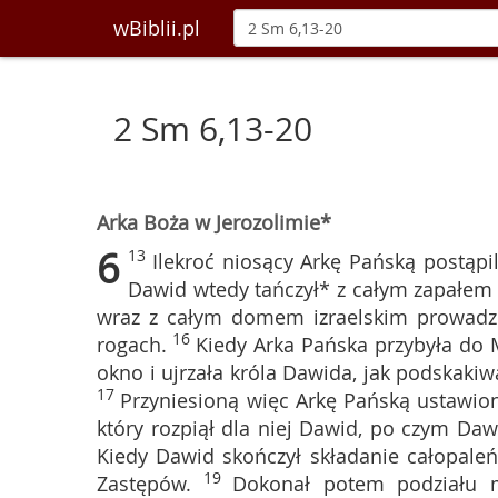
wBiblii.pl
2 Sm 6,13-20
Arka Boża w Jerozolimie*
6
13
Ilekroć niosący Arkę Pańską postąpil
Dawid wtedy tańczył* z całym zapałem 
wraz z całym domem izraelskim prowadzi
16
rogach.
Kiedy Arka Pańska przybyła do 
okno i ujrzała króla Dawida, jak podskakiw
17
Przyniesioną więc Arkę Pańską ustawi
który rozpiął dla niej Dawid, po czym Daw
Kiedy Dawid skończył składanie całopaleń
19
Zastępów.
Dokonał potem podziału m