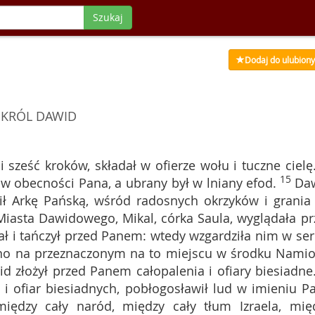
Szukaj
Dodaj do ulubion
KRÓL DAWID
i sześć kroków, składał w ofierze wołu i tuczne cielę
15
w obecności Pana, a ubrany był w lniany efod.
Da
ł Arkę Pańską, wśród radosnych okrzyków i grania
Miasta Dawidowego, Mikal, córka Saula, wyglądała pr
ał i tańczył przed Panem: wtedy wzgardziła nim w ser
ono na przeznaczonym na to miejscu w środku Namio
id złożył przed Panem całopalenia i ofiary biesiadne
 i ofiar biesiadnych, pobłogosławił lud w imieniu P
iędzy cały naród, między cały tłum Izraela, mię