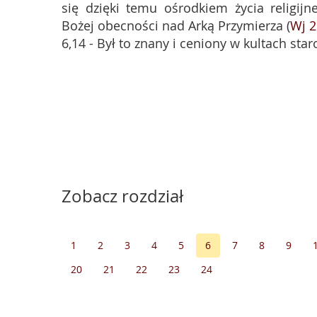
się dzięki temu ośrodkiem życia religij
Bożej obecności nad Arką Przymierza (
Wj 2
6,14 - Był to znany i ceniony w kultach staro
Zobacz rozdział
1
2
3
4
5
6
7
8
9
20
21
22
23
24