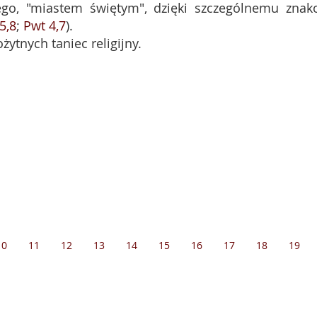
nego, "miastem świętym", dzięki szczególnemu znak
5,8
;
Pwt 4,7
).
żytnych taniec religijny.
10
11
12
13
14
15
16
17
18
19