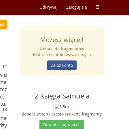
Odkrywaj
Zaloguj się
ych
Możesz więcej!
Notatki do fragmentów
Historia ostatnio wyszukanych
Załóż konto
14
.
wid
 na
zez
2 Księga Samuela
cu.
tu,
18
.
Zobacz wstęp i często szukane fragmenty
ana
dzy
Dowiedz się więcej!