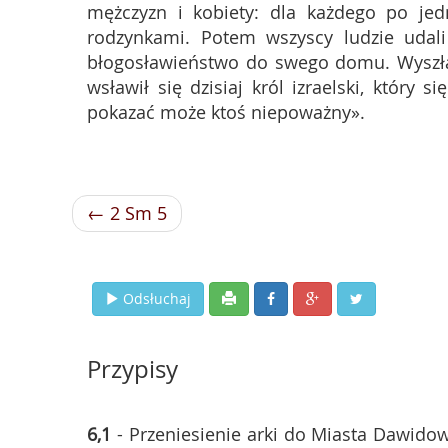
mężczyzn i kobiety: dla każdego po je
rodzynkami. Potem wszyscy ludzie uda
błogosławieństwo do swego domu. Wyszła k
wsławił się dzisiaj król izraelski, który 
pokazać może ktoś niepoważny».
← 2 Sm 5
Odsłuchaj
Przypisy
6,1
- Przeniesienie arki do Miasta Dawidoweg