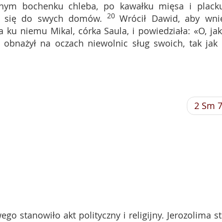
dnym bochenku chleba, po kawałku mięsa i plack
20
li się do swych domów.
Wrócił Dawid, aby wni
u niemu Mikal, córka Saula, i powiedziała: «O, jak
się obnażył na oczach niewolnic sług swoich, tak jak 
2 Sm 
o stanowiło akt polityczny i religijny. Jerozolima st