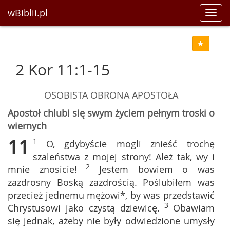
wBiblii.pl
Toggl
navig
2 Kor 11:1-15
OSOBISTA OBRONA APOSTOŁA
Apostoł chlubi się swym życiem pełnym troski o
wiernych
11
1
O, gdybyście mogli znieść trochę
szaleństwa z mojej strony! Ależ tak, wy i
2
mnie znosicie!
Jestem bowiem o was
zazdrosny Boską zazdrością. Poślubiłem was
przecież jednemu mężowi*, by was przedstawić
3
Chrystusowi jako czystą dziewicę.
Obawiam
się jednak, ażeby nie były odwiedzione umysły