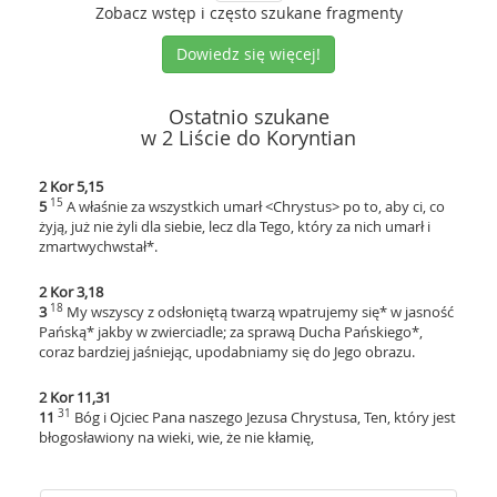
Zobacz wstęp i często szukane fragmenty
Dowiedz się więcej!
Ostatnio szukane
w 2 Liście do Koryntian
2 Kor 5,15
15
5
A właśnie za wszystkich umarł <Chrystus> po to, aby ci, co
żyją, już nie żyli dla siebie, lecz dla Tego, który za nich umarł i
zmartwychwstał*.
2 Kor 3,18
18
3
My wszyscy z odsłoniętą twarzą wpatrujemy się* w jasność
Pańską* jakby w zwierciadle; za sprawą Ducha Pańskiego*,
coraz bardziej jaśniejąc, upodabniamy się do Jego obrazu.
2 Kor 11,31
31
11
Bóg i Ojciec Pana naszego Jezusa Chrystusa, Ten, który jest
błogosławiony na wieki, wie, że nie kłamię,