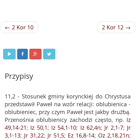
← 2 Kor 10
2 Kor 12 →
Przypisy
11,2 - Stosunek gminy korynckiej do Chrystusa
przedstawił Paweł na wzór relacji: oblubienica -
oblubieniec, przy czym Paweł jest jakby drużbą.
Przenośnia oblubienicy zachodzi często, np.
Iz
49,14-21
;
Iz 50,1
;
Iz 54,1-10
;
Iz 62,4n
;
Jr 2,1-7
;
Jr
3,1-13
;
Jr 31,22
;
Jr 51,5
;
Ez 16,8-14
;
Oz 2,18.21n
;