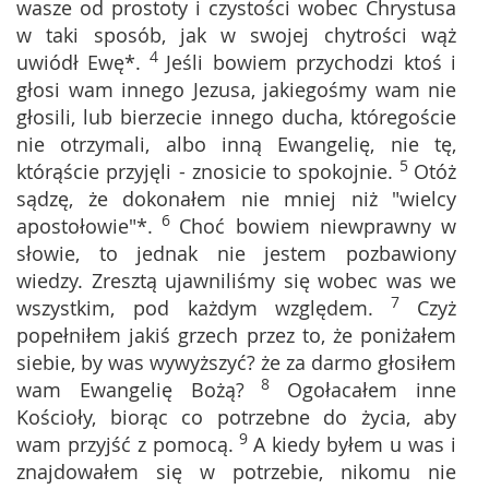
wasze od prostoty i czystości wobec Chrystusa
w taki sposób, jak w swojej chytrości wąż
4
uwiódł Ewę*.
Jeśli bowiem przychodzi ktoś i
głosi wam innego Jezusa, jakiegośmy wam nie
głosili, lub bierzecie innego ducha, któregoście
nie otrzymali, albo inną Ewangelię, nie tę,
5
którąście przyjęli - znosicie to spokojnie.
Otóż
sądzę, że dokonałem nie mniej niż "wielcy
6
apostołowie"*.
Choć bowiem niewprawny w
słowie, to jednak nie jestem pozbawiony
wiedzy. Zresztą ujawniliśmy się wobec was we
7
wszystkim, pod każdym względem.
Czyż
popełniłem jakiś grzech przez to, że poniżałem
siebie, by was wywyższyć? że za darmo głosiłem
8
wam Ewangelię Bożą?
Ogołacałem inne
Kościoły, biorąc co potrzebne do życia, aby
9
wam przyjść z pomocą.
A kiedy byłem u was i
znajdowałem się w potrzebie, nikomu nie