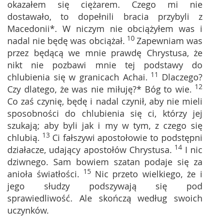
okazałem się ciężarem. Czego mi nie
dostawało, to dopełnili bracia przybyli z
Macedonii*. W niczym nie obciążyłem was i
10
nadal nie będę was obciążał.
Zapewniam was
przez będącą we mnie prawdę Chrystusa, że
nikt nie pozbawi mnie tej podstawy do
11
chlubienia się w granicach Achai.
Dlaczego?
12
Czy dlatego, że was nie miłuję?* Bóg to wie.
Co zaś czynię, będę i nadal czynił, aby nie mieli
sposobności do chlubienia się ci, którzy jej
szukają; aby byli jak i my w tym, z czego się
13
chlubią.
Ci fałszywi apostołowie to podstępni
14
działacze, udający apostołów Chrystusa.
I nic
dziwnego. Sam bowiem szatan podaje się za
15
anioła światłości.
Nic przeto wielkiego, że i
jego słudzy podszywają się pod
sprawiedliwość. Ale skończą według swoich
uczynków.