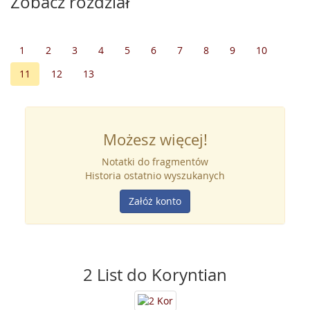
Zobacz rozdział
1
2
3
4
5
6
7
8
9
10
11
12
13
Możesz więcej!
Notatki do fragmentów
Historia ostatnio wyszukanych
Załóż konto
2 List do Koryntian