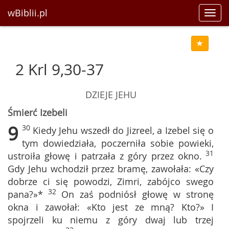
wBiblii.pl
Toggl
navig
2 Krl 9,30-37
DZIEJE JEHU
Śmierć Izebeli
9
30
Kiedy Jehu wszedł do Jizreel, a Izebel się o
tym dowiedziała, poczerniła sobie powieki,
31
ustroiła głowę i patrzała z góry przez okno.
Gdy Jehu wchodził przez bramę, zawołała: «Czy
dobrze ci się powodzi, Zimri, zabójco swego
32
pana?»*
On zaś podniósł głowę w stronę
okna i zawołał: «Kto jest ze mną? Kto?» I
spojrzeli ku niemu z góry dwaj lub trzej