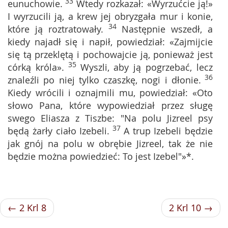
33
eunuchowie.
Wtedy rozkazał: «Wyrzućcie ją!»
I wyrzucili ją, a krew jej obryzgała mur i konie,
34
które ją roztratowały.
Następnie wszedł, a
kiedy najadł się i napił, powiedział: «Zajmijcie
się tą przeklętą i pochowajcie ją, ponieważ jest
35
córką króla».
Wyszli, aby ją pogrzebać, lecz
36
znaleźli po niej tylko czaszkę, nogi i dłonie.
Kiedy wrócili i oznajmili mu, powiedział: «Oto
słowo Pana, które wypowiedział przez sługę
swego Eliasza z Tiszbe: "Na polu Jizreel psy
37
będą żarły ciało Izebeli.
A trup Izebeli będzie
jak gnój na polu w obrębie Jizreel, tak że nie
będzie można powiedzieć: To jest Izebel"»*.
← 2 Krl 8
2 Krl 10 →