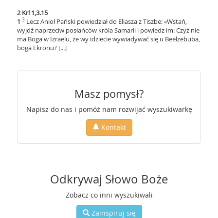
2 Krl 1,3.15
3
1
Lecz Anioł Pański powiedział do Eliasza z Tiszbe: «Wstań,
wyjdź naprzeciw posłańców króla Samarii i powiedz im: Czyż nie
ma Boga w Izraelu, że wy idziecie wywiadywać się u Beelzebuba,
boga Ekronu? [...]
Masz pomysł?
Napisz do nas i pomóż nam rozwijać wyszukiwarkę
Kontakt
Odkrywaj Słowo Boże
Zobacz co inni wyszukiwali
Zainspiruj się