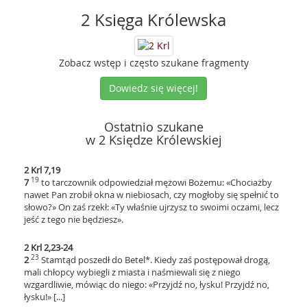
2 Księga Królewska
Zobacz wstęp i często szukane fragmenty
Dowiedz się więcej!
Ostatnio szukane
w 2 Księdze Królewskiej
2 Krl 7,19
19
7
to tarczownik odpowiedział mężowi Bożemu: «Chociażby
nawet Pan zrobił okna w niebiosach, czy mogłoby się spełnić to
słowo?» On zaś rzekł: «Ty właśnie ujrzysz to swoimi oczami, lecz
jeść z tego nie będziesz».
2 Krl 2,23-24
23
2
Stamtąd poszedł do Betel*. Kiedy zaś postępował drogą,
mali chłopcy wybiegli z miasta i naśmiewali się z niego
wzgardliwie, mówiąc do niego: «Przyjdź no, łysku! Przyjdź no,
łysku!» [...]