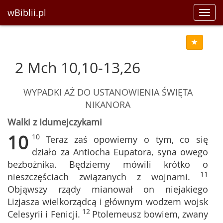
wBiblii.pl
Toggl
navig
2 Mch 10,10-13,26
WYPADKI AŻ DO USTANOWIENIA ŚWIĘTA
NIKANORA
Walki z Idumejczykami
10
10
Teraz zaś opowiemy o tym, co się
działo za Antiocha Eupatora, syna owego
bezbożnika. Będziemy mówili krótko o
11
nieszczęściach związanych z wojnami.
Objąwszy rządy mianował on niejakiego
Lizjasza wielkorządcą i głównym wodzem wojsk
12
Celesyrii i Fenicji.
Ptolemeusz bowiem, zwany