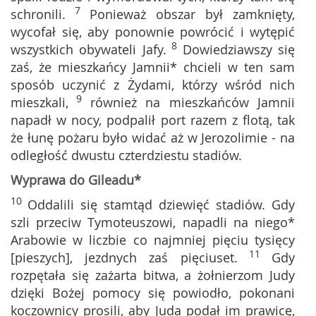
7
schronili.
Ponieważ obszar był zamknięty,
wycofał się, aby ponownie powrócić i wytępić
8
wszystkich obywateli Jafy.
Dowiedziawszy się
zaś, że mieszkańcy Jamnii* chcieli w ten sam
sposób uczynić z Żydami, którzy wśród nich
9
mieszkali,
również na mieszkańców Jamnii
napadł w nocy, podpalił port razem z flotą, tak
że łunę pożaru było widać aż w Jerozolimie - na
odległość dwustu czterdziestu stadiów.
Wyprawa do Gileadu*
10
Oddalili się stamtąd dziewięć stadiów. Gdy
szli przeciw Tymoteuszowi, napadli na niego*
Arabowie w liczbie co najmniej pięciu tysięcy
11
[pieszych], jezdnych zaś pięciuset.
Gdy
rozpętała się zażarta bitwa, a żołnierzom Judy
dzięki Bożej pomocy się powiodło, pokonani
koczownicy prosili, aby Juda podał im prawicę,