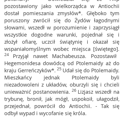
pozostawiony jako wielkorządca w Antiochii
dostał pomieszania zmysłów*. Głęboko tym
poruszony zwrócił się do Żydów łagodnymi
słowami, wszedł w porozumienie i zaprzysiągł
wszystkie dogodne warunki, pojednał się i
złożył ofiarę, uczcił świątynię i okazał się
wspaniałomyślnym wobec miejsca [świętego].
24
Przyjął nawet Machabeusza. Pozostawił
Hegemonidesa dowódcą od Ptolemaidy aż do
25
kraju Gerreńczyków*.
Udał się do Ptolemaidy.
Mieszkańcy jednak Ptolemaidy byli
niezadowoleni z układów, oburzyli się i chcieli
26
unieważnić postanowienia.
Lizjasz wszedł na
trybunę, bronił, jak mógł, uspokoił, ułagodził,
przejednał, powrócił do Antiochii. - Tak się
odbył wypad i wycofanie się króla.