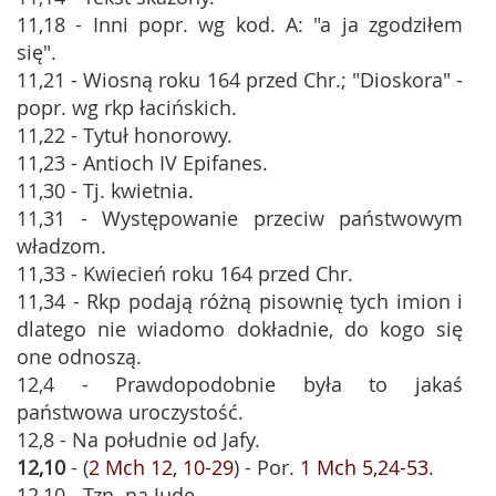
11,18 - Inni popr. wg kod. A: "a ja zgodziłem
się".
11,21 - Wiosną roku 164 przed Chr.; "Dioskora" -
popr. wg rkp łacińskich.
11,22 - Tytuł honorowy.
11,23 - Antioch IV Epifanes.
11,30 - Tj. kwietnia.
11,31 - Występowanie przeciw państwowym
władzom.
11,33 - Kwiecień roku 164 przed Chr.
11,34 - Rkp podają różną pisownię tych imion i
dlatego nie wiadomo dokładnie, do kogo się
one odnoszą.
12,4 - Prawdopodobnie była to jakaś
państwowa uroczystość.
12,8 - Na południe od Jafy.
12,10
- (
2 Mch 12, 10-29
) - Por.
1 Mch 5,24-53
.
12,10 - Tzn. na Judę.