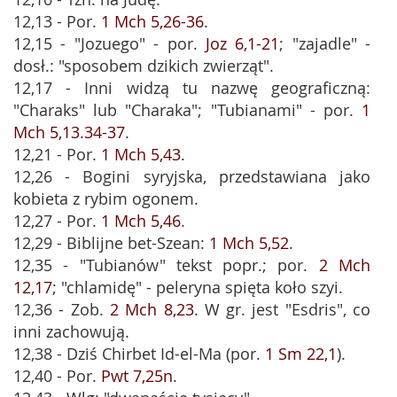
12,13 - Por.
1 Mch 5,26-36
.
12,15 - "Jozuego" - por.
Joz 6,1-21
; "zajadle" -
dosł.: "sposobem dzikich zwierząt".
12,17 - Inni widzą tu nazwę geograficzną:
"Charaks" lub "Charaka"; "Tubianami" - por.
1
Mch 5,13.34-37
.
12,21 - Por.
1 Mch 5,43
.
12,26 - Bogini syryjska, przedstawiana jako
kobieta z rybim ogonem.
12,27 - Por.
1 Mch 5,46
.
12,29 - Biblijne bet-Szean:
1 Mch 5,52
.
12,35 - "Tubianów" tekst popr.; por.
2 Mch
12,17
; "chlamidę" - peleryna spięta koło szyi.
12,36 - Zob.
2 Mch 8,23
. W gr. jest "Esdris", co
inni zachowują.
12,38 - Dziś Chirbet Id-el-Ma (por.
1 Sm 22,1
).
12,40 - Por.
Pwt 7,25n
.