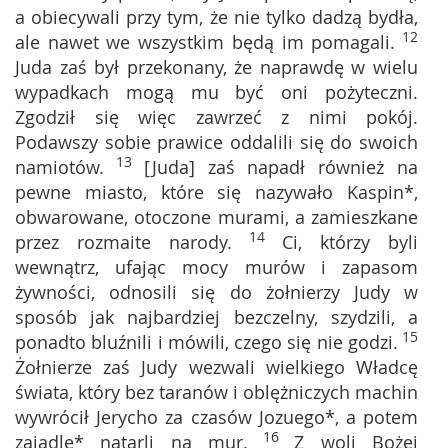
a obiecywali przy tym, że nie tylko dadzą bydła,
12
ale nawet we wszystkim będą im pomagali.
Juda zaś był przekonany, że naprawdę w wielu
wypadkach mogą mu być oni pożyteczni.
Zgodził się więc zawrzeć z nimi pokój.
Podawszy sobie prawice oddalili się do swoich
13
namiotów.
[Juda] zaś napadł również na
pewne miasto, które się nazywało Kaspin*,
obwarowane, otoczone murami, a zamieszkane
14
przez rozmaite narody.
Ci, którzy byli
wewnątrz, ufając mocy murów i zapasom
żywności, odnosili się do żołnierzy Judy w
sposób jak najbardziej bezczelny, szydzili, a
15
ponadto bluźnili i mówili, czego się nie godzi.
Żołnierze zaś Judy wezwali wielkiego Władcę
świata, który bez taranów i oblężniczych machin
wywrócił Jerycho za czasów Jozuego*, a potem
16
zajadle* natarli na mur.
Z woli Bożej