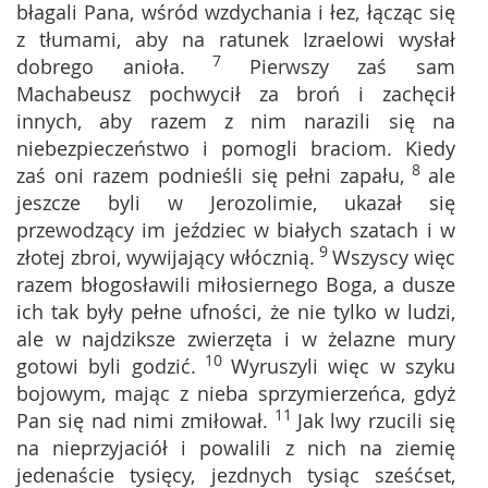
błagali Pana, wśród wzdychania i łez, łącząc się
z tłumami, aby na ratunek Izraelowi wysłał
7
dobrego anioła.
Pierwszy zaś sam
Machabeusz pochwycił za broń i zachęcił
innych, aby razem z nim narazili się na
niebezpieczeństwo i pomogli braciom. Kiedy
8
zaś oni razem podnieśli się pełni zapału,
ale
jeszcze byli w Jerozolimie, ukazał się
przewodzący im jeździec w białych szatach i w
9
złotej zbroi, wywijający włócznią.
Wszyscy więc
razem błogosławili miłosiernego Boga, a dusze
ich tak były pełne ufności, że nie tylko w ludzi,
ale w najdziksze zwierzęta i w żelazne mury
10
gotowi byli godzić.
Wyruszyli więc w szyku
bojowym, mając z nieba sprzymierzeńca, gdyż
11
Pan się nad nimi zmiłował.
Jak lwy rzucili się
na nieprzyjaciół i powalili z nich na ziemię
jedenaście tysięcy, jezdnych tysiąc sześćset,