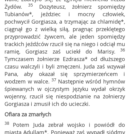
35
Żydów.
Dozyteusz, żołnierz spomiędzy
Tubianów*, jeździec i mocny człowiek,
pochwycił Gorgiasza, a trzymając za chlamidę*,
ciągnął go z wielką siłą, pragnąc przeklętego
przyprowadzić żywcem, ale jeden spomiędzy
trackich jeźdźców rzucił się na niego i odciął mu
36
ramię, Gorgiasz zaś uciekł do Marisy.
Tymczasem żołnierze Ezdrasza* od dłuższego
czasu walczyli i byli zmęczeni. Juda zaś wzywał
Pana, aby okazał się sprzymierzeńcem i
37
wodzem w walce.
Następnie wśród hymnów
śpiewanych w ojczystym języku wydał okrzyk
wojenny, rzucił się niespodzianie na żołnierzy
Gorgiasza i zmusił ich do ucieczki.
Ofiara za zmarłych
38
Potem Juda zebrał wojsko i powiódł do
miasta Adullam*. Ponieważ zaś wypadł siódmy