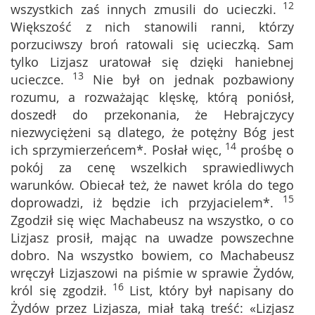
12
wszystkich zaś innych zmusili do ucieczki.
Większość z nich stanowili ranni, którzy
porzuciwszy broń ratowali się ucieczką. Sam
tylko Lizjasz uratował się dzięki haniebnej
13
ucieczce.
Nie był on jednak pozbawiony
rozumu, a rozważając klęskę, którą poniósł,
doszedł do przekonania, że Hebrajczycy
niezwyciężeni są dlatego, że potężny Bóg jest
14
ich sprzymierzeńcem*. Posłał więc,
prośbę o
pokój za cenę wszelkich sprawiedliwych
warunków. Obiecał też, że nawet króla do tego
15
doprowadzi, iż będzie ich przyjacielem*.
Zgodził się więc Machabeusz na wszystko, o co
Lizjasz prosił, mając na uwadze powszechne
dobro. Na wszystko bowiem, co Machabeusz
wręczył Lizjaszowi na piśmie w sprawie Żydów,
16
król się zgodził.
List, który był napisany do
Żydów przez Lizjasza, miał taką treść: «Lizjasz