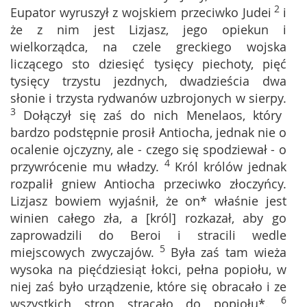
2
Eupator wyruszył z wojskiem przeciwko Judei
i
że z nim jest Lizjasz, jego opiekun i
wielkorządca, na czele greckiego wojska
liczącego sto dziesięć tysięcy piechoty, pięć
tysięcy trzystu jezdnych, dwadzieścia dwa
słonie i trzysta rydwanów uzbrojonych w sierpy.
3
Dołączył się zaś do nich Menelaos, który
bardzo podstępnie prosił Antiocha, jednak nie o
ocalenie ojczyzny, ale - czego się spodziewał - o
4
przywrócenie mu władzy.
Król królów jednak
rozpalił gniew Antiocha przeciwko złoczyńcy.
Lizjasz bowiem wyjaśnił, że on* właśnie jest
winien całego zła, a [król] rozkazał, aby go
zaprowadzili do Beroi i stracili wedle
5
miejscowych zwyczajów.
Była zaś tam wieża
wysoka na pięćdziesiąt łokci, pełna popiołu, w
niej zaś było urządzenie, które się obracało i ze
6
wszystkich stron strącało do popiołu*.