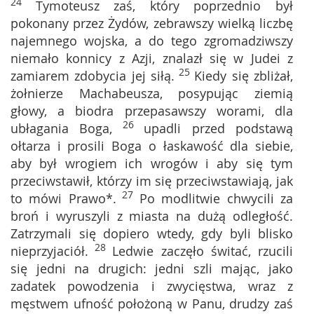
24
Tymoteusz zaś, który poprzednio był
pokonany przez Żydów, zebrawszy wielką liczbę
najemnego wojska, a do tego zgromadziwszy
niemało konnicy z Azji, znalazł się w Judei z
25
zamiarem zdobycia jej siłą.
Kiedy się zbliżał,
żołnierze Machabeusza, posypując ziemią
głowy, a biodra przepasawszy worami, dla
26
ubłagania Boga,
upadli przed podstawą
ołtarza i prosili Boga o łaskawość dla siebie,
aby był wrogiem ich wrogów i aby się tym
przeciwstawił, którzy im się przeciwstawiają, jak
27
to mówi Prawo*.
Po modlitwie chwycili za
broń i wyruszyli z miasta na dużą odległość.
Zatrzymali się dopiero wtedy, gdy byli blisko
28
nieprzyjaciół.
Ledwie zaczęło świtać, rzucili
się jedni na drugich: jedni szli mając, jako
zadatek powodzenia i zwycięstwa, wraz z
męstwem ufność położoną w Panu, drudzy zaś