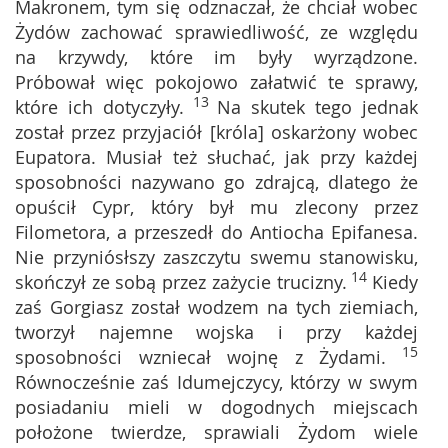
Makronem, tym się odznaczał, że chciał wobec
Żydów zachować sprawiedliwość, ze względu
na krzywdy, które im były wyrządzone.
Próbował więc pokojowo załatwić te sprawy,
13
które ich dotyczyły.
Na skutek tego jednak
został przez przyjaciół [króla] oskarżony wobec
Eupatora. Musiał też słuchać, jak przy każdej
sposobności nazywano go zdrajcą, dlatego że
opuścił Cypr, który był mu zlecony przez
Filometora, a przeszedł do Antiocha Epifanesa.
Nie przyniósłszy zaszczytu swemu stanowisku,
14
skończył ze sobą przez zażycie trucizny.
Kiedy
zaś Gorgiasz został wodzem na tych ziemiach,
tworzył najemne wojska i przy każdej
15
sposobności wzniecał wojnę z Żydami.
Równocześnie zaś Idumejczycy, którzy w swym
posiadaniu mieli w dogodnych miejscach
położone twierdze, sprawiali Żydom wiele