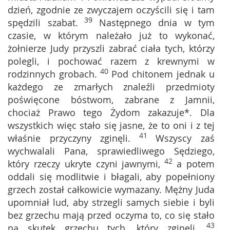
dzień, zgodnie ze zwyczajem oczyścili się i tam
39
spędzili szabat.
Następnego dnia w tym
czasie, w którym należało już to wykonać,
żołnierze Judy przyszli zabrać ciała tych, którzy
polegli, i pochować razem z krewnymi w
40
rodzinnych grobach.
Pod chitonem jednak u
każdego ze zmarłych znaleźli przedmioty
poświęcone bóstwom, zabrane z Jamnii,
chociaż Prawo tego Żydom zakazuje*. Dla
wszystkich więc stało się jasne, że to oni i z tej
41
właśnie przyczyny zginęli.
Wszyscy zaś
wychwalali Pana, sprawiedliwego Sędziego,
42
który rzeczy ukryte czyni jawnymi,
a potem
oddali się modlitwie i błagali, aby popełniony
grzech został całkowicie wymazany. Mężny Juda
upomniał lud, aby strzegli samych siebie i byli
bez grzechu mają przed oczyma to, co się stało
43
na skutek grzechu tych, który zginęli.