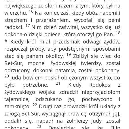
największego ze słoni razem z tym, który był na
16
wierzchu.
Na koniec zaś, kiedy obóz napełnili
strachem i przerażeniem, wycofali się pełni
17
radości.
Nim dzień zaświtał, wszystko się już
18
dokonało dzięki opiece, którą otoczył go Pan.
* Kiedy król miał przedsmak odwagi Żydów,
rozpoczął próby, aby podstępnymi sposobami
19
stać się panem okolicy.
Zbliżył się więc do
Bet-Sur, mocnej żydowskiej twierdzy, został
odrzucony, dokonał natarcia, został pokonany.
20
Juda bowiem posłał oblężonym wszystko, co
21
było potrzebne.
Kiedy Rodokos z
żydowskiego wojska zdradził nieprzyjaciołom
tajemnice, odszukano go, pochwycono i
22
zamknięto.
Drugi raz prowadził król układy z
załogą Bet-Sur, wyciągnął prawicę, otrzymał [ją],
oddalił się, napadł na żołnierzy Judy, został
23
pokonany.
Dowiedział się, że Filip