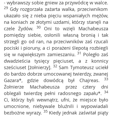
- wybrawszy sobie gniew za przywódcę w walce.
29
Gdy rozgorzała zażarta walka, przeciwnikom
ukazało się z nieba pięciu wspaniałych mężów,
na koniach ze złotymi uzdami, którzy stanęli na
30
czele Żydów.
Oni to wzięli Machabeusza
pomiędzy siebie, osłonili własną bronią i tak
strzegli go od ran, na przeciwników zaś rzucali
pociski i pioruny, a ci porażeni ślepotą rozbiegli
31
się w największym zamieszaniu.
Poległo zaś
dwadzieścia tysięcy pięciuset, a z konnicy
32
sześciuset [żołnierzy].
Sam Tymoteusz uciekł
do bardzo dobrze umocowanej twierdzy, zwanej
33
Gazara*, gdzie dowódcą był Chajreas.
Żołnierze Machabeusza przez cztery dni
34
oblegali twierdzę pełni radosnego zapału*.
Ci, którzy byli wewnątrz, ufni, że miejsce było
umocnione, niebywale bluźnili i wypowiadali
35
bezbożne wyrazy.
Kiedy jednak zaświtał piąty