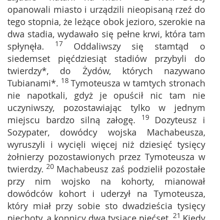
opanowali miasto i urządzili nieopisaną rzeź do
tego stopnia, że leżące obok jezioro, szerokie na
dwa stadia, wydawało się pełne krwi, która tam
17
spłynęła.
Oddaliwszy się stamtąd o
siedemset pięćdziesiąt stadiów przybyli do
twierdzy*, do Żydów, których nazywano
18
Tubianami*.
Tymoteusza w tamtych stronach
nie napotkali, gdyż je opuścił nic tam nie
uczyniwszy, pozostawiając tylko w jednym
19
miejscu bardzo silną załogę.
Dozyteusz i
Sozypater, dowódcy wojska Machabeusza,
wyruszyli i wycięli więcej niż dziesięć tysięcy
żołnierzy pozostawionych przez Tymoteusza w
20
twierdzy.
Machabeusz zaś podzielił pozostałe
przy nim wojsko na kohorty, mianował
dowódców kohort i uderzył na Tymoteusza,
który miał przy sobie sto dwadzieścia tysięcy
21
piechoty, a konnicy dwa tysiące pięćset.
Kiedy