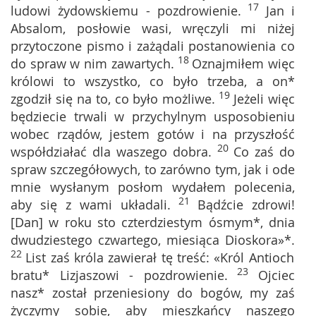
17
ludowi żydowskiemu - pozdrowienie.
Jan i
Absalom, posłowie wasi, wręczyli mi niżej
przytoczone pismo i zażądali postanowienia co
18
do spraw w nim zawartych.
Oznajmiłem więc
królowi to wszystko, co było trzeba, a on*
19
zgodził się na to, co było możliwe.
Jeżeli więc
będziecie trwali w przychylnym usposobieniu
wobec rządów, jestem gotów i na przyszłość
20
współdziałać dla waszego dobra.
Co zaś do
spraw szczegółowych, to zarówno tym, jak i ode
mnie wysłanym posłom wydałem polecenia,
21
aby się z wami układali.
Bądźcie zdrowi!
[Dan] w roku sto czterdziestym ósmym*, dnia
dwudziestego czwartego, miesiąca Dioskora»*.
22
List zaś króla zawierał tę treść: «Król Antioch
23
bratu* Lizjaszowi - pozdrowienie.
Ojciec
nasz* został przeniesiony do bogów, my zaś
życzymy sobie, aby mieszkańcy naszego