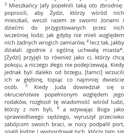
3
Mieszkańcy Jafy popełnili taką oto zbrodnię:
poprosili, aby Żydzi, którzy wśród nich
mieszkali, weszli razem ze swoimi żonami i
dziećmi do przygotowanych przez nich
wcześniej łodzi, jak gdyby nie mieli względem
4
nich żadnych wrogich zamiarów,
lecz tak, jakby
działali zgodnie z ogólną uchwałą miasta*.
[Żydzi] przyjęli to również jako ci, którzy chcą
pokoju, a niczego złego nie podejrzewają. Kiedy
jednak byli daleko od brzegu, [tamci] wrzucili
ich w głębinę, topiąc co najmniej dwieście
5
osób.
Kiedy Juda dowiedział się o
okrucieństwie popełnionym względem jego
rodaków, rozgłosił tę wiadomość wśród ludzi,
6
którzy z nim byli,
a wzywając Boga jako
sprawiedliwego sędziego, wyruszył przeciwko
zabójcom swoich braci, w nocy podpalił port,
spalił łodzie i wymordował tych, którzy tam się