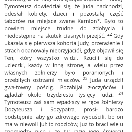
Tymoteusz dowiedział się, że Juda nadchodzi,
odesłał kobiety, dzieci i pozostałą część
taborów na miejsce zwane Karnion*. Było to
bowiem miejsce trudne do zdobycia i
22
niedostępne na skutek ciasnych przejść.
Gdy
ukazała się pierwsza kohorta Judy, przerażenie i
strach opanowały nieprzyjaciół, gdyż objawił się
Ten, który wszystko widzi. Rzucili się do
ucieczki, każdy w inną stronę, a wielu przez
własnych żołnierzy było poranionych i
23
przebitych ostrzami mieczów.
Juda urządził
gwałtowny pościg. Pozabijał złoczyńców i
24
zgładził około trzydziestu tysięcy ludzi.
Tymoteusz zaś sam wpadłszy w ręce żołnierzy
Dozyteusza i Sozypatra, prosił bardzo
podstępnie, aby go zdrowego wypuścili, bo on
ma w niewoli już to rodziców, już to braci wielu
spomiędzy nich i że [w razie jego śmierci]