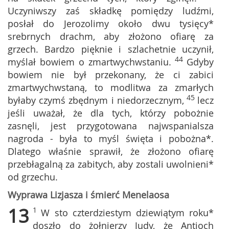
Uczyniwszy zaś składkę pomiędzy ludźmi,
posłał do Jerozolimy około dwu tysięcy*
srebrnych drachm, aby złożono ofiarę za
grzech. Bardzo pięknie i szlachetnie uczynił,
44
myślał bowiem o zmartwychwstaniu.
Gdyby
bowiem nie był przekonany, że ci zabici
zmartwychwstaną, to modlitwa za zmarłych
45
byłaby czymś zbędnym i niedorzecznym,
lecz
jeśli uważał, że dla tych, którzy pobożnie
zasnęli, jest przygotowana najwspanialsza
nagroda - była to myśl święta i pobożna*.
Dlatego właśnie sprawił, że złożono ofiarę
przebłagalną za zabitych, aby zostali uwolnieni*
od grzechu.
Wyprawa Lizjasza i śmierć Menelaosa
13
1
W sto czterdziestym dziewiątym roku*
doszło do żołnierzy Judy, że Antioch