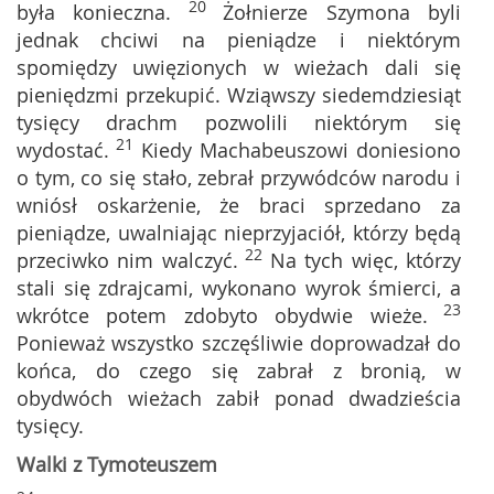
20
była konieczna.
Żołnierze Szymona byli
jednak chciwi na pieniądze i niektórym
spomiędzy uwięzionych w wieżach dali się
pieniędzmi przekupić. Wziąwszy siedemdziesiąt
tysięcy drachm pozwolili niektórym się
21
wydostać.
Kiedy Machabeuszowi doniesiono
o tym, co się stało, zebrał przywódców narodu i
wniósł oskarżenie, że braci sprzedano za
pieniądze, uwalniając nieprzyjaciół, którzy będą
22
przeciwko nim walczyć.
Na tych więc, którzy
stali się zdrajcami, wykonano wyrok śmierci, a
23
wkrótce potem zdobyto obydwie wieże.
Ponieważ wszystko szczęśliwie doprowadzał do
końca, do czego się zabrał z bronią, w
obydwóch wieżach zabił ponad dwadzieścia
tysięcy.
Walki z Tymoteuszem