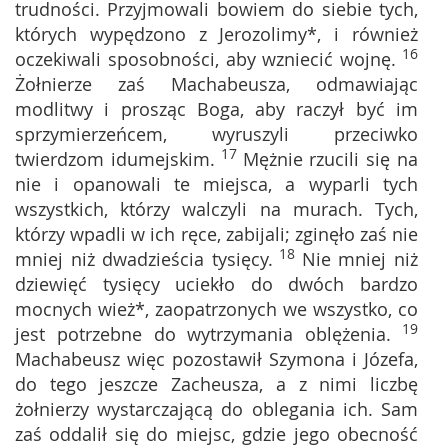
trudności. Przyjmowali bowiem do siebie tych,
których wypędzono z Jerozolimy*, i również
16
oczekiwali sposobności, aby wzniecić wojnę.
Żołnierze zaś Machabeusza, odmawiając
modlitwy i prosząc Boga, aby raczył być im
sprzymierzeńcem, wyruszyli przeciwko
17
twierdzom idumejskim.
Mężnie rzucili się na
nie i opanowali te miejsca, a wyparli tych
wszystkich, którzy walczyli na murach. Tych,
którzy wpadli w ich ręce, zabijali; zginęło zaś nie
18
mniej niż dwadzieścia tysięcy.
Nie mniej niż
dziewięć tysięcy uciekło do dwóch bardzo
mocnych wież*, zaopatrzonych we wszystko, co
19
jest potrzebne do wytrzymania oblężenia.
Machabeusz więc pozostawił Szymona i Józefa,
do tego jeszcze Zacheusza, a z nimi liczbę
żołnierzy wystarczającą do oblegania ich. Sam
zaś oddalił się do miejsc, gdzie jego obecność