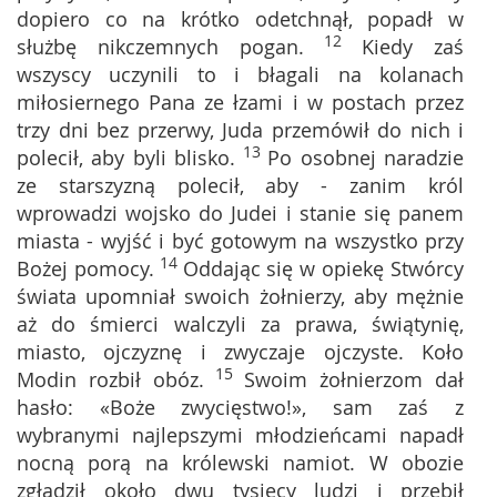
dopiero co na krótko odetchnął, popadł w
12
służbę nikczemnych pogan.
Kiedy zaś
wszyscy uczynili to i błagali na kolanach
miłosiernego Pana ze łzami i w postach przez
trzy dni bez przerwy, Juda przemówił do nich i
13
polecił, aby byli blisko.
Po osobnej naradzie
ze starszyzną polecił, aby - zanim król
wprowadzi wojsko do Judei i stanie się panem
miasta - wyjść i być gotowym na wszystko przy
14
Bożej pomocy.
Oddając się w opiekę Stwórcy
świata upomniał swoich żołnierzy, aby mężnie
aż do śmierci walczyli za prawa, świątynię,
miasto, ojczyznę i zwyczaje ojczyste. Koło
15
Modin rozbił obóz.
Swoim żołnierzom dał
hasło: «Boże zwycięstwo!», sam zaś z
wybranymi najlepszymi młodzieńcami napadł
nocną porą na królewski namiot. W obozie
zgładził około dwu tysięcy ludzi i przebił