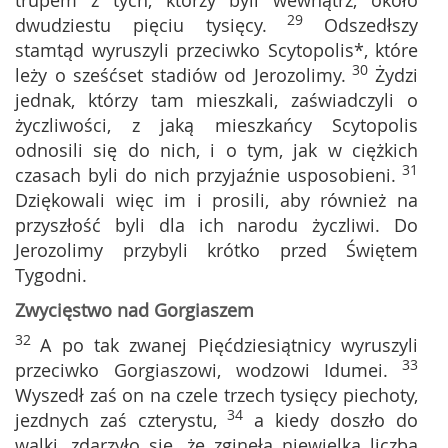
trupem z tych, którzy byli wewnątrz, około
29
dwudziestu pięciu tysięcy.
Odszedłszy
stamtąd wyruszyli przeciwko Scytopolis*, które
30
leży o sześćset stadiów od Jerozolimy.
Żydzi
jednak, którzy tam mieszkali, zaświadczyli o
życzliwości, z jaką mieszkańcy Scytopolis
odnosili się do nich, i o tym, jak w ciężkich
31
czasach byli do nich przyjaźnie usposobieni.
Dziękowali więc im i prosili, aby również na
przyszłość byli dla ich narodu życzliwi. Do
Jerozolimy przybyli krótko przed Świętem
Tygodni.
Zwycięstwo nad Gorgiaszem
32
A po tak zwanej Pięćdziesiątnicy wyruszyli
33
przeciwko Gorgiaszowi, wodzowi Idumei.
Wyszedł zaś on na czele trzech tysięcy piechoty,
34
jezdnych zaś czterystu,
a kiedy doszło do
walki, zdarzyło się, że zginęła niewielka liczba