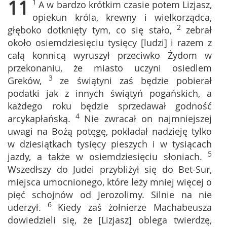
11
1
A w bardzo krótkim czasie potem Lizjasz,
opiekun króla, krewny i wielkorządca,
2
głęboko dotknięty tym, co się stało,
zebrał
około osiemdziesięciu tysięcy [ludzi] i razem z
całą konnicą wyruszył przeciwko Żydom w
przekonaniu, że miasto uczyni osiedlem
3
Greków,
ze świątyni zaś będzie pobierał
podatki jak z innych świątyń pogańskich, a
każdego roku będzie sprzedawał godność
4
arcykapłańską.
Nie zwracał on najmniejszej
uwagi na Bożą potęgę, pokładał nadzieję tylko
w dziesiątkach tysięcy pieszych i w tysiącach
5
jazdy, a także w osiemdziesięciu słoniach.
Wszedłszy do Judei przybliżył się do Bet-Sur,
miejsca umocnionego, które leży mniej więcej o
pięć schojnów od Jerozolimy. Silnie na nie
6
uderzył.
Kiedy zaś żołnierze Machabeusza
dowiedzieli się, że [Lizjasz] oblega twierdzę,