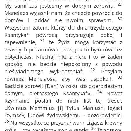
29
My sami zaś jesteśmy w dobrym zdrowiu.
Menelaos wyjaśnił nam, że chcecie powrócić do
30
domów i oddać się swoim sprawom.
Wszystkim zatem, którzy do dnia trzydziestego
Ksantyka* powrócą, przysługuje pokój i
31
zapewnienie,
że Żydzi mogą korzystać z
własnych pokarmów i praw, jak to było również
dotychczas. Niechaj nikt z nich, i to w żaden
sposób, nie będzie niepokojony z powodu
32
nieświadomego wykroczenia*.
Posyłam
33
również Menelaosa, aby was uspokoił.
Bądźcie zdrowi! [Dan] w roku sto czterdziestym
34
ósmym, piętnastego Ksantyka*».
Nawet
Rzymianie posłali do nich list tej treści:
«Kwintus Memmius [i] Tytus Manius*, legaci
rzymscy, ludowi żydowskiemu - pozdrowienie.
35
Na wszystko, co przyznał wam Lizjasz, krewny
36
króla, i my wyrażamy swoją zgodę.
Te sprawy,