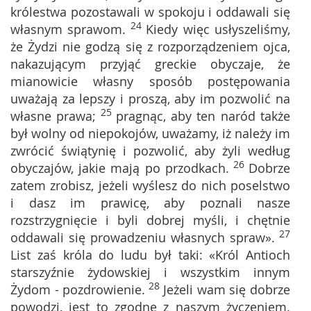
królestwa pozostawali w spokoju i oddawali się
24
własnym sprawom.
Kiedy więc usłyszeliśmy,
że Żydzi nie godzą się z rozporządzeniem ojca,
nakazującym przyjąć greckie obyczaje, że
mianowicie własny sposób postępowania
uważają za lepszy i proszą, aby im pozwolić na
25
własne prawa;
pragnąc, aby ten naród także
był wolny od niepokojów, uważamy, iż należy im
zwrócić świątynię i pozwolić, aby żyli według
26
obyczajów, jakie mają po przodkach.
Dobrze
zatem zrobisz, jeżeli wyślesz do nich poselstwo
i dasz im prawicę, aby poznali nasze
rozstrzygnięcie i byli dobrej myśli, i chętnie
27
oddawali się prowadzeniu własnych spraw».
List zaś króla do ludu był taki: «Król Antioch
starszyźnie żydowskiej i wszystkim innym
28
Żydom - pozdrowienie.
Jeżeli wam się dobrze
powodzi, jest to zgodne z naszym życzeniem.