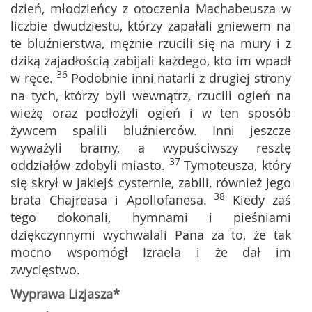
dzień, młodzieńcy z otoczenia Machabeusza w
liczbie dwudziestu, którzy zapałali gniewem na
te bluźnierstwa, mężnie rzucili się na mury i z
dziką zajadłością zabijali każdego, kto im wpadł
36
w ręce.
Podobnie inni natarli z drugiej strony
na tych, którzy byli wewnątrz, rzucili ogień na
wieżę oraz podłożyli ogień i w ten sposób
żywcem spalili bluźnierców. Inni jeszcze
wyważyli bramy, a wypuściwszy resztę
37
oddziałów zdobyli miasto.
Tymoteusza, który
się skrył w jakiejś cysternie, zabili, również jego
38
brata Chajreasa i Apollofanesa.
Kiedy zaś
tego dokonali, hymnami i pieśniami
dziękczynnymi wychwalali Pana za to, że tak
mocno wspomógł Izraela i że dał im
zwycięstwo.
Wyprawa Lizjasza*