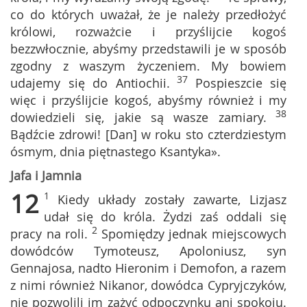
co do których uważał, że je należy przedłożyć
królowi, rozważcie i przyślijcie kogoś
bezzwłocznie, abyśmy przedstawili je w sposób
zgodny z waszym życzeniem. My bowiem
37
udajemy się do Antiochii.
Pospieszcie się
więc i przyślijcie kogoś, abyśmy również i my
38
dowiedzieli się, jakie są wasze zamiary.
Bądźcie zdrowi! [Dan] w roku sto czterdziestym
ósmym, dnia piętnastego Ksantyka».
Jafa i Jamnia
12
1
Kiedy układy zostały zawarte, Lizjasz
udał się do króla. Żydzi zaś oddali się
2
pracy na roli.
Spomiędzy jednak miejscowych
dowódców Tymoteusz, Apoloniusz, syn
Gennajosa, nadto Hieronim i Demofon, a razem
z nimi również Nikanor, dowódca Cypryjczyków,
nie pozwolili im zażyć odpoczynku ani spokoju.