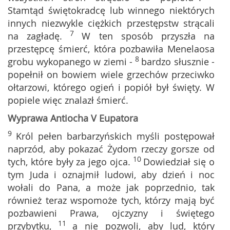
Stamtąd świętokradcę lub winnego niektórych
innych niezwykle ciężkich przestępstw strącali
7
na zagładę.
W ten sposób przyszła na
przestępcę śmierć, która pozbawiła Menelaosa
8
grobu wykopanego w ziemi -
bardzo słusznie -
popełnił on bowiem wiele grzechów przeciwko
ołtarzowi, którego ogień i popiół był święty. W
popiele więc znalazł śmierć.
Wyprawa Antiocha V Eupatora
9
Król pełen barbarzyńskich myśli postępował
naprzód, aby pokazać Żydom rzeczy gorsze od
10
tych, które były za jego ojca.
Dowiedział się o
tym Juda i oznajmił ludowi, aby dzień i noc
wołali do Pana, a może jak poprzednio, tak
również teraz wspomoże tych, którzy mają być
pozbawieni Prawa, ojczyzny i świętego
11
przybytku,
a nie pozwoli, aby lud, który