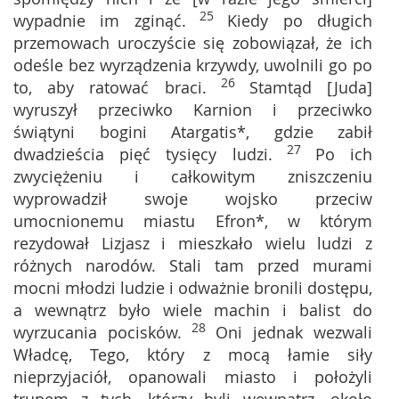
25
wypadnie im zginąć.
Kiedy po długich
przemowach uroczyście się zobowiązał, że ich
odeśle bez wyrządzenia krzywdy, uwolnili go po
26
to, aby ratować braci.
Stamtąd [Juda]
wyruszył przeciwko Karnion i przeciwko
świątyni bogini Atargatis*, gdzie zabił
27
dwadzieścia pięć tysięcy ludzi.
Po ich
zwyciężeniu i całkowitym zniszczeniu
wyprowadził swoje wojsko przeciw
umocnionemu miastu Efron*, w którym
rezydował Lizjasz i mieszkało wielu ludzi z
różnych narodów. Stali tam przed murami
mocni młodzi ludzie i odważnie bronili dostępu,
a wewnątrz było wiele machin i balist do
28
wyrzucania pocisków.
Oni jednak wezwali
Władcę, Tego, który z mocą łamie siły
nieprzyjaciół, opanowali miasto i położyli