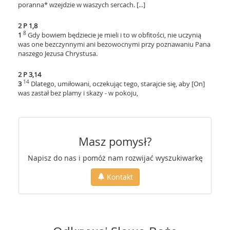
poranna* wzejdzie w waszych sercach. [...]
2 P 1,8
8
1
Gdy bowiem będziecie je mieli i to w obfitości, nie uczynią
was one bezczynnymi ani bezowocnymi przy poznawaniu Pana
naszego Jezusa Chrystusa.
2 P 3,14
14
3
Dlatego, umiłowani, oczekując tego, starajcie się, aby [On]
was zastał bez plamy i skazy - w pokoju,
Masz pomysł?
Napisz do nas i pomóż nam rozwijać wyszukiwarkę
Kontakt