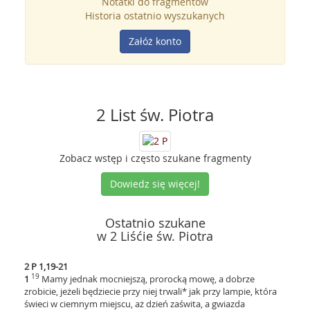
Notatki do fragmentów
Historia ostatnio wyszukanych
Załóż konto
2 List św. Piotra
Zobacz wstęp i często szukane fragmenty
Dowiedz się więcej!
Ostatnio szukane
w 2 Liśćie św. Piotra
2 P 1,19-21
19
1
Mamy jednak mocniejszą, prorocką mowę, a dobrze
zrobicie, jeżeli będziecie przy niej trwali* jak przy lampie, która
świeci w ciemnym miejscu, aż dzień zaświta, a gwiazda