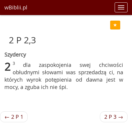
wBiblii.pl
Toggl
navig
2 P 2,3
Szydercy
2
3
dla zaspokojenia swej chciwości
obłudnymi słowami was sprzedadzą ci, na
których wyrok potępienia od dawna jest w
mocy, a zguba ich nie śpi.
← 2 P 1
2 P 3 →