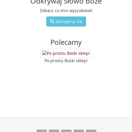
Odkrywaj Słowo Boże
Zobacz co inni wyszukiwali
Zainspiruj się
Polecamy
Po prostu Boski sklep!