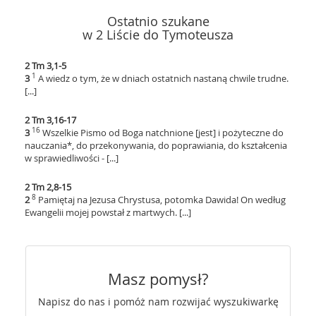
Ostatnio szukane
w 2 Liście do Tymoteusza
2 Tm 3,1-5
1
3
A wiedz o tym, że w dniach ostatnich nastaną chwile trudne.
[...]
2 Tm 3,16-17
16
3
Wszelkie Pismo od Boga natchnione [jest] i pożyteczne do
nauczania*, do przekonywania, do poprawiania, do kształcenia
w sprawiedliwości - [...]
2 Tm 2,8-15
8
2
Pamiętaj na Jezusa Chrystusa, potomka Dawida! On według
Ewangelii mojej powstał z martwych. [...]
Masz pomysł?
Napisz do nas i pomóż nam rozwijać wyszukiwarkę