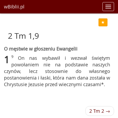
wBiblii.pl
Toggl
navig
2 Tm 1,9
O męstwie w głoszeniu Ewangelii
1
9
On nas wybawił i wezwał świętym
powołaniem nie na podstawie naszych
czynów, lecz stosownie do własnego
postanowienia i łaski, która nam dana została w
Chrystusie Jezusie przed wiecznymi czasami*.
2 Tm 2 →