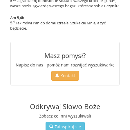
5
a [zarazem] obnosiliście Sikkuta, waszego króla, i Kijjuna*,
wasze bożki, <gwiazdę waszego boga>, któreście sobie uczynili?
Am 5,4b
4
5
Tak mówi Pan do domu Izraela: Szukajcie Mnie, a żyć
będziecie.
Masz pomysł?
Napisz do nas i pomóż nam rozwijać wyszukiwarkę
Kontakt
Odkrywaj Słowo Boże
Zobacz co inni wyszukiwali
Zainspiruj się