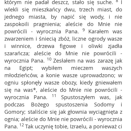
8
którym nie padał deszcz, stało się suche.
I
wlekli się mieszkańcy dwu, trzech miast, do
jednego miasta, by napić się wody, i nie
zaspokoili pragnienia; aleście do Mnie nie
9
powrócili - wyrocznia Pana.
Karałem was
zwarzeniem i śniecią zbóż, liczne ogrody wasze
i winnice, drzewa figowe i oliwki zjadła
szarańcza; aleście do Mnie nie powrócili -
10
wyrocznia Pana.
Zesłałem na was zarazę jak
na Egipt; wybiłem mieczem waszych
młodzieńców, a konie wasze uprowadzono; w
ogniu spłonęły wasze obozy, kiedy gniewałem
się na was*, aleście do Mnie nie powrócili -
11
wyrocznia Pana.
Spustoszyłem was, jak
podczas Bożego spustoszenia Sodomy i
Gomory; staliście się jak głownia wyciągnięta z
ognia; aleście do Mnie nie powrócili - wyrocznia
12
Pana.
Tak uczynię tobie, Izraelu, a ponieważ ci