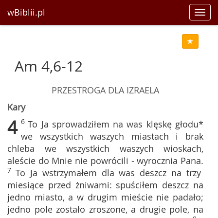
wBiblii.pl
Toggl
navig
Am 4,6-12
PRZESTROGA DLA IZRAELA
Kary
4
6
To Ja sprowadziłem na was klęskę głodu*
we wszystkich waszych miastach i brak
chleba we wszystkich waszych wioskach,
aleście do Mnie nie powrócili - wyrocznia Pana.
7
To Ja wstrzymałem dla was deszcz na trzy
miesiące przed żniwami: spuściłem deszcz na
jedno miasto, a w drugim mieście nie padało;
jedno pole zostało zroszone, a drugie pole, na