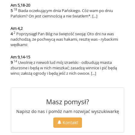
Am 5,18-20
18
5
Biada oczekującym dnia Pańskiego. Cóż wam po dniu
Pańskim? On jest ciemnością a nie światłem*. [...]
Am 4,2
2
4
Poprzysiągł Pan Bóg na świętość swoją: Oto dni na was
nadchodzą, że pochwycą was hakami, resztę was - rybackimi
wędkami:
Am 9,14-15
14
9
Uwolnię z niewoli lud mój izraelski - odbudują miasta
zburzone i będą w nich mieszkać; zasadzą winnice i pić będą
wino; założą ogrody i będą jeść z nich owoce. [...]
Masz pomysł?
Napisz do nas i pomóż nam rozwijać wyszukiwarkę
Kontakt