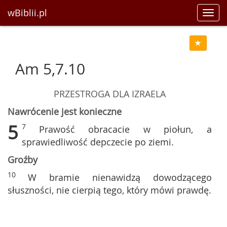
wBiblii.pl
Toggl
navig
Am 5,7.10
PRZESTROGA DLA IZRAELA
Nawrócenie jest konieczne
5
7
Prawość obracacie w piołun, a
sprawiedliwość depczecie po ziemi.
Groźby
10
W bramie nienawidzą dowodzącego
słuszności, nie cierpią tego, który mówi prawdę.