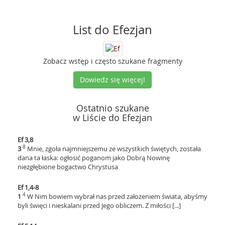
List do Efezjan
Zobacz wstęp i często szukane fragmenty
Dowiedz się więcej!
Ostatnio szukane
w Liście do Efezjan
Ef 3,8
8
3
Mnie, zgoła najmniejszemu ze wszystkich świętych, została
dana ta łaska: ogłosić poganom jako Dobrą Nowinę
niezgłębione bogactwo Chrystusa
Ef 1,4-8
4
1
W Nim bowiem wybrał nas przed założeniem świata, abyśmy
byli święci i nieskalani przed Jego obliczem. Z miłości [...]