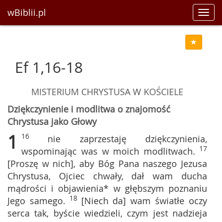
wBiblii.pl
Toggl
navig
Ef 1,16-18
MISTERIUM CHRYSTUSA W KOŚCIELE
Dziękczynienie i modlitwa o znajomość
Chrystusa jako Głowy
1
16
nie zaprzestaję dziękczynienia,
17
wspominając was w moich modlitwach.
[Proszę w nich], aby Bóg Pana naszego Jezusa
Chrystusa, Ojciec chwały, dał wam ducha
mądrości i objawienia* w głębszym poznaniu
18
Jego samego.
[Niech da] wam światłe oczy
serca tak, byście wiedzieli, czym jest nadzieja