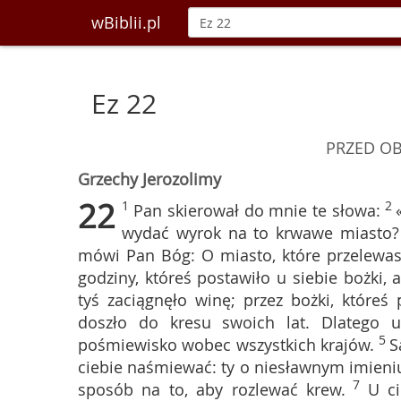
wBiblii.pl
Ez 22
PRZED OB
Grzechy Jerozolimy
22
1
2
Pan skierował do mnie te słowa:
wydać wyrok na to krwawe miasto? 
mówi Pan Bóg: O miasto, które przelewas
godziny, któreś postawiło u siebie bożki, 
tyś zaciągnęło winę; przez bożki, któreś 
doszło do kresu swoich lat. Dlatego 
5
pośmiewisko wobec wszystkich krajów.
S
ciebie naśmiewać: ty o niesławnym imieni
7
sposób na to, aby rozlewać krew.
U ci