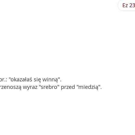
Ez 2
r.: "okazałaś się winną".
przenoszą wyraz "srebro" przed "miedzią".