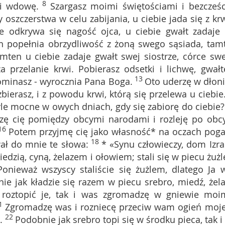
8
 i wdowę.
Szargasz moimi świętościami i bezcześc
y oszczerstwa w celu zabijania, u ciebie jada się z krw
e odkrywa się nagość ojca, u ciebie gwałt zadaje 
n popełnia obrzydliwość z żoną swego sąsiada, tam
mten u ciebie zadaje gwałt swej siostrze, córce sw
a przelanie krwi. Pobierasz odsetki i lichwę, gwał
13
ominasz - wyrocznia Pana Boga.
Oto uderzę w dłoni
ierasz, i z powodu krwi, którą się przelewa u ciebie
tyle mocne w owych dniach, gdy się zabiorę do ciebie? 
zę cię pomiędzy obcymi narodami i rozleję po obc
16
Potem przyjmę cię jako własność* na oczach poga
18
ał do mnie te słowa:
* «Synu człowieczy, dom Izra
miedzią, cyną, żelazem i ołowiem; stali się w piecu żuż
nieważ wszyscy staliście się żużlem, dlatego Ja 
ie jak kładzie się razem w piecu srebro, miedź, żela
i roztopić je, tak i was zgromadzę w gniewie moi
1
Zgromadzę was i rozniecę przeciw wam ogień moj
22
.
Podobnie jak srebro topi się w środku pieca, tak i