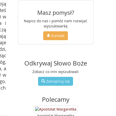
oją
teś
Masz pomysł?
i w
Napisz do nas i pomóż nam rozwijać
a i
wyszukiwarkę
czą
ają
Kontakt
aje
zi,
ząc
óg,
Odkrywaj Słowo Boże
, a
Zobacz co inni wyszukiwali
ł w
go.
Zainspiruj się
ich
Polecamy
Apostolat Margaretka