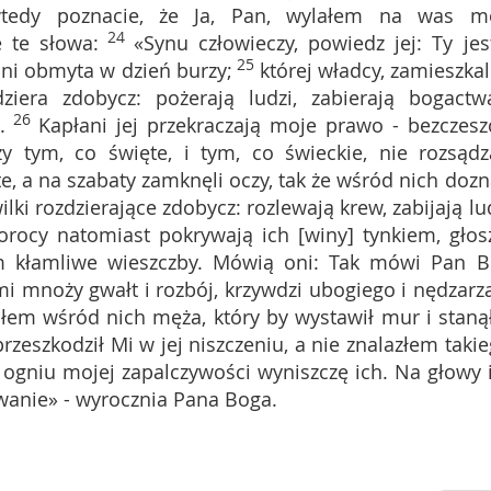
 wtedy poznacie, że Ja, Pan, wylałem na was m
24
 te słowa:
«Synu człowieczy, powiedz jej: Ty jes
25
 ani obmyta w dzień burzy;
której władcy, zamieszkal
ziera zdobycz: pożerają ludzi, zabierają bogactw
26
.
Kapłani jej przekraczają moje prawo - bezczesz
y tym, co święte, i tym, co świeckie, nie rozsądz
te, a na szabaty zamknęli oczy, tak że wśród nich dozn
lki rozdzierające zdobycz: rozlewają krew, zabijają lud
orocy natomiast pokrywają ich [winy] tynkiem, głos
m kłamliwe wieszczby. Mówią oni: Tak mówi Pan B
mi mnoży gwałt i rozbój, krzywdzi ubogiego i nędzarza
ałem wśród nich męża, który by wystawił mur i staną
rzeszkodził Mi w jej niszczeniu, a nie znalazłem takie
ogniu mojej zapalczywości wyniszczę ich. Na głowy 
wanie» - wyrocznia Pana Boga.