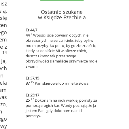
isz
ią,
Ostatnio szukane
w Księdze Ezechiela
się
ten
Ez 44,7
ego
7
44
Wpuściliście bowiem obcych, nie
tem
obrzezanych na sercu i ciele, żeby byli w
moim przybytku po to, by go zbezcześcić,
e z
kiedy składaliście Mi w ofierze chleb,
14
.
tłuszcz i krew: tak przez swoje
Ja,
obrzydliwości złamaliście przymierze moje
z wami.
ych
n i
Ez 37,15
ela
15
37
Pan skierował do mnie te słowa:
lem
Ez 25:17
was
17
25
Dokonam na nich wielkiej pomsty za
zo,
pomocą srogich kar. Wtedy poznają, że Ja
m i
jestem Pan, gdy dokonam na nich
pomsty».
ego
 wy