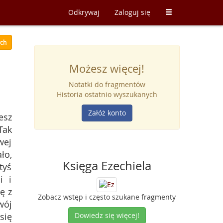
Odkrywaj
Zaloguj się
ych
Możesz więcej!
Notatki do fragmentów
Historia ostatnio wyszukanych
Załóż konto
esz
Tak
wej
ło,
Księga Ezechiela
tyś
i i
ę z
Zobacz wstęp i często szukane fragmenty
wój
się
Dowiedz się więcej!