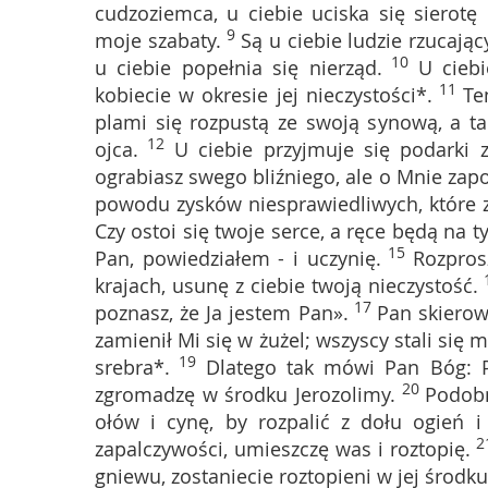
cudzoziemca, u ciebie uciska się sierotę
9
moje szabaty.
Są u ciebie ludzie rzucając
10
u ciebie popełnia się nierząd.
U ciebi
11
kobiecie w okresie jej nieczystości*.
Te
plami się rozpustą ze swoją synową, a ta
12
ojca.
U ciebie przyjmuje się podarki z
ograbiasz swego bliźniego, ale o Mnie zap
powodu zysków niesprawiedliwych, które zb
Czy ostoi się twoje serce, a ręce będą na 
15
Pan, powiedziałem - i uczynię.
Rozpros
krajach, usunę z ciebie twoją nieczystość.
17
poznasz, że Ja jestem Pan».
Pan skierow
zamienił Mi się w żużel; wszyscy stali się 
19
srebra*.
Dlatego tak mówi Pan Bóg: Po
20
zgromadzę w środku Jerozolimy.
Podobn
ołów i cynę, by rozpalić z dołu ogień 
2
zapalczywości, umieszczę was i roztopię.
gniewu, zostaniecie roztopieni w jej środku