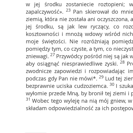
w jej środku zostaniecie roztopieni;
23
zapalczywość».
Pan skierował do mnie
ziemią, która nie została ani oczyszczona,
jej środku, są jak lew ryczący, co rozd
kosztowności i mnożą wdowy wśród nich
moje świętości. Nie rozróżniają pomiędz
pomiędzy tym, co czyste, a tym, co nieczys
27
zniewagi.
Przywódcy pośród niej są jak wi
28
aby osiągnąć niesprawiedliwe zyski.
Pr
zwodnicze zapowiedzi i rozpowiadając i
29
podczas gdy Pan nie mówi*.
Lud tej zie
30
bezprawnie uciska cudzoziemca.
I szuk
wyłomie przede Mną, by bronił tej ziemi i p
31
Wobec tego wyleję na nią mój gniew, w 
składam odpowiedzialność za ich postępo