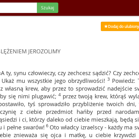
Szukaj
Dodaj do ulubion
LĘŻENIEM JEROZOLIMY
«A ty, synu człowieczy, czy zechcesz sądzić? Czy zechc
3
Ukaż mu wszystkie jego obrzydliwości!
Powiedz: 
z własną krew, aby przez to sprowadzić nadejście s
4
aby się nimi plugawić;
przez twoją krew, którąś wyla
postawiło, tyś sprowadziło przybliżenie twoich dni, 
uczynię z ciebie przedmiot hańby przed narodam
ąsiedzi i ci, którzy daleko od ciebie mieszkają, będą si
6
u i pełne swarów!
Oto władcy izraelscy - każdy ma s
ebie znieważa się ojca i matkę, u ciebie krzywdzi 