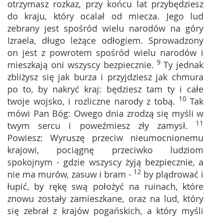
otrzymasz rozkaz, przy końcu lat przybędziesz
do kraju, który ocalał od miecza. Jego lud
zebrany jest spośród wielu narodów na góry
Izraela, długo leżące odłogiem. Sprowadzony
on jest z powrotem spośród wielu narodów i
9
mieszkają oni wszyscy bezpiecznie.
Ty jednak
zbliżysz się jak burza i przyjdziesz jak chmura
po to, by nakryć kraj: będziesz tam ty i całe
10
twoje wojsko, i rozliczne narody z tobą.
Tak
mówi Pan Bóg: Owego dnia zrodzą się myśli w
11
twym sercu i poweźmiesz zły zamysł.
Powiesz: Wyruszę przeciw nieumocnionemu
krajowi, pociągnę przeciwko ludziom
spokojnym - gdzie wszyscy żyją bezpiecznie, a
12
nie ma murów, zasuw i bram -
by plądrować i
łupić, by rękę swą położyć na ruinach, które
znowu zostały zamieszkane, oraz na lud, który
się zebrał z krajów pogańskich, a który myśli