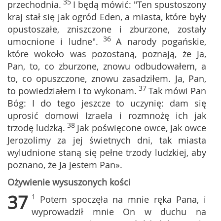
35
przechodnia.
I będą mówić: "Ten spustoszony
kraj stał się jak ogród Eden, a miasta, które były
opustoszałe, zniszczone i zburzone, zostały
36
umocnione i ludne".
A narody pogańskie,
które wokoło was pozostaną, poznają, że Ja,
Pan, to, co zburzone, znowu odbudowałem, a
to, co opuszczone, znowu zasadziłem. Ja, Pan,
37
to powiedziałem i to wykonam.
Tak mówi Pan
Bóg: I do tego jeszcze to uczynię: dam się
uprosić domowi Izraela i rozmnożę ich jak
38
trzodę ludzką.
Jak poświęcone owce, jak owce
Jerozolimy za jej świetnych dni, tak miasta
wyludnione staną się pełne trzody ludzkiej, aby
poznano, że Ja jestem Pan».
Ożywienie wysuszonych kości
37
1
Potem spoczęła na mnie ręka Pana, i
wyprowadził mnie On w duchu na