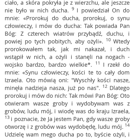
ciało, a skóra pokryła je z wierzchu, ale jeszcze
9
nie było w nich ducha.
I powiedział On do
mnie: «Prorokuj do ducha, prorokuj, o synu
człowieczy, i mów do ducha: Tak powiada Pan
Bóg: Z czterech wiatrów przybądź, duchu, i
10
powiej po tych pobitych, aby ożyli».
Wtedy
prorokowałem tak, jak mi nakazał, i duch
wstąpił w nich, a ożyli i stanęli na nogach -
11
wojsko bardzo, bardzo wielkie*.
I rzekł do
mnie: «Synu człowieczy, kości te to cały dom
Izraela. Oto mówią oni: "Wyschły kości nasze,
12
minęła nadzieja nasza, już po nas".
Dlatego
prorokuj i mów do nich: Tak mówi Pan Bóg: Oto
otwieram wasze groby i wydobywam was z
grobów, ludu mój, i wiodę was do kraju Izraela,
13
i poznacie, że Ja jestem Pan, gdy wasze groby
14
otworzę i z grobów was wydobędę, ludu mój.
Udzielę wam mego ducha po to, byście ożyli, i