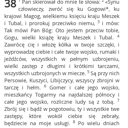
38
1
2
Pan skierował do mnie te słowa:
«Synu
człowieczy, zwróć się ku Gogowi*, ku
krajowi Magog, wielkiemu księciu kraju Meszek
3
i Tubal, i prorokuj przeciwko niemu,
i mów:
Tak mówi Pan Bóg: Oto jestem przeciw tobie,
4
Gogu, wielki książę kraju Meszek i Tubal.
Zawrócę cię i włożę kółka w twoje szczęki, i
wyprowadzę ciebie i całe twoje wojsko, rumaki i
jeźdźców, wszystkich w pełnym uzbrojeniu,
wielki zastęp z długimi i krótkimi tarczami,
5
wszystkich uzbrojonych w miecze.
Są przy nich
Persowie, Kuszyci, Libijczycy, wszyscy zbrojni w
6
tarczę i hełm.
Gomer i całe jego wojsko,
mieszkańcy Togarmy na najdalszej północy i
7
całe jego wojsko, rozliczne ludy są z tobą.
Zbrój się i bądź w pogotowiu, ty i wszystkie twe
zastępy, które wokół ciebie się zebrały,
8
będziecie na moje usługi.
Po wielu dniach