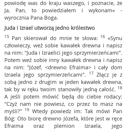
powiodę was do kraju waszego, i poznacie, że
Ja, Pan, to powiedziałem i wykonam» -
wyrocznia Pana Boga.
Juda i Izrael utworzą jedno królestwo
15
16
Pan skierował do mnie te słowa:
«Synu
człowieczy, weź sobie kawałek drewna i napisz
na nim: "Juda i Izraelici jego sprzymierzeńcami".
Potem weź sobie inny kawałek drewna i napisz
na nim: "Józef, <drewno Efraima> i cały dom
17
Izraela jego sprzymierzeńcami".
Złącz je z
sobą jedno z drugim w jeden kawałek drewna,
18
tak by w ręku twoim stanowiły jedną całość.
A jeśli potem mówić będą do ciebie rodacy:
"Czyż nam nie powiesz, co przez to masz na
19
myśli?"
Wtedy powiedz im: Tak mówi Pan
Bóg: Oto biorę drewno Józefa, które jest w ręce
Efraima oraz plemion Izraela, jego