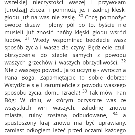
wszelkiej nieczystości waszej i przywołam
[urodzaj] zboża, i pomnożę je, i żadnej klęski
30
głodu już na was nie ześlę.
Chcę pomnożyć
owoce drzew i plony pól po to, byście nie
musieli już znosić hańby klęski głodu wśród
31
ludów.
Wtedy wspominać będziecie wasz
sposób życia i wasze złe czyny. Będziecie czuli
obrzydzenie do siebie samych z powodu
32
waszych grzechów i waszych obrzydliwości.
Nie z waszego powodu Ja to uczynię - wyrocznia
Pana Boga. Zapamiętajcie to sobie dobrze!
Wstydźcie się i zarumieńcie z powodu waszego
33
sposobu życia, domu Izraela!
Tak mówi Pan
Bóg: W dniu, w którym oczyszczę was ze
wszystkich win waszych, zaludnię znowu
34
miasta, ruiny zostaną odbudowane,
a
spustoszony kraj znowu ma być uprawiany,
zamiast odłogiem leżeć przed oczami każdego