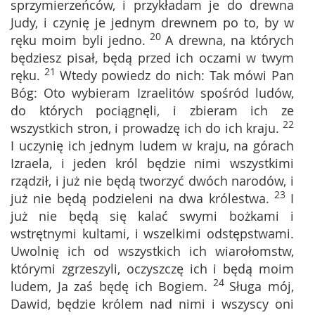
sprzymierzeńców, i przykładam je do drewna
Judy, i czynię je jednym drewnem po to, by w
20
ręku moim byli jedno.
A drewna, na których
będziesz pisał, będą przed ich oczami w twym
21
ręku.
Wtedy powiedz do nich: Tak mówi Pan
Bóg: Oto wybieram Izraelitów spośród ludów,
do których pociągnęli, i zbieram ich ze
22
wszystkich stron, i prowadzę ich do ich kraju.
I uczynię ich jednym ludem w kraju, na górach
Izraela, i jeden król będzie nimi wszystkimi
rządził, i już nie będą tworzyć dwóch narodów, i
23
już nie będą podzieleni na dwa królestwa.
I
już nie będą się kalać swymi bożkami i
wstrętnymi kultami, i wszelkimi odstępstwami.
Uwolnię ich od wszystkich ich wiarołomstw,
którymi zgrzeszyli, oczyszczę ich i będą moim
24
ludem, Ja zaś będę ich Bogiem.
Sługa mój,
Dawid, będzie królem nad nimi i wszyscy oni