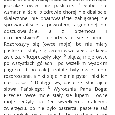
4
jednakże owiec nie paśliście.
Słabej nie
wzmacnialiście, o zdrowie chorej nie dbaliście,
skaleczonej nie opatrywaliście, zabłąkanej nie
sprowadzaliście z powrotem, zagubionej nie
odszukiwaliście, a z przemocą i
5
okrucieństwem* obchodziliście się z nimi.
Rozproszyły się [owce moje], bo nie miały
pasterza i stały się żerem wszelkiego dzikiego
6
zwierza. <Rozproszyły się>,
błądzą moje owce
po wszystkich górach i po wszelkim wysokim
pagórku; i po całej krainie były owce moje
rozproszone, a nikt się o nie nie pytał i nikt ich
7
nie szukał.
Dlatego wy, pasterze, słuchajcie
8
słowa Pańskiego:
Wyrocznia Pana Boga:
Przecież owce moje stały się łupem i owce
moje służyły za żer wszelkiemu dzikiemu
zwierzęciu, bo nie było pasterza, pasterze zaś
nie szukali owiec moich, bo pasterze sami