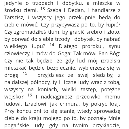
jedynie o trzodach i dobytku, a mieszka w
13
środku ziemi.
Szeba i Dedan, i handlarze z
Tarszisz, i wszyscy jego przekupnie będą do
ciebie mówić: Czy przybywasz po to, by łupić?
Czy zgromadziłeś tłum, by grabić srebro i złoto,
by porwać do siebie trzody i dobytek, by nabrać
14
wielkiego łupu?
Dlatego prorokuj, synu
człowieczy, i mów do Goga: Tak mówi Pan Bóg:
Czy nie tak będzie, że gdy lud mój izraelski
mieszkać będzie bezpiecznie, wybierzesz się w
15
drogę
i przyjdziesz ze swej siedziby, z
najdalszej północy, ty i liczne ludy wraz z tobą,
wszyscy na koniach, wielki zastęp, potężne
16
wojsko?
I nadciągniesz przeciwko memu
ludowi, Izraelowi, jak chmura, by pokryć kraj.
Przy końcu dni to się stanie, wtedy sprowadzę
ciebie do kraju mojego po to, by poznały Mnie
pogańskie ludy, gdy na twoim przykładzie,