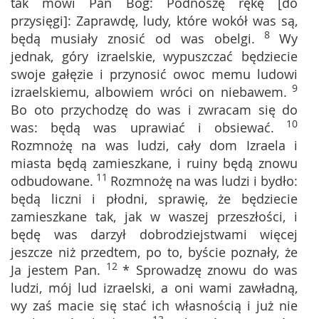
tak mówi Pan Bóg: Podnoszę rękę [do
przysięgi]: Zaprawdę, ludy, które wokół was są,
8
będą musiały znosić od was obelgi.
Wy
jednak, góry izraelskie, wypuszczać będziecie
swoje gałęzie i przynosić owoc memu ludowi
9
izraelskiemu, albowiem wróci on niebawem.
Bo oto przychodzę do was i zwracam się do
10
was: będą was uprawiać i obsiewać.
Rozmnożę na was ludzi, cały dom Izraela i
miasta będą zamieszkane, i ruiny będą znowu
11
odbudowane.
Rozmnożę na was ludzi i bydło:
będą liczni i płodni, sprawię, że będziecie
zamieszkane tak, jak w waszej przeszłości, i
będę was darzył dobrodziejstwami więcej
jeszcze niż przedtem, po to, byście poznały, że
12
Ja jestem Pan.
* Sprowadzę znowu do was
ludzi, mój lud izraelski, a oni wami zawładną,
wy zaś macie się stać ich własnością i już nie