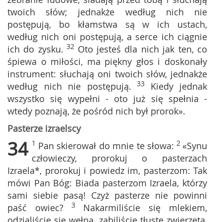
twoich słów; jednakże według nich nie
postępują, bo kłamstwa są w ich ustach,
według nich oni postępują, a serce ich ciągnie
32
ich do zysku.
Oto jesteś dla nich jak ten, co
śpiewa o miłości, ma piękny głos i doskonały
instrument: słuchają oni twoich słów, jednakże
33
według nich nie postępują.
Kiedy jednak
wszystko się wypełni - oto już się spełnia -
wtedy poznają, że pośród nich był prorok».
Pasterze izraelscy
34
1
2
Pan skierował do mnie te słowa:
«Synu
człowieczy, prorokuj o pasterzach
Izraela*, prorokuj i powiedz im, pasterzom: Tak
mówi Pan Bóg: Biada pasterzom Izraela, którzy
sami siebie pasą! Czyż pasterze nie powinni
3
paść owiec?
Nakarmiliście się mlekiem,
odzialiście się wełną, zabiliście tłuste zwierzęta,