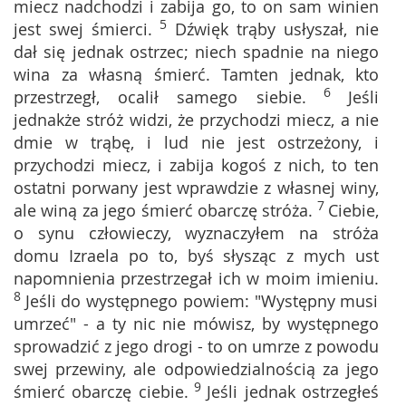
miecz nadchodzi i zabija go, to on sam winien
5
jest swej śmierci.
Dźwięk trąby usłyszał, nie
dał się jednak ostrzec; niech spadnie na niego
wina za własną śmierć. Tamten jednak, kto
6
przestrzegł, ocalił samego siebie.
Jeśli
jednakże stróż widzi, że przychodzi miecz, a nie
dmie w trąbę, i lud nie jest ostrzeżony, i
przychodzi miecz, i zabija kogoś z nich, to ten
ostatni porwany jest wprawdzie z własnej winy,
7
ale winą za jego śmierć obarczę stróża.
Ciebie,
o synu człowieczy, wyznaczyłem na stróża
domu Izraela po to, byś słysząc z mych ust
napomnienia przestrzegał ich w moim imieniu.
8
Jeśli do występnego powiem: "Występny musi
umrzeć" - a ty nic nie mówisz, by występnego
sprowadzić z jego drogi - to on umrze z powodu
swej przewiny, ale odpowiedzialnością za jego
9
śmierć obarczę ciebie.
Jeśli jednak ostrzegłeś