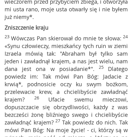
wieczorem przed przybyciem zbiega, i otworzyła
mi usta rano, moje usta otwarły się i nie byłem
już niemy*.
Zniszczenie kraju
23
24
Wówczas Pan skierował do mnie te słowa:
«Synu człowieczy, mieszkańcy tych ruin w ziemi
Izraela mówią tak: "Abraham był tylko sam
jeden i zawładnął krajem, a nas jest wielu, nam
25
dana jest ona w posiadanie*".
Dlatego
powiedz im: Tak mówi Pan Bóg: Jadacie z
krwią*, podnosicie oczy ku swym bożkom,
przelewacie krew, a chcielibyście zawładnąć
26
krajem?
Ufacie swemu mieczowi,
dopuszczacie się obrzydliwości, każdy z was
bezcześci żonę bliźniego swego i chcielibyście
27
zawładnąć krajem?
Tak powiedz do nich. Tak
mówi Pan Bóg: Na moje życie! - ci, którzy są w