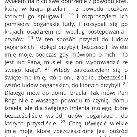
wylałem na nich swe oburzenie z powodu krwi,
którą w kraju przelali, i z powodu bożków,
19
którymi go splugawili.
I rozproszyłem ich
pomiędzy pogańskie ludy, i rozsypali się po
krajach, osądziłem ich według postępowania i
20
czynów.
W ten sposób przyszli do ludów
pogańskich i dokąd przybyli, bezcześcili święte
imię moje, podczas gdy mówiono o nich: "To
jest lud Pana, musieli się oni wyprowadzić ze
21
swego kraju".
Wtedy zatroszczyłem się o
święte me imię, które oni, Izraelici, zbezcześcili
22
wśród ludów pogańskich, do których przybyli.
Dlatego mów do domu Izraela: Tak mówi Pan
Bóg: Nie z waszego powodu to czynię, domu
Izraela, ale dla świętego imienia mojego, które
bezcześciliście wśród ludów pogańskich, do
23
których przyszliście.
Chcę uświęcić wielkie
imię moje, które zbezczeszczone jest pośród