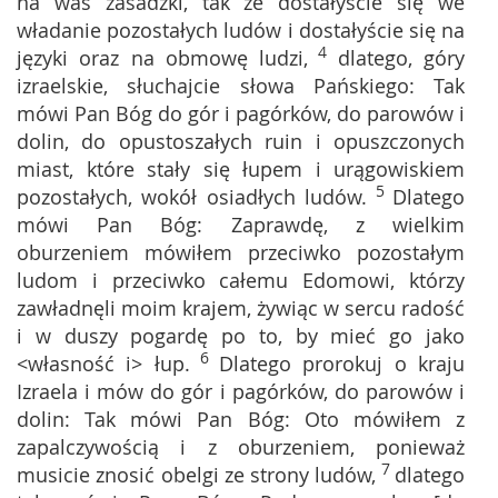
na was zasadzki, tak że dostałyście się we
władanie pozostałych ludów i dostałyście się na
4
języki oraz na obmowę ludzi,
dlatego, góry
izraelskie, słuchajcie słowa Pańskiego: Tak
mówi Pan Bóg do gór i pagórków, do parowów i
dolin, do opustoszałych ruin i opuszczonych
miast, które stały się łupem i urągowiskiem
5
pozostałych, wokół osiadłych ludów.
Dlatego
mówi Pan Bóg: Zaprawdę, z wielkim
oburzeniem mówiłem przeciwko pozostałym
ludom i przeciwko całemu Edomowi, którzy
zawładnęli moim krajem, żywiąc w sercu radość
i w duszy pogardę po to, by mieć go jako
6
<własność i> łup.
Dlatego prorokuj o kraju
Izraela i mów do gór i pagórków, do parowów i
dolin: Tak mówi Pan Bóg: Oto mówiłem z
zapalczywością i z oburzeniem, ponieważ
7
musicie znosić obelgi ze strony ludów,
dlatego