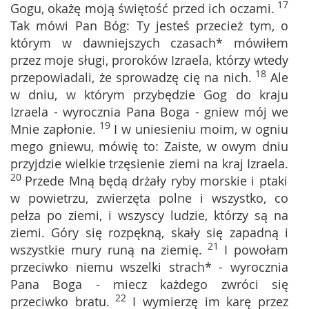
17
Gogu, okażę moją świętość przed ich oczami.
Tak mówi Pan Bóg: Ty jesteś przecież tym, o
którym w dawniejszych czasach* mówiłem
przez moje sługi, proroków Izraela, którzy wtedy
18
przepowiadali, że sprowadzę cię na nich.
Ale
w dniu, w którym przybędzie Gog do kraju
Izraela - wyrocznia Pana Boga - gniew mój we
19
Mnie zapłonie.
I w uniesieniu moim, w ogniu
mego gniewu, mówię to: Zaiste, w owym dniu
przyjdzie wielkie trzęsienie ziemi na kraj Izraela.
20
Przede Mną będą drżały ryby morskie i ptaki
w powietrzu, zwierzęta polne i wszystko, co
pełza po ziemi, i wszyscy ludzie, którzy są na
ziemi. Góry się rozpękną, skały się zapadną i
21
wszystkie mury runą na ziemię.
I powołam
przeciwko niemu wszelki strach* - wyrocznia
Pana Boga - miecz każdego zwróci się
22
przeciwko bratu.
I wymierzę im karę przez