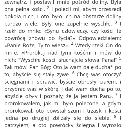
zewnątrz, i postawił mnie pośród doliny. Była
2
ona pełna kości.
I polecił mi, abym przeszedł
dokoła nich, i oto było ich na obszarze doliny
3
bardzo wiele. Były one zupełnie wyschłe.
I
rzekł do mnie: «Synu człowieczy, czy kości te
powrócą znowu do życia?» Odpowiedziałem:
4
«Panie Boże, Ty to wiesz».
Wtedy rzekł On do
mnie: «Prorokuj nad tymi kośćmi i mów do
5
nich: "Wyschłe kości, słuchajcie słowa Pana!"
Tak mówi Pan Bóg: Oto Ja wam daję ducha* po
6
to, abyście się stały żywe.
Chcę was otoczyć
ścięgnami i sprawić, byście obrosły ciałem, i
przybrać was w skórę, i dać wam ducha po to,
7
abyście ożyły i poznały, że Ja jestem Pan».
I
prorokowałem, jak mi było polecone, a gdym
prorokował, oto powstał szum i trzask, i kości
8
jedna po drugiej zbliżały się do siebie.
I
patrzyłem, a oto powróciły ścięgna i wyrosło