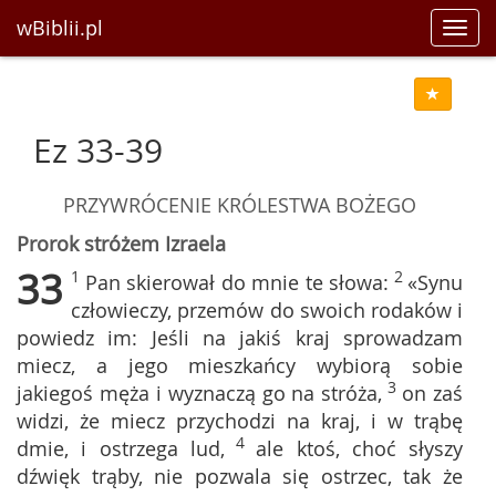
wBiblii.pl
Toggl
navig
Ez 33-39
PRZYWRÓCENIE KRÓLESTWA BOŻEGO
Prorok stróżem Izraela
33
1
2
Pan skierował do mnie te słowa:
«Synu
człowieczy, przemów do swoich rodaków i
powiedz im: Jeśli na jakiś kraj sprowadzam
miecz, a jego mieszkańcy wybiorą sobie
3
jakiegoś męża i wyznaczą go na stróża,
on zaś
widzi, że miecz przychodzi na kraj, i w trąbę
4
dmie, i ostrzega lud,
ale ktoś, choć słyszy
dźwięk trąby, nie pozwala się ostrzec, tak że