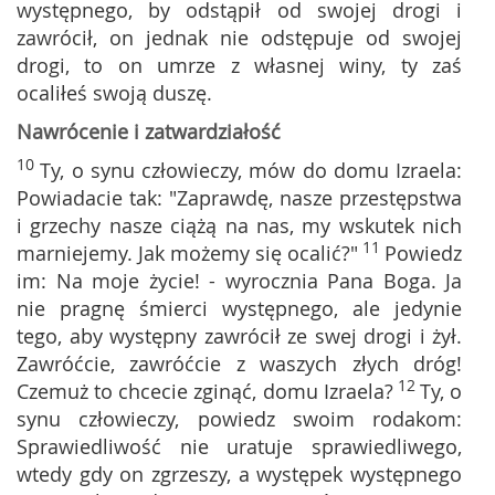
występnego, by odstąpił od swojej drogi i
zawrócił, on jednak nie odstępuje od swojej
drogi, to on umrze z własnej winy, ty zaś
ocaliłeś swoją duszę.
Nawrócenie i zatwardziałość
10
Ty, o synu człowieczy, mów do domu Izraela:
Powiadacie tak: "Zaprawdę, nasze przestępstwa
i grzechy nasze ciążą na nas, my wskutek nich
11
marniejemy. Jak możemy się ocalić?"
Powiedz
im: Na moje życie! - wyrocznia Pana Boga. Ja
nie pragnę śmierci występnego, ale jedynie
tego, aby występny zawrócił ze swej drogi i żył.
Zawróćcie, zawróćcie z waszych złych dróg!
12
Czemuż to chcecie zginąć, domu Izraela?
Ty, o
synu człowieczy, powiedz swoim rodakom:
Sprawiedliwość nie uratuje sprawiedliwego,
wtedy gdy on zgrzeszy, a występek występnego