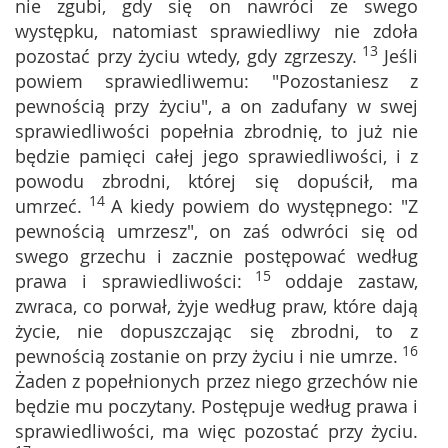
nie zgubi, gdy się on nawróci ze swego
występku, natomiast sprawiedliwy nie zdoła
13
pozostać przy życiu wtedy, gdy zgrzeszy.
Jeśli
powiem sprawiedliwemu: "Pozostaniesz z
pewnością przy życiu", a on zadufany w swej
sprawiedliwości popełnia zbrodnię, to już nie
będzie pamięci całej jego sprawiedliwości, i z
powodu zbrodni, której się dopuścił, ma
14
umrzeć.
A kiedy powiem do występnego: "Z
pewnością umrzesz", on zaś odwróci się od
swego grzechu i zacznie postępować według
15
prawa i sprawiedliwości:
oddaje zastaw,
zwraca, co porwał, żyje według praw, które dają
życie, nie dopuszczając się zbrodni, to z
16
pewnością zostanie on przy życiu i nie umrze.
Żaden z popełnionych przez niego grzechów nie
będzie mu poczytany. Postępuje według prawa i
sprawiedliwości, ma więc pozostać przy życiu.