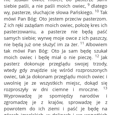
9
siebie paśli, a nie paśli moich owiec,
dlatego
10
wy, pasterze, słuchajcie słowa Pańskiego.
Tak
mówi Pan Bóg: Oto jestem przeciw pasterzom.
Z ich ręki zażądam moich owiec, położę kres ich
pasterzowaniu, a pasterze nie będą paść
samych siebie; wyrwę moje owce z ich paszczy,
11
nie będą już one służyć im za żer.
Albowiem
tak mówi Pan Bóg: Oto Ja sam będę szukał
12
moich owiec i będę miał o nie pieczę.
Jak
pasterz dokonuje przeglądu swojej trzody,
wtedy gdy znajdzie się wśród rozproszonych
owiec, tak Ja dokonam przeglądu moich owiec i
uwolnię je ze wszystkich miejsc, dokąd się
13
rozproszyły w dni ciemne i mroczne.
Wyprowadzę je spomiędzy narodów i
zgromadzę je z krajów, sprowadzę je z
powrotem do ich ziemi i paść je będę na