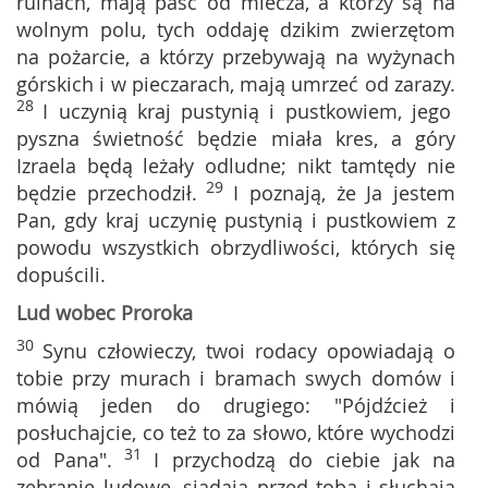
ruinach, mają paść od miecza, a którzy są na
wolnym polu, tych oddaję dzikim zwierzętom
na pożarcie, a którzy przebywają na wyżynach
górskich i w pieczarach, mają umrzeć od zarazy.
28
I uczynią kraj pustynią i pustkowiem, jego
pyszna świetność będzie miała kres, a góry
Izraela będą leżały odludne; nikt tamtędy nie
29
będzie przechodził.
I poznają, że Ja jestem
Pan, gdy kraj uczynię pustynią i pustkowiem z
powodu wszystkich obrzydliwości, których się
dopuścili.
Lud wobec Proroka
30
Synu człowieczy, twoi rodacy opowiadają o
tobie przy murach i bramach swych domów i
mówią jeden do drugiego: "Pójdźcież i
posłuchajcie, co też to za słowo, które wychodzi
31
od Pana".
I przychodzą do ciebie jak na
zebranie ludowe, siadają przed tobą i słuchają