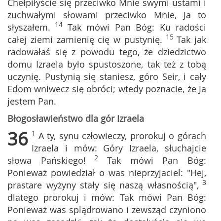
Chełpiłyście się przeciwko Mnie swymi ustami i
zuchwałymi słowami przeciwko Mnie, Ja to
14
słyszałem.
Tak mówi Pan Bóg: Ku radości
15
całej ziemi zamienię cię w pustynię.
Tak jak
radowałaś się z powodu tego, że dziedzictwo
domu Izraela było spustoszone, tak też z tobą
uczynię. Pustynią się staniesz, góro Seir, i cały
Edom wniwecz się obróci; wtedy poznacie, że Ja
jestem Pan.
Błogosławieństwo dla gór Izraela
36
1
A ty, synu człowieczy, prorokuj o górach
Izraela i mów: Góry Izraela, słuchajcie
2
słowa Pańskiego!
Tak mówi Pan Bóg:
Ponieważ powiedział o was nieprzyjaciel: "Hej,
3
prastare wyżyny stały się naszą własnością",
dlatego prorokuj i mów: Tak mówi Pan Bóg:
Ponieważ was splądrowano i zewsząd czyniono