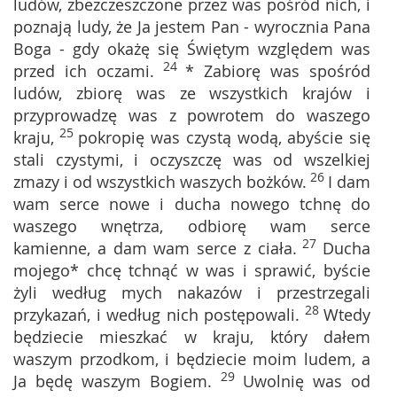
ludów, zbezczeszczone przez was pośród nich, i
poznają ludy, że Ja jestem Pan - wyrocznia Pana
Boga - gdy okażę się Świętym względem was
24
przed ich oczami.
* Zabiorę was spośród
ludów, zbiorę was ze wszystkich krajów i
przyprowadzę was z powrotem do waszego
25
kraju,
pokropię was czystą wodą, abyście się
stali czystymi, i oczyszczę was od wszelkiej
26
zmazy i od wszystkich waszych bożków.
I dam
wam serce nowe i ducha nowego tchnę do
waszego wnętrza, odbiorę wam serce
27
kamienne, a dam wam serce z ciała.
Ducha
mojego* chcę tchnąć w was i sprawić, byście
żyli według mych nakazów i przestrzegali
28
przykazań, i według nich postępowali.
Wtedy
będziecie mieszkać w kraju, który dałem
waszym przodkom, i będziecie moim ludem, a
29
Ja będę waszym Bogiem.
Uwolnię was od