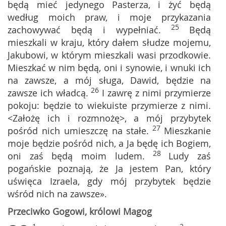
będą mieć jedynego Pasterza, i żyć będą
według moich praw, i moje przykazania
25
zachowywać będą i wypełniać.
Będą
mieszkali w kraju, który dałem słudze mojemu,
Jakubowi, w którym mieszkali wasi przodkowie.
Mieszkać w nim będą, oni i synowie, i wnuki ich
na zawsze, a mój sługa, Dawid, będzie na
26
zawsze ich władcą.
I zawrę z nimi przymierze
pokoju: będzie to wiekuiste przymierze z nimi.
<Założę ich i rozmnożę>, a mój przybytek
27
pośród nich umieszczę na stałe.
Mieszkanie
moje będzie pośród nich, a Ja będę ich Bogiem,
28
oni zaś będą moim ludem.
Ludy zaś
pogańskie poznają, że Ja jestem Pan, który
uświęca Izraela, gdy mój przybytek będzie
wśród nich na zawsze».
Przeciwko Gogowi, królowi Magog