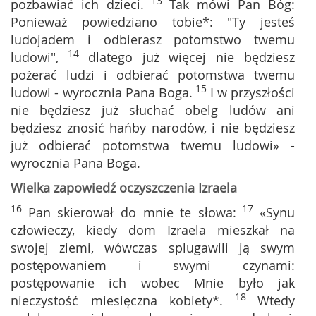
13
pozbawiać ich dzieci.
Tak mówi Pan Bóg:
Ponieważ powiedziano tobie*: "Ty jesteś
ludojadem i odbierasz potomstwo twemu
14
ludowi",
dlatego już więcej nie będziesz
pożerać ludzi i odbierać potomstwa twemu
15
ludowi - wyrocznia Pana Boga.
I w przyszłości
nie będziesz już słuchać obelg ludów ani
będziesz znosić hańby narodów, i nie będziesz
już odbierać potomstwa twemu ludowi» -
wyrocznia Pana Boga.
Wielka zapowiedź oczyszczenia Izraela
16
17
Pan skierował do mnie te słowa:
«Synu
człowieczy, kiedy dom Izraela mieszkał na
swojej ziemi, wówczas splugawili ją swym
postępowaniem i swymi czynami:
postępowanie ich wobec Mnie było jak
18
nieczystość miesięczna kobiety*.
Wtedy