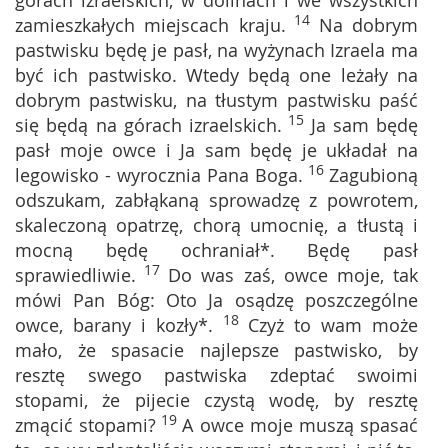
górach izraelskich, w dolinach i we wszystkich
14
zamieszkałych miejscach kraju.
Na dobrym
pastwisku będę je pasł, na wyżynach Izraela ma
być ich pastwisko. Wtedy będą one leżały na
dobrym pastwisku, na tłustym pastwisku paść
15
się będą na górach izraelskich.
Ja sam będę
pasł moje owce i Ja sam będę je układał na
16
legowisko - wyrocznia Pana Boga.
Zagubioną
odszukam, zabłąkaną sprowadzę z powrotem,
skaleczoną opatrzę, chorą umocnię, a tłustą i
mocną będę ochraniał*. Będę pasł
17
sprawiedliwie.
Do was zaś, owce moje, tak
mówi Pan Bóg: Oto Ja osądzę poszczególne
18
owce, barany i kozły*.
Czyż to wam może
mało, że spasacie najlepsze pastwisko, by
resztę swego pastwiska zdeptać swoimi
stopami, że pijecie czystą wodę, by resztę
19
zmącić stopami?
A owce moje muszą spasać