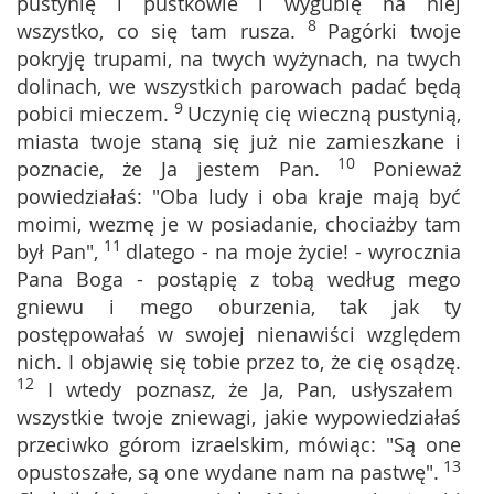
pustynię i pustkowie i wygubię na niej
8
wszystko, co się tam rusza.
Pagórki twoje
pokryję trupami, na twych wyżynach, na twych
dolinach, we wszystkich parowach padać będą
9
pobici mieczem.
Uczynię cię wieczną pustynią,
miasta twoje staną się już nie zamieszkane i
10
poznacie, że Ja jestem Pan.
Ponieważ
powiedziałaś: "Oba ludy i oba kraje mają być
moimi, wezmę je w posiadanie, chociażby tam
11
był Pan",
dlatego - na moje życie! - wyrocznia
Pana Boga - postąpię z tobą według mego
gniewu i mego oburzenia, tak jak ty
postępowałaś w swojej nienawiści względem
nich. I objawię się tobie przez to, że cię osądzę.
12
I wtedy poznasz, że Ja, Pan, usłyszałem
wszystkie twoje zniewagi, jakie wypowiedziałaś
przeciwko górom izraelskim, mówiąc: "Są one
13
opustoszałe, są one wydane nam na pastwę".