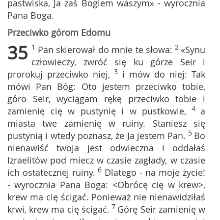
pastwiska, Ja zaś Bogiem waszym» - wyrocznia
Pana Boga.
Przeciwko górom Edomu
35
1
2
Pan skierował do mnie te słowa:
«Synu
człowieczy, zwróć się ku górze Seir i
3
prorokuj przeciwko niej,
i mów do niej: Tak
mówi Pan Bóg: Oto jestem przeciwko tobie,
góro Seir, wyciągam rękę przeciwko tobie i
4
zamienię cię w pustynię i w pustkowie,
a
miasta twe zamienię w ruiny. Staniesz się
5
pustynią i wtedy poznasz, że Ja jestem Pan.
Bo
nienawiść twoja jest odwieczna i oddałaś
Izraelitów pod miecz w czasie zagłady, w czasie
6
ich ostatecznej ruiny.
Dlatego - na moje życie!
- wyrocznia Pana Boga: <Obrócę cię w krew>,
krew ma cię ścigać. Ponieważ nie nienawidziłaś
7
krwi, krew ma cię ścigać.
Górę Seir zamienię w