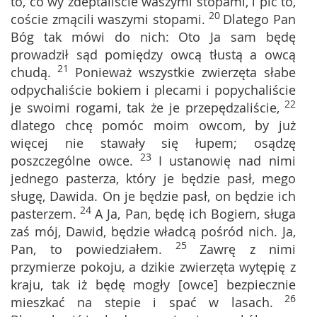
to, co wy zdeptaliście waszymi stopami, i pić to,
20
coście zmącili waszymi stopami.
Dlatego Pan
Bóg tak mówi do nich: Oto Ja sam będę
prowadził sąd pomiędzy owcą tłustą a owcą
21
chudą.
Ponieważ wszystkie zwierzęta słabe
odpychaliście bokiem i plecami i popychaliście
22
je swoimi rogami, tak że je przepędzaliście,
dlatego chcę pomóc moim owcom, by już
więcej nie stawały się łupem; osądzę
23
poszczególne owce.
I ustanowię nad nimi
jednego pasterza, który je będzie pasł, mego
sługę, Dawida. On je będzie pasł, on będzie ich
24
pasterzem.
A Ja, Pan, będę ich Bogiem, sługa
zaś mój, Dawid, będzie władcą pośród nich. Ja,
25
Pan, to powiedziałem.
Zawrę z nimi
przymierze pokoju, a dzikie zwierzęta wytępię z
kraju, tak iż będę mogły [owce] bezpiecznie
26
mieszkać na stepie i spać w lasach.