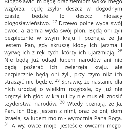
Błogosławić im będę oraz ziemiom wokół mego
wzgórza, będę zsyłał deszcz w dogodnym
czasie, będzie to deszcz niosący
27
błogosławieństwo.
Drzewo polne wyda swój
owoc, a ziemia wyda swój plon. Będą oni żyli
bezpiecznie w swym kraju i poznają, że Ja
jestem Pan, gdy skruszę kłody ich jarzma i
28
wyrwę ich z ręki tych, którzy ich ujarzmiają.
Nie będą już odtąd łupem narodów ani nie
będą pożerać ich zwierzęta kraju, ale
bezpiecznie będą oni żyli, przy czym nikt ich
29
straszyć nie będzie.
Sprawię, że nastanie dla
nich urodzaj o wielkim rozgłosie, by już nie
dręczył ich głód w kraju i by nie musieli znosić
30
szyderstwa narodów.
Wtedy poznają, że Ja,
Pan, ich Bóg, jestem z nimi, oraz że oni, dom
Izraela, są ludem moim - wyrocznia Pana Boga.
31
A wy, owce moje, jesteście owcami mego